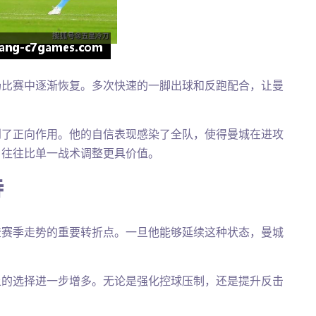
场比赛中逐渐恢复。多次快速的一脚出球和反跑配合，让曼
到了正向作用。他的自信表现感染了全队，使得曼城在进攻
，往往比单一战术调整更具价值。
待
登赛季走势的重要转折点。一旦他能够延续这种状态，曼城
上的选择进一步增多。无论是强化控球压制，还是提升反击