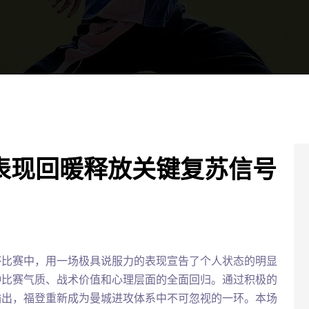
表现回暖释放关键复苏信号
杯比赛中，用一场极具说服力的表现宣告了个人状态的明显
种比赛气质、战术价值和心理层面的全面回归。通过积极的
输出，福登重新成为曼城进攻体系中不可忽视的一环。本场