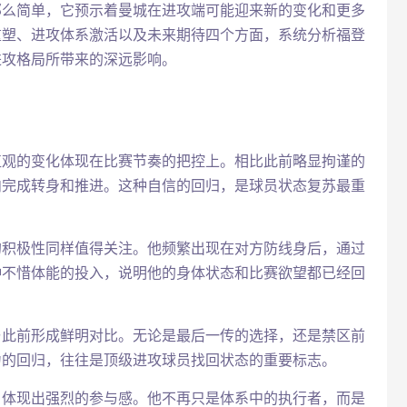
那么简单，它预示着曼城在进攻端可能迎来新的变化和更多
重塑、进攻体系激活以及未来期待四个方面，系统分析福登
进攻格局所带来的深远影响。
直观的变化体现在比赛节奏的把控上。相比此前略显拘谨的
内完成转身和推进。这种自信的回归，是球员状态复苏最重
的积极性同样值得关注。他频繁出现在对方防线身后，通过
种不惜体能的投入，说明他的身体状态和比赛欲望都已经回
与此前形成鲜明对比。无论是最后一传的选择，还是禁区前
力的回归，往往是顶级进攻球员找回状态的重要标志。
，体现出强烈的参与感。他不再只是体系中的执行者，而是