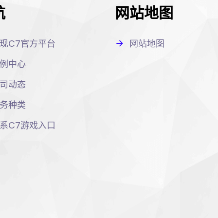
航
网站地图
现C7官方平台
网站地图
例中心
司动态
务种类
系C7游戏入口