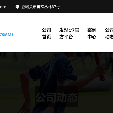
.com
嘉峪关市宙辣丛林67号
公司
发现C7官
案例
公
首页
方平台
中心
动