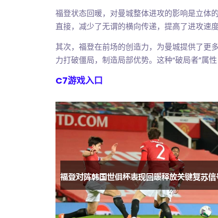
福登状态回暖，对曼城整体进攻的影响是立体
直接，减少了无谓的横向传递，提高了进攻速
其次，福登在前场的创造力，为曼城提供了更
力打破僵局，制造局部优势。这种“破局者”属
C7游戏入口