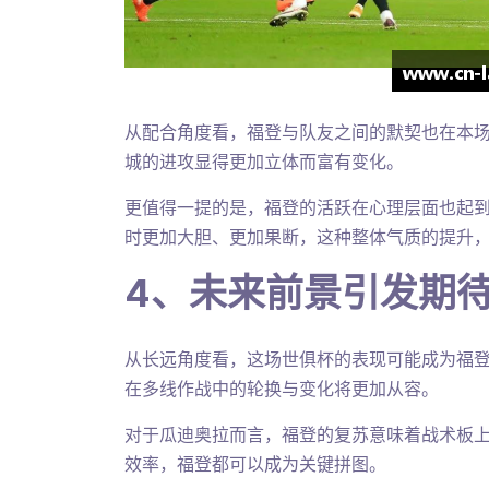
从配合角度看，福登与队友之间的默契也在本
城的进攻显得更加立体而富有变化。
更值得一提的是，福登的活跃在心理层面也起
时更加大胆、更加果断，这种整体气质的提升
4、未来前景引发期
从长远角度看，这场世俱杯的表现可能成为福
在多线作战中的轮换与变化将更加从容。
对于瓜迪奥拉而言，福登的复苏意味着战术板
效率，福登都可以成为关键拼图。