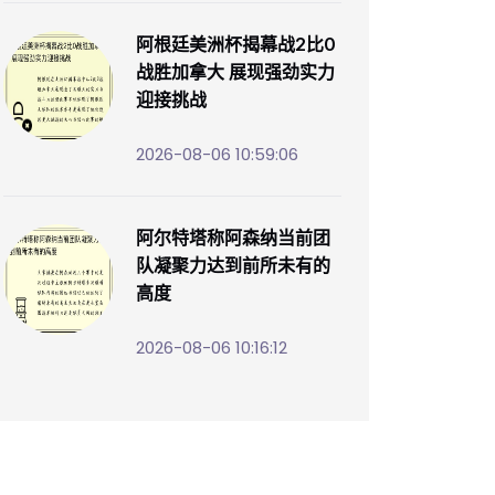
阿根廷美洲杯揭幕战2比0
战胜加拿大 展现强劲实力
迎接挑战
2026-08-06 10:59:06
阿尔特塔称阿森纳当前团
队凝聚力达到前所未有的
高度
2026-08-06 10:16:12