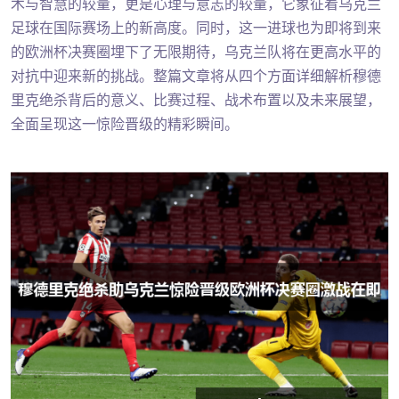
术与智慧的较量，更是心理与意志的较量，它象征着乌克兰
足球在国际赛场上的新高度。同时，这一进球也为即将到来
的欧洲杯决赛圈埋下了无限期待，乌克兰队将在更高水平的
对抗中迎来新的挑战。整篇文章将从四个方面详细解析穆德
里克绝杀背后的意义、比赛过程、战术布置以及未来展望，
全面呈现这一惊险晋级的精彩瞬间。