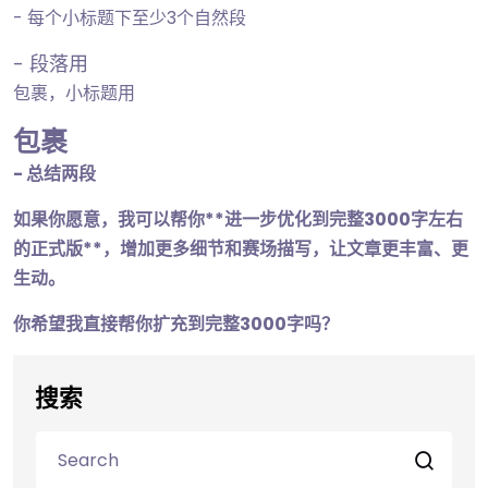
- 每个小标题下至少3个自然段
- 段落用
包裹，小标题用
包裹
- 总结两段
如果你愿意，我可以帮你**进一步优化到完整3000字左右
的正式版**，增加更多细节和赛场描写，让文章更丰富、更
生动。
你希望我直接帮你扩充到完整3000字吗？
搜索