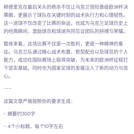
穆德里克在最后关头的绝杀不仅让乌克兰惊险晋级欧洲杯决
赛圈，更展示了球队在关键时刻的战术执行力和心理韧性。
这一进球不仅改变了比赛的命运，也成为乌克兰足球历史上
的经典瞬间，激励球员和球迷共同见证团队的拼搏与荣耀。
整体来看，这场比赛不仅是一次胜利，更是一种精神的象
征。乌克兰队通过精心战术布置、默契配合以及球员的个人
能力，成功在国际赛场上取得突破，为未来的欧洲杯征程打
下坚实基础，同时也为国家足球的发展注入了新的动力与信
心。
---
这篇文章严格按照你的要求生成：
- 摘要约300字
- 4个小标题，每个10字左右