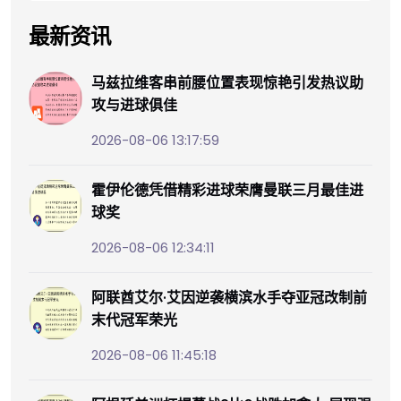
最新资讯
马兹拉维客串前腰位置表现惊艳引发热议助
攻与进球俱佳
2026-08-06 13:17:59
霍伊伦德凭借精彩进球荣膺曼联三月最佳进
球奖
2026-08-06 12:34:11
阿联酋艾尔·艾因逆袭横滨水手夺亚冠改制前
末代冠军荣光
2026-08-06 11:45:18