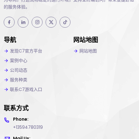
的服务体验。
导航
网站地图
发现C7官方平台
网站地图
案例中心
公司动态
服务种类
联系C7游戏入口
联系方式
Phone:
+13594780319
Mail Us: