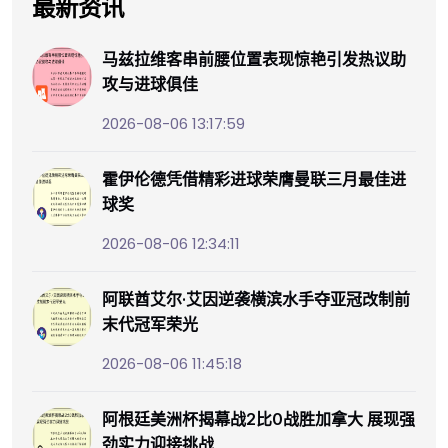
最新资讯
马兹拉维客串前腰位置表现惊艳引发热议助
攻与进球俱佳
2026-08-06 13:17:59
霍伊伦德凭借精彩进球荣膺曼联三月最佳进
球奖
2026-08-06 12:34:11
阿联酋艾尔·艾因逆袭横滨水手夺亚冠改制前
末代冠军荣光
2026-08-06 11:45:18
阿根廷美洲杯揭幕战2比0战胜加拿大 展现强
劲实力迎接挑战