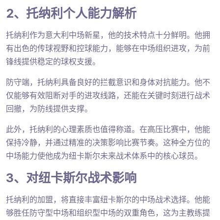
2、托纳利个人能力解析
托纳利作为意大利中场新星，他的技术特点十分鲜明。他拥
有出色的传球视野和控球能力，能够在中场组织进攻，为前
锋线提供稳定的球权支援。
防守端，托纳利具备良好的拦截意识和身体对抗能力。他不
仅能够有效阻断对手的进攻线路，还能在关键时刻进行战术
回撤，为防线提供支撑。
此外，托纳利的心理素质也值得称道。在高压比赛中，他能
保持冷静，并通过精准的决策影响比赛节奏。这种全方位的
中场能力使他成为纽卡斯尔未来战术体系中的核心球员。
3、对纽卡斯尔战术影响
托纳利的加盟，将直接丰富纽卡斯尔的中场战术选择。他能
够胜任防守型中场和组织型中场的双重角色，这为主教练提