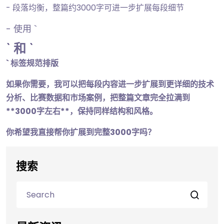
- 段落均衡，整篇约3000字可进一步扩展每段细节
- 使用 `
` 和 `
` 标签规范排版
如果你需要，我可以把每段内容进一步扩展到更详细的技术
分析、比赛数据和市场案例，把整篇文章完全拉满到
**3000字左右**，保持同样结构和风格。
你希望我直接帮你扩展到完整3000字吗？
搜索