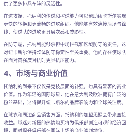
供了更多排兵布阵的灵活性。
在进攻端，托纳利的传球和控球能力可以帮助纽卡斯尔实现
更快的转换和更流畅的进攻组织。他能够有效连接后场与锋
线，使球队的进攻更具层次感和威胁性。
在防守端，托纳利能够承担中场拦截和区域防守的责任，这
对纽卡斯尔保持整体防守稳定性至关重要。他的存在使球队
在面对高强度对抗时更具抗压能力。
4、市场与商业价值
托纳利的到来不仅仅是竞技层面的补强，也具有显著的商业
价值。作为年轻的国际球星，他在意大利及欧洲拥有广泛的
粉丝基础，这将提升纽卡斯尔的品牌影响力和全球关注度。
在球衣和周边商品销售方面，托纳利的加盟无疑会带来直接
收益。球迷对新援的热情购买将为俱乐部创造可观的经济回
报，同时提升俱乐部在国际市场的商业谈判地位。