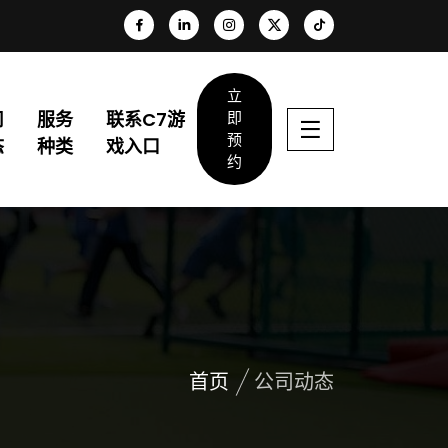
立
司
服务
联系C7游
即
预
态
种类
戏入口
约
首页
公司动态