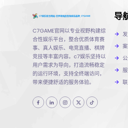
导
C7GAME官网以专业视野构建综
发
合性娱乐平台，整合优质体育赛
案
事、真人娱乐、电竞直播、棋牌
竞技等丰富内容。c7娱乐坚持以
公
用户需求为导向，打造流畅稳定
服
的运行环境，支持全终端访问，
带来便捷舒适的服务体验。
联