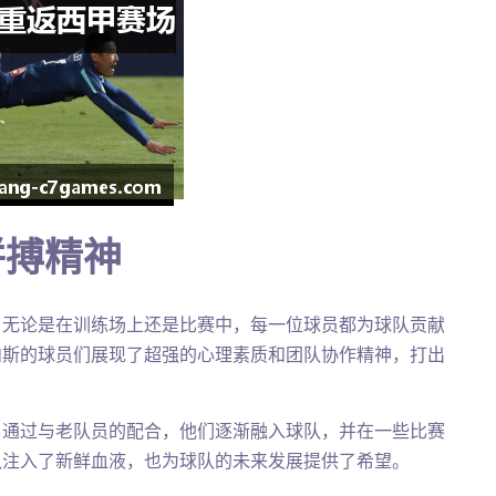
拼搏精神
。无论是在训练场上还是比赛中，每一位球员都为球队贡献
内斯的球员们展现了超强的心理素质和团队协作精神，打出
。通过与老队员的配合，他们逐渐融入球队，并在一些比赛
队注入了新鲜血液，也为球队的未来发展提供了希望。