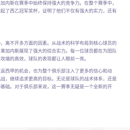
莱加内斯在赛季中始终保持强大的竞争力。在整个赛季中，
捧起了西乙冠军奖杯，证明了他们不仅有强大的实力，还有
场，离不开多方面的因素。从战术的科学布局到核心球员的
，莱加内斯展现了强大的综合实力。每一位球员都在为团队
进攻端的高效，球队的表现都让人眼前一亮。
重返西甲的机会，也为整个俱乐部注入了更多的信心和动
挑战，继续追求更高的目标。无论是球队的战术体系，还是
的基础。对于俱乐部来说，这一赛季无疑是一个全新的开