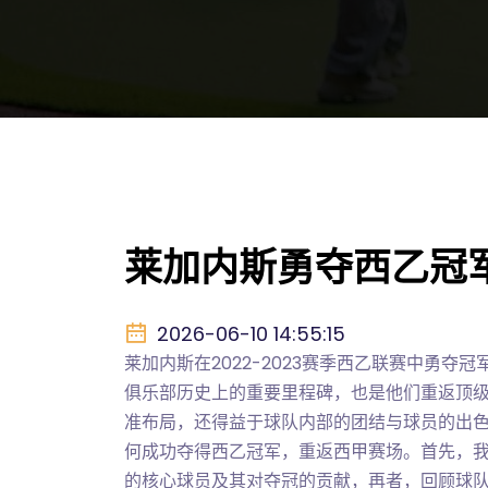
莱加内斯勇夺西乙冠
2026-06-10 14:55:15
莱加内斯在2022-2023赛季西乙联赛中勇
俱乐部历史上的重要里程碑，也是他们重返顶
准布局，还得益于球队内部的团结与球员的出
何成功夺得西乙冠军，重返西甲赛场。首先，
的核心球员及其对夺冠的贡献，再者，回顾球