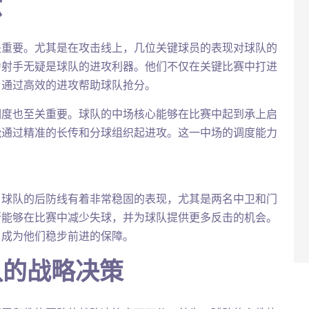
献
关重要。尤其是在攻击线上，几位关键球员的表现对球队的
力射手无疑是球队的进攻利器。他们不仅在关键比赛中打进
，通过高效的进攻帮助球队抢分。
调度也至关重要。球队的中场核心能够在比赛中起到承上启
能通过精准的长传和分球组织起进攻。这一中场的调度能力
。球队的后防线有着非常稳固的表现，尤其是两名中卫和门
斯能够在比赛中减少失球，并为球队提供更多反击的机会。
，成为他们稳步前进的保障。
队的战略决策