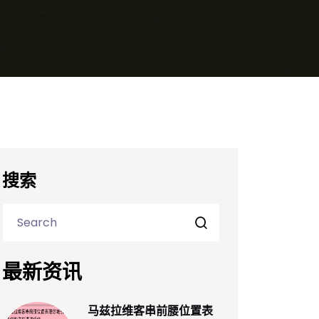
搜索
最新资讯
马兹拉维客串前腰位置表