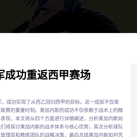
军成功重返西甲赛场
夺冠军，成功实现了从西乙回归西甲的目标。这一成就不仅是
级联赛的重要时刻。莱加内斯的成功不仅依赖于战术上的精
色表现。本文将从四个方面进行详细阐述，分析莱加内斯如
我们将探讨莱加内斯的战术体系与核心优势，其次分析球队
队管理层和教练团队的战略决策，最后总结莱加内斯如何凭