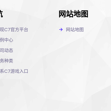
航
网站地图
现C7官方平台
网站地图
例中心
司动态
务种类
系C7游戏入口