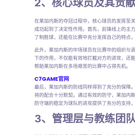
2、核心球员及其贡
在莱加内斯的夺冠过程中，核心球员的发挥至
成功起到了决定性作用。首先，前锋线上的主
了制胜球，还能在比赛中充分发挥自己的特点
此外，莱加内斯的中场球员在比赛中的组织与
下的作用，不仅能有效地拦截对方的进攻，还
帮助莱加内斯在多场艰苦的比赛中占得先机。
C7GAME官网
最后，莱加内斯的防线同样得到了充分的保障
将的配合十分默契。通过有效的防守，莱加内
防守端的稳定为球队的进攻提供了充分的支持
3、管理层与教练团