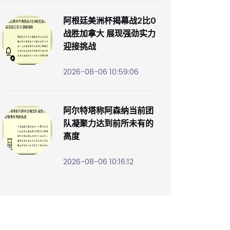
阿根廷美洲杯揭幕战2比0
战胜加拿大 展现强劲实力
迎接挑战
2026-08-06 10:59:06
阿尔特塔称阿森纳当前团
队凝聚力达到前所未有的
高度
2026-08-06 10:16:12