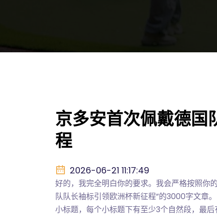
京多安首次佩戴德国
程
2026-06-21 11:17:49
好的，我完全明白你的要求。我会严格按照你的
队队长袖标引领欧洲杯新征程”的3000字文章
小标题，每个小标题下有至少3个自然段，最后