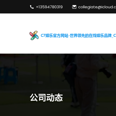
+13594780319
collegiate@icloud
公司动态