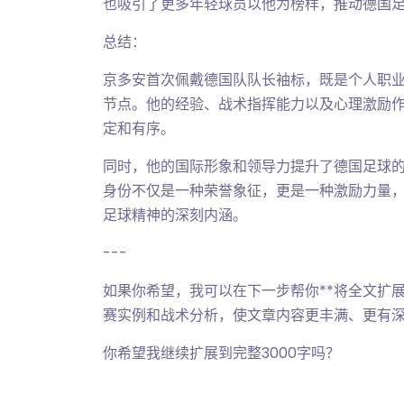
也吸引了更多年轻球员以他为榜样，推动德国
总结：
京多安首次佩戴德国队队长袖标，既是个人职
节点。他的经验、战术指挥能力以及心理激励
定和有序。
同时，他的国际形象和领导力提升了德国足球
身份不仅是一种荣誉象征，更是一种激励力量
足球精神的深刻内涵。
---
如果你希望，我可以在下一步帮你**将全文扩展
赛实例和战术分析，使文章内容更丰满、更有
你希望我继续扩展到完整3000字吗？