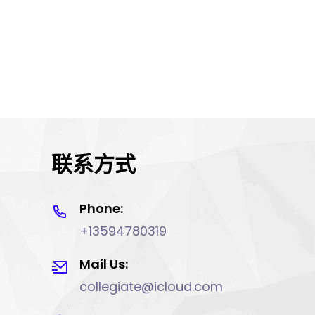
联系方式
Phone:
+13594780319
Mail Us:
collegiate@icloud.com