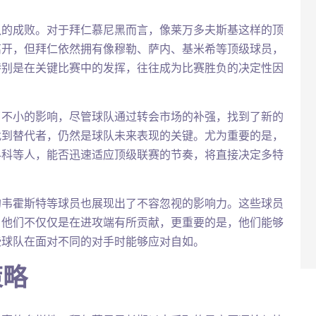
队的成败。对于拜仁慕尼黑而言，像莱万多夫斯基这样的顶
离开，但拜仁依然拥有像穆勒、萨内、基米希等顶级球员，
特别是在关键比赛中的发挥，往往成为比赛胜负的决定性因
了不小的影响，尽管球队通过转会市场的补强，找到了新的
找到替代者，仍然是球队未来表现的关键。尤为重要的是，
科科等人，能否迅速适应顶级联赛的节奏，将直接决定多特
的韦霍斯特等球员也展现出了不容忽视的影响力。这些球员
。他们不仅仅是在进攻端有所贡献，更重要的是，他们能够
些球队在面对不同的对手时能够应对自如。
策略