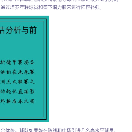
于通过培养年轻球员和签下潜力股来进行阵容补强。
资金优势。球队如果能在防线和中场引进几名高水平球员，