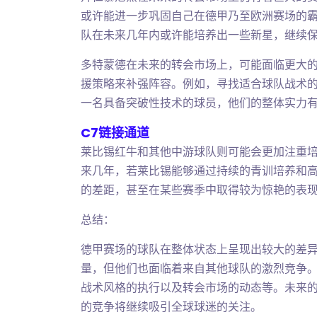
或许能进一步巩固自己在德甲乃至欧洲赛场的
队在未来几年内或许能培养出一些新星，继续
多特蒙德在未来的转会市场上，可能面临更大
援策略来补强阵容。例如，寻找适合球队战术
一名具备突破性技术的球员，他们的整体实力
C7链接通道
莱比锡红牛和其他中游球队则可能会更加注重
来几年，若莱比锡能够通过持续的青训培养和
的差距，甚至在某些赛季中取得较为惊艳的表
总结：
德甲赛场的球队在整体状态上呈现出较大的差
量，但他们也面临着来自其他球队的激烈竞争
战术风格的执行以及转会市场的动态等。未来
的竞争将继续吸引全球球迷的关注。