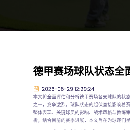
德甲赛场球队状态全
2026-06-29 12:29:24
本文将全面评估和分析德甲赛场各支球队的状
之一，竞争激烈，球队状态的起伏直接影响着
整体表现、关键球员的影响、战术风格与教练
析，结合目前的赛季进展，本文旨在为球迷们