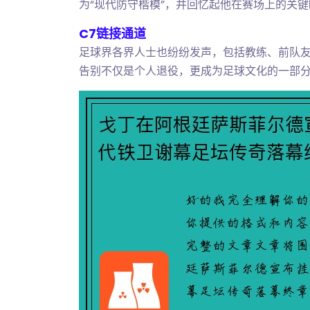
为“现代防守楷模”，并回忆起他在赛场上的关
C7链接通道
足球界各界人士也纷纷发声，包括教练、前队
告别不仅是个人退役，更成为足球文化的一部