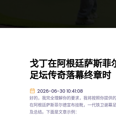
戈丁在阿根廷萨斯菲
足坛传奇落幕终章时
2026-06-30 10:41:08
好的，我完全理解你的要求，我将按照你提供的
在阿根廷萨斯菲尔德宣布挂靴，一代铁卫谢幕足
及总结。下面是文章示例：