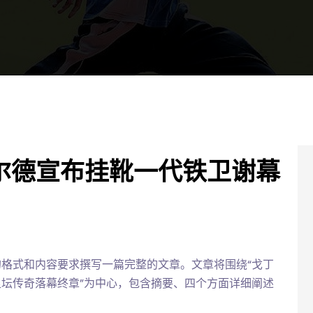
尔德宣布挂靴一代铁卫谢幕
格式和内容要求撰写一篇完整的文章。文章将围绕“戈丁
坛传奇落幕终章”为中心，包含摘要、四个方面详细阐述