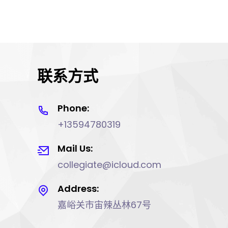
联系方式
Phone:
+13594780319
Mail Us:
collegiate@icloud.com
Address:
嘉峪关市宙辣丛林67号