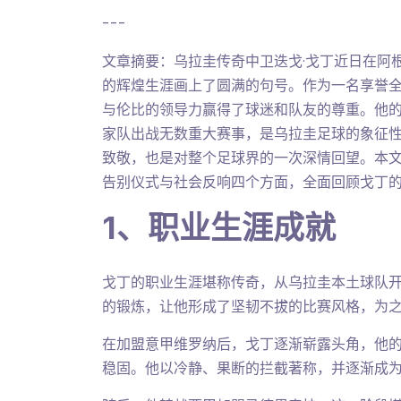
---
文章摘要：乌拉圭传奇中卫迭戈·戈丁近日在阿
的辉煌生涯画上了圆满的句号。作为一名享誉
与伦比的领导力赢得了球迷和队友的尊重。他
家队出战无数重大赛事，是乌拉圭足球的象征
致敬，也是对整个足球界的一次深情回望。本
告别仪式与社会反响四个方面，全面回顾戈丁
1、职业生涯成就
戈丁的职业生涯堪称传奇，从乌拉圭本土球队
的锻炼，让他形成了坚韧不拔的比赛风格，为
在加盟意甲维罗纳后，戈丁逐渐崭露头角，他
稳固。他以冷静、果断的拦截著称，并逐渐成