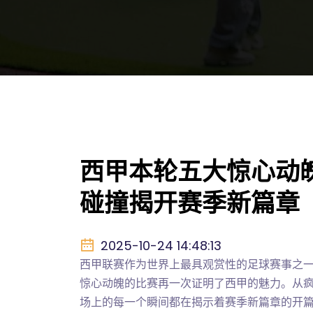
西甲本轮五大惊心动
碰撞揭开赛季新篇章
2025-10-24 14:48:13
西甲联赛作为世界上最具观赏性的足球赛事之
惊心动魄的比赛再一次证明了西甲的魅力。从
场上的每一个瞬间都在揭示着赛季新篇章的开