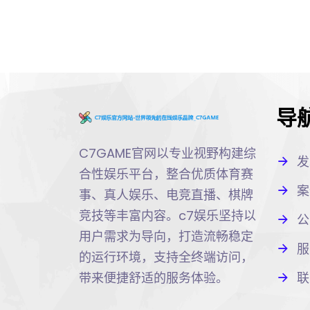
导
C7GAME官网以专业视野构建综
发
合性娱乐平台，整合优质体育赛
案
事、真人娱乐、电竞直播、棋牌
竞技等丰富内容。c7娱乐坚持以
公
用户需求为导向，打造流畅稳定
服
的运行环境，支持全终端访问，
带来便捷舒适的服务体验。
联