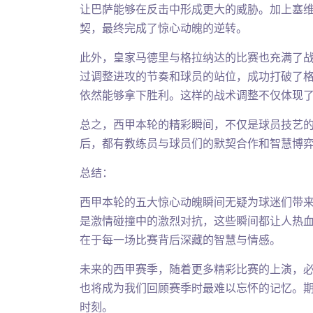
让巴萨能够在反击中形成更大的威胁。加上塞
契，最终完成了惊心动魄的逆转。
此外，皇家马德里与格拉纳达的比赛也充满了
过调整进攻的节奏和球员的站位，成功打破了
依然能够拿下胜利。这样的战术调整不仅体现
总之，西甲本轮的精彩瞬间，不仅是球员技艺
后，都有教练员与球员们的默契合作和智慧博
总结：
西甲本轮的五大惊心动魄瞬间无疑为球迷们带
是激情碰撞中的激烈对抗，这些瞬间都让人热
在于每一场比赛背后深藏的智慧与情感。
未来的西甲赛季，随着更多精彩比赛的上演，
也将成为我们回顾赛季时最难以忘怀的记忆。
时刻。