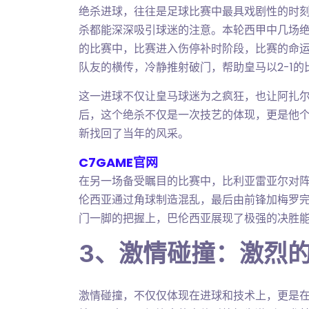
绝杀进球，往往是足球比赛中最具戏剧性的时
杀都能深深吸引球迷的注意。本轮西甲中几场
的比赛中，比赛进入伤停补时阶段，比赛的命
队友的横传，冷静推射破门，帮助皇马以2-1的
这一进球不仅让皇马球迷为之疯狂，也让阿扎
后，这个绝杀不仅是一次技艺的体现，更是他
新找回了当年的风采。
C7GAME官网
在另一场备受瞩目的比赛中，比利亚雷亚尔对
伦西亚通过角球制造混乱，最后由前锋加梅罗
门一脚的把握上，巴伦西亚展现了极强的决胜能
3、激情碰撞：激烈
激情碰撞，不仅仅体现在进球和技术上，更是