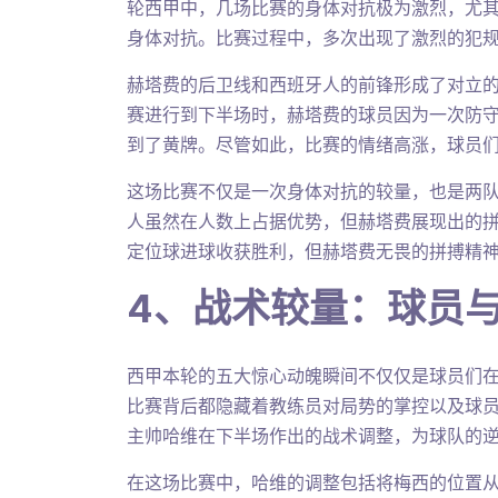
轮西甲中，几场比赛的身体对抗极为激烈，尤
身体对抗。比赛过程中，多次出现了激烈的犯
赫塔费的后卫线和西班牙人的前锋形成了对立
赛进行到下半场时，赫塔费的球员因为一次防
到了黄牌。尽管如此，比赛的情绪高涨，球员
这场比赛不仅是一次身体对抗的较量，也是两
人虽然在人数上占据优势，但赫塔费展现出的
定位球进球收获胜利，但赫塔费无畏的拼搏精
4、战术较量：球员
西甲本轮的五大惊心动魄瞬间不仅仅是球员们
比赛背后都隐藏着教练员对局势的掌控以及球
主帅哈维在下半场作出的战术调整，为球队的
在这场比赛中，哈维的调整包括将梅西的位置