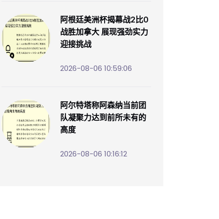
阿根廷美洲杯揭幕战2比0
战胜加拿大 展现强劲实力
迎接挑战
2026-08-06 10:59:06
阿尔特塔称阿森纳当前团
队凝聚力达到前所未有的
高度
2026-08-06 10:16:12