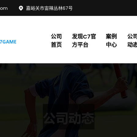
.com
嘉峪关市宙辣丛林67号
公司
发现C7官
案例
公
首页
方平台
中心
动