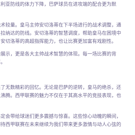
维利亚防线的体力下降，巴萨球员在进攻端的配合更为默
战术较量。皇马主帅安切洛蒂在下半场进行的战术调整，通
格拉纳达的防线。安切洛蒂的智慧调度，帮助皇马在困境中
了安切洛蒂的高超指挥能力，也让比赛更加富有戏剧性。
的展示，更是各大主帅战术智慧的体现。每一场比赛的背
弈。
来了无数精彩的回忆。无论是巴萨的逆转，皇马的绝杀，还
血沸腾。西甲联赛的魅力不仅在于其高水平的竞技表现，也
必定会带给球迷们更多震撼与惊喜。这些惊心动魄的瞬间，
期待西甲联赛在未来继续为我们带来更多激情与动人心弦的