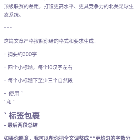
顶级联赛的差距，打造更高水平、更具竞争力的北美足球生
态系统。
---
这篇文章严格按照你给的格式和要求生成：
- 摘要约300字
- 四个小标题，每个10汉字左右
- 每个小标题下至少三个自然段
- 使用 `
` 和 `
` 标签包裹
- 最后两段总结
如果你愿意，我可以帮你把全文调整成 **更均匀的字数分