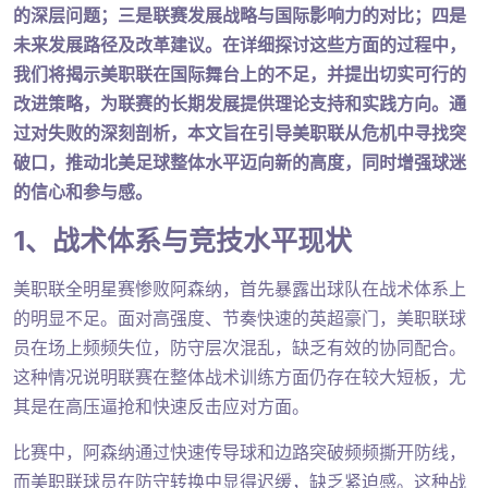
的深层问题；三是联赛发展战略与国际影响力的对比；四是
未来发展路径及改革建议。在详细探讨这些方面的过程中，
我们将揭示美职联在国际舞台上的不足，并提出切实可行的
改进策略，为联赛的长期发展提供理论支持和实践方向。通
过对失败的深刻剖析，本文旨在引导美职联从危机中寻找突
破口，推动北美足球整体水平迈向新的高度，同时增强球迷
的信心和参与感。
1、战术体系与竞技水平现状
美职联全明星赛惨败阿森纳，首先暴露出球队在战术体系上
的明显不足。面对高强度、节奏快速的英超豪门，美职联球
员在场上频频失位，防守层次混乱，缺乏有效的协同配合。
这种情况说明联赛在整体战术训练方面仍存在较大短板，尤
其是在高压逼抢和快速反击应对方面。
比赛中，阿森纳通过快速传导球和边路突破频频撕开防线，
而美职联球员在防守转换中显得迟缓，缺乏紧迫感。这种战