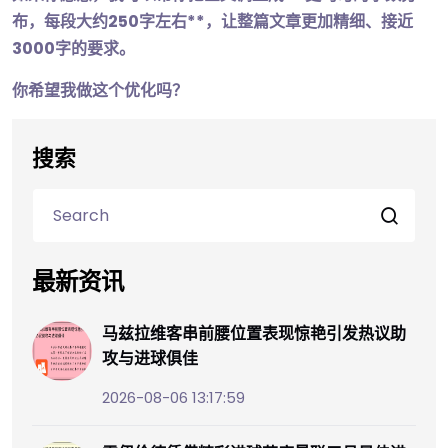
布，每段大约250字左右**，让整篇文章更加精细、接近
3000字的要求。
你希望我做这个优化吗？
搜索
最新资讯
马兹拉维客串前腰位置表现惊艳引发热议助
攻与进球俱佳
2026-08-06 13:17:59