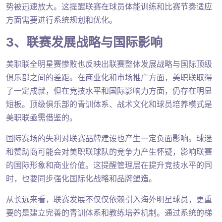
势被迅速放大。这提醒联赛在球员体能训练和比赛节奏适应
方面需要进行系统规划和优化。
3、联赛发展战略与国际影响
美职联全明星赛惨败也反映出联赛整体发展战略与国际顶级
俱乐部之间的差距。在商业化和市场推广方面，美职联取得
了一定成就，但在竞技水平和国际影响力方面，仍存在明显
短板。顶级俱乐部的青训体系、战术文化和球员培养模式是
美职联亟需借鉴的。
国际赛场的失利对联赛品牌建设也产生一定负面影响。球迷
和赞助商可能会对美职联球队的竞争力产生怀疑，影响联赛
的国际形象和商业价值。这提醒管理层在提升竞技水平的同
时，也要同步强化国际化战略和品牌塑造。
从长远来看，联赛发展不仅仅依赖引入海外明星球员，更重
要的是建立完善的青训体系和教练培养机制。通过系统的梯