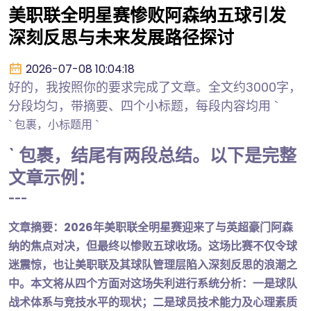
美职联全明星赛惨败阿森纳五球引发
深刻反思与未来发展路径探讨
2026-07-08 10:04:18
好的，我按照你的要求完成了文章。全文约3000字，
分段均匀，带摘要、四个小标题，每段内容均用 `
` 包裹，小标题用 `
` 包裹，结尾有两段总结。以下是完整
文章示例：
---
文章摘要：2026年美职联全明星赛迎来了与英超豪门阿森
纳的焦点对决，但最终以惨败五球收场。这场比赛不仅令球
迷震惊，也让美职联及其球队管理层陷入深刻反思的浪潮之
中。本文将从四个方面对这场失利进行系统分析：一是球队
战术体系与竞技水平的现状；二是球员技术能力及心理素质