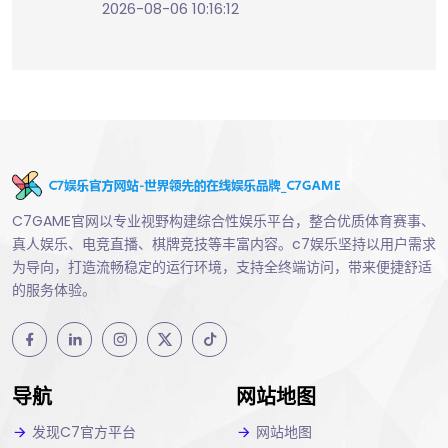
2026-08-06 10:16:12
C7GAME官网以专业视野构建综合性娱乐平台，整合优质体育赛事、
真人娱乐、电竞直播、棋牌竞技等丰富内容。c7娱乐坚持以用户需求
为导向，打造流畅稳定的运行环境，支持全终端访问，带来便捷舒适
的服务体验。
导航
网站地图
发现C7官方平台
网站地图