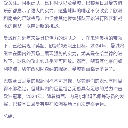
受关注。阿根廷队、比利时队以及曼城、巴黎圣日耳曼等俱
乐部都展示了强大的实力。这些球队的崛起不仅改变了欧洲
和南美的足球格局，也促使其他传统强队开始进行阵容和战
术的调整，以应对新的挑战。
曼城作为近年来最具统治力的球队之一，在瓜迪奥拉的带领
下，已经实现了英超、欧冠的双冠王目标。2024年，曼城将
继续在国内外赛场上展现强势的实力，尤其是在哈兰德的进
攻下，球队的攻击线几乎无可匹敌。然而，随着其他豪门如
利物浦、切尔西和阿森纳的崛起，曼城将面临更多竞争。
巴黎圣日耳曼的崛起同样不可忽视，尽管他们的表现有时显
得不够稳定，但球队内的巨星组合无疑具有足够的潜力冲击
欧洲冠军。2024年，随着梅西、内马尔和姆巴佩等球员的发
挥，巴黎圣日耳曼有望在欧洲赛场上再次走得更远。
总结：