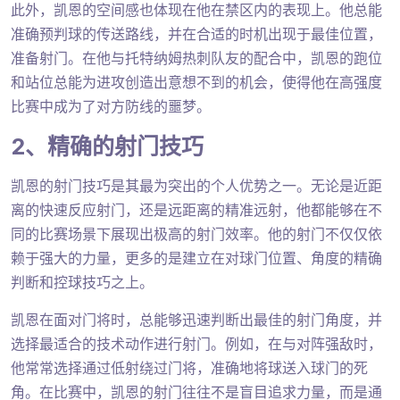
此外，凯恩的空间感也体现在他在禁区内的表现上。他总能
准确预判球的传送路线，并在合适的时机出现于最佳位置，
准备射门。在他与托特纳姆热刺队友的配合中，凯恩的跑位
和站位总能为进攻创造出意想不到的机会，使得他在高强度
比赛中成为了对方防线的噩梦。
2、精确的射门技巧
凯恩的射门技巧是其最为突出的个人优势之一。无论是近距
离的快速反应射门，还是远距离的精准远射，他都能够在不
同的比赛场景下展现出极高的射门效率。他的射门不仅仅依
赖于强大的力量，更多的是建立在对球门位置、角度的精确
判断和控球技巧之上。
凯恩在面对门将时，总能够迅速判断出最佳的射门角度，并
选择最适合的技术动作进行射门。例如，在与对阵强敌时，
他常常选择通过低射绕过门将，准确地将球送入球门的死
角。在比赛中，凯恩的射门往往不是盲目追求力量，而是通