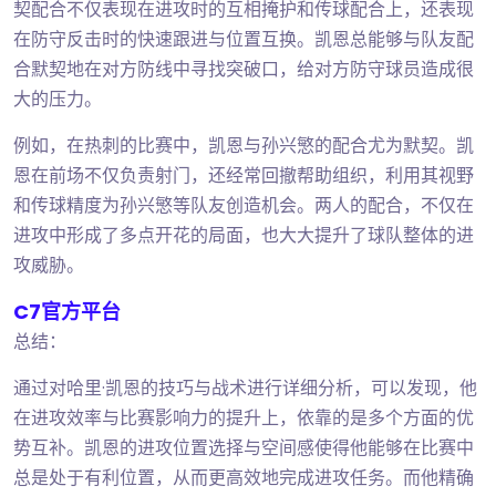
契配合不仅表现在进攻时的互相掩护和传球配合上，还表现
在防守反击时的快速跟进与位置互换。凯恩总能够与队友配
合默契地在对方防线中寻找突破口，给对方防守球员造成很
大的压力。
例如，在热刺的比赛中，凯恩与孙兴慜的配合尤为默契。凯
恩在前场不仅负责射门，还经常回撤帮助组织，利用其视野
和传球精度为孙兴慜等队友创造机会。两人的配合，不仅在
进攻中形成了多点开花的局面，也大大提升了球队整体的进
攻威胁。
C7官方平台
总结：
通过对哈里·凯恩的技巧与战术进行详细分析，可以发现，他
在进攻效率与比赛影响力的提升上，依靠的是多个方面的优
势互补。凯恩的进攻位置选择与空间感使得他能够在比赛中
总是处于有利位置，从而更高效地完成进攻任务。而他精确