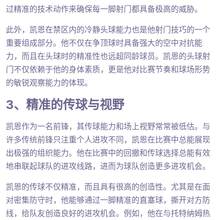
过精准的技术动作来确保每一脚射门都具备极高的威胁。
此外，凯恩在禁区内的冷静头球能力也是他射门技巧的一个
重要组成部分。他不仅在争顶球时具备强大的空中对抗能
力，而且在头球时的精准性也远超同龄球员。凯恩的头球射
门不仅依赖于他的身体素质，更是他对比赛节奏和球场形势
的敏锐观察能力的体现。
3、精准的传球与视野
凯恩作为一名前锋，其传球能力和场上视野常常被低估。与
许多传统前锋只注重个人进攻不同，凯恩在比赛中总能展现
出极强的组织能力。他在比赛中的回撤和传球选择总能有效
地串联起球队的进攻线路，进而为球队创造更多进攻机会。
凯恩的传球不仅精准，而且具有很高的创造性。尤其是在面
对密集防守时，他能够通过一脚精准的直塞球，撕开对方防
线，给队友创造良好的进攻机会。例如，他在与托特纳姆热