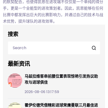
的默契配合，也使得凯恩在进攻端不仅仅是一个单纯的得分
手，更是一个全能型的进攻策划者。因此，凯恩能够在任何
比赛中都发挥出巨大的比赛影响力，并通过自己的技术与战
术优势，提升球队的进攻效率。
搜索
最新资讯
马兹拉维客串前腰位置表现惊艳引发热议助
攻与进球俱佳
2026-08-06 13:17:59
霍伊伦德凭借精彩进球荣膺曼联三月最佳进