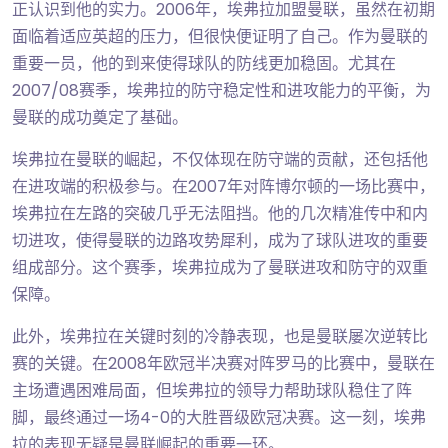
正认识到他的实力。2006年，埃弗拉加盟曼联，虽然在初期
面临着适应英超的压力，但很快便证明了自己。作为曼联的
重要一员，他的到来使得球队的防线更加稳固。尤其在
2007/08赛季，埃弗拉的防守稳定性和进攻能力的平衡，为
曼联的成功奠定了基础。
埃弗拉在曼联的崛起，不仅体现在防守端的贡献，还包括他
在进攻端的积极参与。在2007年对阵博尔顿的一场比赛中，
埃弗拉在左路的突破几乎无法阻挡。他的几次精准传中和内
切进攻，使得曼联的边路攻势犀利，成为了球队进攻的重要
组成部分。这个赛季，埃弗拉成为了曼联进攻和防守的双重
保障。
此外，埃弗拉在关键时刻的冷静表现，也是曼联屡次逆转比
赛的关键。在2008年欧冠半决赛对阵罗马的比赛中，曼联在
主场遭遇困难局面，但埃弗拉的领导力帮助球队稳住了阵
脚，最终通过一场4-0的大胜晋级欧冠决赛。这一刻，埃弗
拉的表现无疑是曼联崛起的重要一环。