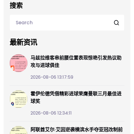
搜索
最新资讯
马兹拉维客串前腰位置表现惊艳引发热议助
攻与进球俱佳
2026-08-06 13:17:59
霍伊伦德凭借精彩进球荣膺曼联三月最佳进
球奖
2026-08-06 12:34:11
阿联酋艾尔·艾因逆袭横滨水手夺亚冠改制前