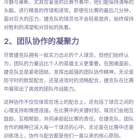
冷静与果断，尤其在紧张的比赛节奏中，他们能保持清晰的
头脑，进行精准的传球和进攻。即使在比赛的最后几分钟，
面对巨大的压力，捷克队的球员也不会轻易放弃，始终保持
对胜利的渴望和对目标的执着。
2、团队协作的凝聚力
尽管捷克队拥有一批实力出众的个人球员，但他们始终认
为，团队的力量远比个人的英雄主义更重要。在困难面前，
捷克队总是紧密团结，发挥出超强的团队协作精神。无论是
防守时的默契配合，还是进攻时的流畅配合，捷克队在比赛
中展现出了高效的团队作战能力。
这种协作不仅仅体现在场上的配合上，还包括了球员之间的
心理支持和情感连接。在比赛中的关键时刻，球员们会相互
鼓励，互相帮助，共同承担起比赛的责任。在捷克队，团队
合作的精神已深入每一个球员的心中，无论是在比赛中还是
训练场上，协作与配合都是他们一直以来的核心原则。