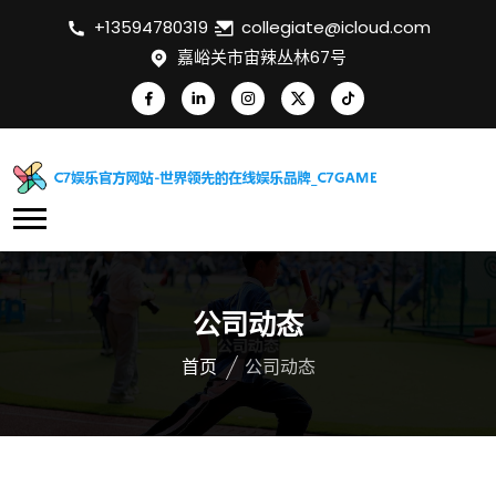
+13594780319
collegiate@icloud.com
嘉峪关市宙辣丛林67号
公司动态
首页
公司动态