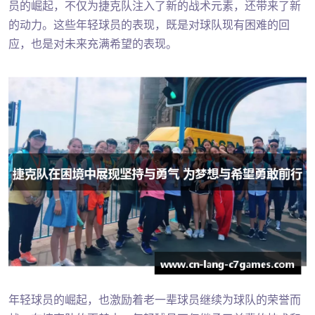
员的崛起，不仅为捷克队注入了新的战术元素，还带来了新
的动力。这些年轻球员的表现，既是对球队现有困难的回
应，也是对未来充满希望的表现。
年轻球员的崛起，也激励着老一辈球员继续为球队的荣誉而