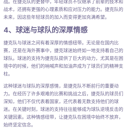
战。在捷克队的更替中，年轻球员不仅继承了前辈的技术和
战术，还拥有更强的心理素质和应对压力的能力。捷克队的
未来，因这些年轻球员的加入而变得更加充满希望。
4、球迷与球队的深厚情感
捷克队与球迷之间有着深厚的情感纽带。无论是在国内比
赛，还是在海外赛事中，捷克球迷始终如一地支持着自己的
球队。球迷的支持为捷克队提供了巨大的动力，尤其是在困
境中的时候，他们的呐喊声和加油声成为了球员们的精神支
柱。
这种球迷与球队的深厚感情，是捷克队不断前行的重要动
力。在经历了许多艰难的比赛和挑战之后，捷克队的球员们
深知，他们不仅代表着国家，还代表着无数支持他们的球
迷。在关键时刻，球迷的支持往往能够成为球队逆境反击的
关键因素。这种情感纽带，让捷克队在困境中始终不放弃，
始终坚定信念。