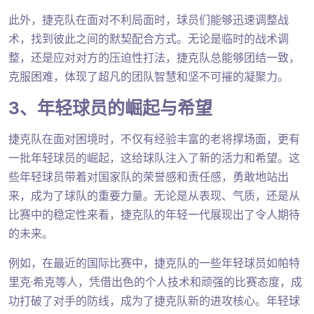
此外，捷克队在面对不利局面时，球员们能够迅速调整战
术，找到彼此之间的默契配合方式。无论是临时的战术调
整，还是应对对方的压迫性打法，捷克队总能够团结一致，
克服困难，体现了超凡的团队智慧和坚不可摧的凝聚力。
3、年轻球员的崛起与希望
捷克队在面对困境时，不仅有经验丰富的老将撑场面，更有
一批年轻球员的崛起，这给球队注入了新的活力和希望。这
些年轻球员带着对国家队的荣誉感和责任感，勇敢地站出
来，成为了球队的重要力量。无论是从表现、气质，还是从
比赛中的稳定性来看，捷克队的年轻一代展现出了令人期待
的未来。
例如，在最近的国际比赛中，捷克队的一些年轻球员如帕特
里克·希克等人，凭借出色的个人技术和顽强的比赛态度，成
功打破了对手的防线，成为了捷克队新的进攻核心。年轻球