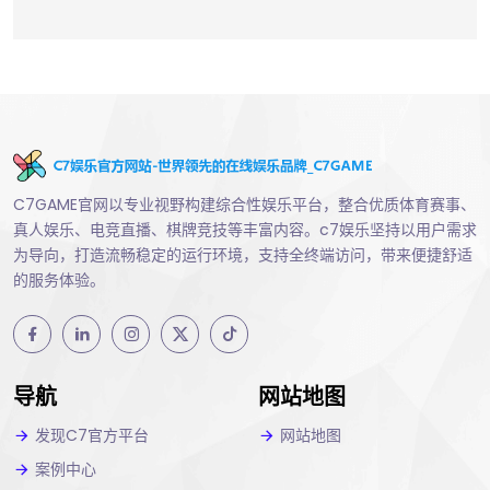
C7GAME官网以专业视野构建综合性娱乐平台，整合优质体育赛事、
真人娱乐、电竞直播、棋牌竞技等丰富内容。c7娱乐坚持以用户需求
为导向，打造流畅稳定的运行环境，支持全终端访问，带来便捷舒适
的服务体验。
导航
网站地图
发现C7官方平台
网站地图
案例中心