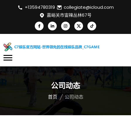
+13594780319
collegiate@icloud.com
嘉峪关市宙辣丛林67号
公司动态
首页
公司动态