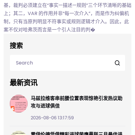
基，裁判必须建立在“事实—描述—规则”三个环节清晰的基础
上；其二，VAR 的作用并非“每一次介入”，而是作为纠偏机
制，只有当原判明显不符事实或规则逻辑才介入。因此，此
案不仅对哈弗茨而言是一个引人注目的判�
搜索
最新资讯
马兹拉维客串前腰位置表现惊艳引发热议助
攻与进球俱佳
2026-08-06 13:17:59
霍伊伦德凭借精彩进球荣膺曼联三月最佳进