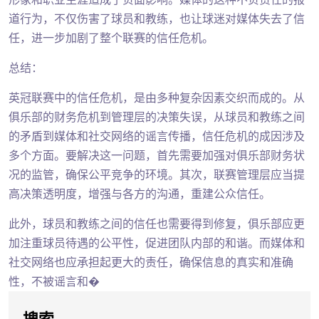
道行为，不仅伤害了球员和教练，也让球迷对媒体失去了信
任，进一步加剧了整个联赛的信任危机。
总结：
英冠联赛中的信任危机，是由多种复杂因素交织而成的。从
俱乐部的财务危机到管理层的决策失误，从球员和教练之间
的矛盾到媒体和社交网络的谣言传播，信任危机的成因涉及
多个方面。要解决这一问题，首先需要加强对俱乐部财务状
况的监管，确保公平竞争的环境。其次，联赛管理层应当提
高决策透明度，增强与各方的沟通，重建公众信任。
此外，球员和教练之间的信任也需要得到修复，俱乐部应更
加注重球员待遇的公平性，促进团队内部的和谐。而媒体和
社交网络也应承担起更大的责任，确保信息的真实和准确
性，不被谣言和�