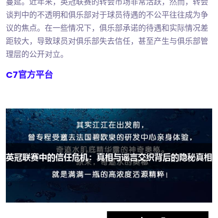
蔓延。近年来，英冠联赛的转会市场非常活跃，然而，转会
谈判中的不透明和俱乐部对于球员待遇的不公平往往成为争
议的焦点。在一些情况下，俱乐部承诺的待遇和实际情况差
距较大，导致球员对俱乐部失去信任，甚至产生与俱乐部管
理层的公开对立。
C7官方平台