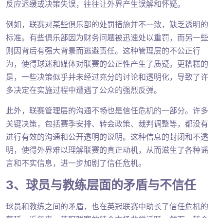
反应迟缓或决策失误，往往让外界产生误解和怀疑。
例如，联赛对某些俱乐部的处罚措施并不一致，缺乏透明的
标准。有些俱乐部因为财务问题被迅速处以重罚，而另一些
则因背后有强大背景而逃避责任。这种管理层的不公正行
为，使得球迷和媒体对联赛的公正性产生了质疑。更糟糕的
是，一些决策似乎并未经过充分的讨论和透明化，导致了许
多决定在实施过程中遭遇了公众的强烈反弹。
此外，联赛管理层的沟通不畅也是信任危机的一部分。许多
关键决策，包括赛季安排、转会政策、裁判调整等，都没有
进行有效的沟通和公开透明的说明。这种信息的封闭和不透
明，使得外界难以理解联赛的真正动机，从而滋生了各种谣
言和不实信息，进一步加剧了信任危机。
3、球员与教练层面的矛盾与不信任
球员和教练之间的矛盾，也在英冠联赛中助长了信任危机的