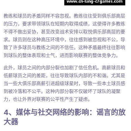
教练和球员的矛盾同样不容忽视。教练往往受到俱乐部高层
的压力，要求带领球队在短期内取得成绩，这使得许多教练
不得不做出妥协，甚至改变战术安排以取悦俱乐部高层的要
求。球员则在这种高压环境中，往往感到被忽视和不公，导
致了许多球员与教练之间的不信任。这种矛盾最终往往影响
到球队的整体表现和士气，进而影响联赛的整体竞争力。
此外，球员之间的内部分裂也加剧了信任危机。高薪球员和
低薪球员之间的差距，往往导致球队内部的不和谐。尤其是
当一些大俱乐部高薪引进超级球星时，导致一些本土球员感
到被冷落和不公平。这种内部分裂不仅破坏了球队的凝聚
力，也让外界对联赛的公平性产生了疑虑。
4、媒体与社交网络的影响：谣言的放
大器