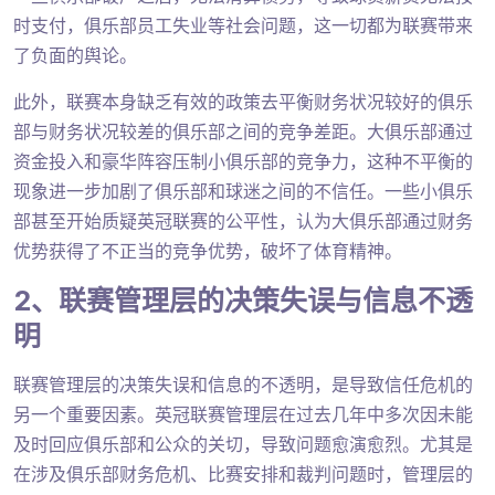
时支付，俱乐部员工失业等社会问题，这一切都为联赛带来
了负面的舆论。
此外，联赛本身缺乏有效的政策去平衡财务状况较好的俱乐
部与财务状况较差的俱乐部之间的竞争差距。大俱乐部通过
资金投入和豪华阵容压制小俱乐部的竞争力，这种不平衡的
现象进一步加剧了俱乐部和球迷之间的不信任。一些小俱乐
部甚至开始质疑英冠联赛的公平性，认为大俱乐部通过财务
优势获得了不正当的竞争优势，破坏了体育精神。
2、联赛管理层的决策失误与信息不透
明
联赛管理层的决策失误和信息的不透明，是导致信任危机的
另一个重要因素。英冠联赛管理层在过去几年中多次因未能
及时回应俱乐部和公众的关切，导致问题愈演愈烈。尤其是
在涉及俱乐部财务危机、比赛安排和裁判问题时，管理层的