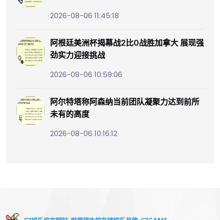
2026-08-06 11:45:18
阿根廷美洲杯揭幕战2比0战胜加拿大 展现强
劲实力迎接挑战
2026-08-06 10:59:06
阿尔特塔称阿森纳当前团队凝聚力达到前所
未有的高度
2026-08-06 10:16:12