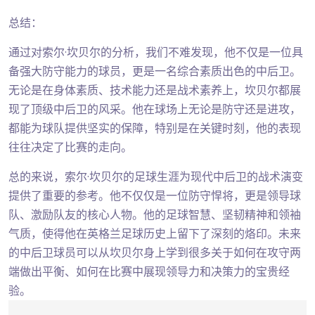
总结：
通过对索尔·坎贝尔的分析，我们不难发现，他不仅是一位具
备强大防守能力的球员，更是一名综合素质出色的中后卫。
无论是在身体素质、技术能力还是战术素养上，坎贝尔都展
现了顶级中后卫的风采。他在球场上无论是防守还是进攻，
都能为球队提供坚实的保障，特别是在关键时刻，他的表现
往往决定了比赛的走向。
总的来说，索尔·坎贝尔的足球生涯为现代中后卫的战术演变
提供了重要的参考。他不仅仅是一位防守悍将，更是领导球
队、激励队友的核心人物。他的足球智慧、坚韧精神和领袖
气质，使得他在英格兰足球历史上留下了深刻的烙印。未来
的中后卫球员可以从坎贝尔身上学到很多关于如何在攻守两
端做出平衡、如何在比赛中展现领导力和决策力的宝贵经
验。