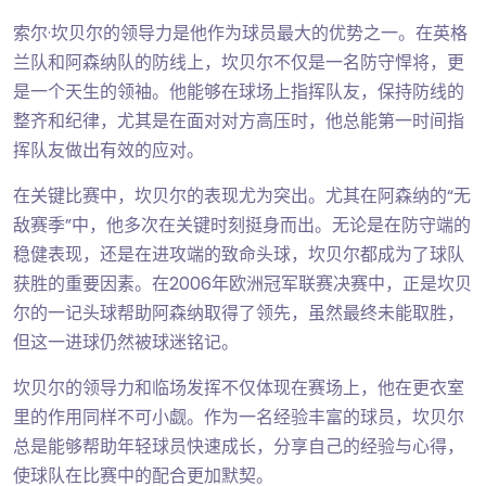
索尔·坎贝尔的领导力是他作为球员最大的优势之一。在英格
兰队和阿森纳队的防线上，坎贝尔不仅是一名防守悍将，更
是一个天生的领袖。他能够在球场上指挥队友，保持防线的
整齐和纪律，尤其是在面对对方高压时，他总能第一时间指
挥队友做出有效的应对。
在关键比赛中，坎贝尔的表现尤为突出。尤其在阿森纳的“无
敌赛季”中，他多次在关键时刻挺身而出。无论是在防守端的
稳健表现，还是在进攻端的致命头球，坎贝尔都成为了球队
获胜的重要因素。在2006年欧洲冠军联赛决赛中，正是坎贝
尔的一记头球帮助阿森纳取得了领先，虽然最终未能取胜，
但这一进球仍然被球迷铭记。
坎贝尔的领导力和临场发挥不仅体现在赛场上，他在更衣室
里的作用同样不可小觑。作为一名经验丰富的球员，坎贝尔
总是能够帮助年轻球员快速成长，分享自己的经验与心得，
使球队在比赛中的配合更加默契。