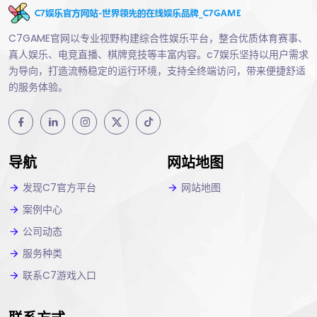
C7GAME官网以专业视野构建综合性娱乐平台，整合优质体育赛事、
真人娱乐、电竞直播、棋牌竞技等丰富内容。c7娱乐坚持以用户需求
为导向，打造流畅稳定的运行环境，支持全终端访问，带来便捷舒适
的服务体验。
导航
网站地图
发现C7官方平台
网站地图
案例中心
公司动态
服务种类
联系C7游戏入口