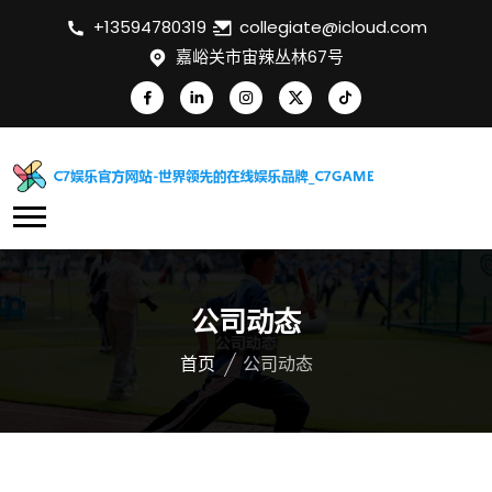
+13594780319
collegiate@icloud.com
嘉峪关市宙辣丛林67号
公司动态
首页
公司动态