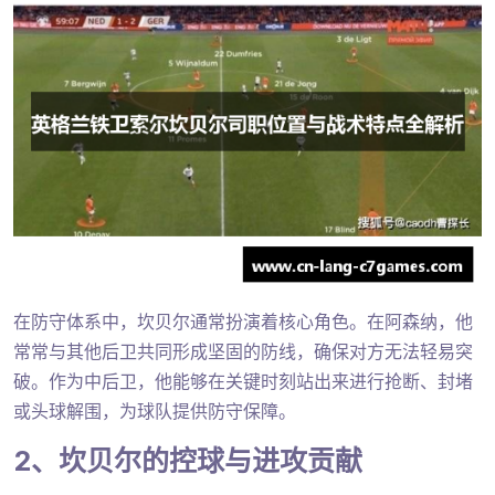
在防守体系中，坎贝尔通常扮演着核心角色。在阿森纳，他
常常与其他后卫共同形成坚固的防线，确保对方无法轻易突
破。作为中后卫，他能够在关键时刻站出来进行抢断、封堵
或头球解围，为球队提供防守保障。
2、坎贝尔的控球与进攻贡献