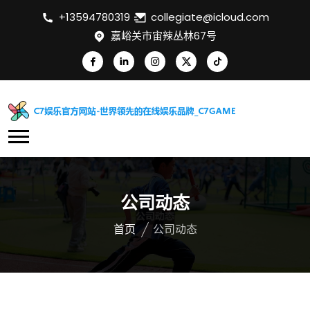
+13594780319
collegiate@icloud.com
嘉峪关市宙辣丛林67号
公司动态
首页
公司动态