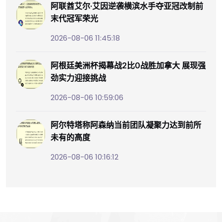
阿联酋艾尔·艾因逆袭横滨水手夺亚冠改制前
末代冠军荣光
2026-08-06 11:45:18
阿根廷美洲杯揭幕战2比0战胜加拿大 展现强
劲实力迎接挑战
2026-08-06 10:59:06
阿尔特塔称阿森纳当前团队凝聚力达到前所
未有的高度
2026-08-06 10:16:12