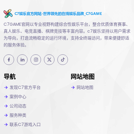
C7GAME官网以专业视野构建综合性娱乐平台，整合优质体育赛事、
真人娱乐、电竞直播、棋牌竞技等丰富内容。c7娱乐坚持以用户需求
为导向，打造流畅稳定的运行环境，支持全终端访问，带来便捷舒适
的服务体验。
导航
网站地图
发现C7官方平台
网站地图
案例中心
公司动态
服务种类
联系C7游戏入口