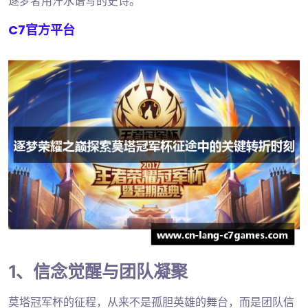
逐梦者用汗水谱写的史诗。
C7官方平台
1、信念觉醒与团队凝聚
莫塔冠军杯的征程，从来不是孤胆英雄的舞台，而是团队信