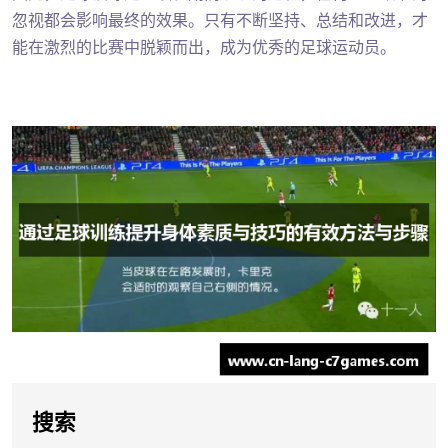
忽视都会影响最终的效果。只有不断坚持、总结和改进，才
能在激烈的比赛中脱颖而出，成为优秀的足球运动员。
搜索