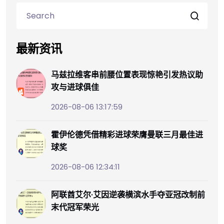
最新资讯
马兹拉维客串前腰位置表现惊艳引发热议助
攻与进球俱佳
2026-08-06 13:17:59
霍伊伦德凭借精彩进球荣膺曼联三月最佳进
球奖
2026-08-06 12:34:11
阿联酋艾尔·艾因逆袭横滨水手夺亚冠改制前
末代冠军荣光