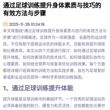
通过足球训练提升身体素质与技巧的
有效方法与步骤
2025-11-26 10:34:19
本文将围绕“通过足球训练提升身体素质与技巧的有效方法与
步骤”进行详细阐述。足球作为一项高强度、全面性的运动项
目，不仅有助于提高运动员的体能水平，还能有效提升球技
和比赛表现。本文从四个方面进行探讨：如何通过足球训练
提升体能、如何改善球员的技术技巧、如何增强团队协作与
心理素质、如何结合营养与恢复来优化训练效果。每个方面
都将详细介绍具体的训练方法和实践步骤，旨在为足球爱好
者或职业运动员提供一种科学系统的训练指南。
1、通过足球训练提升体能
提升体能是足球训练中的基础环节。一个优秀的足球运动员
必须具备较强的耐力、爆发力和灵活性，这些都能在比赛中