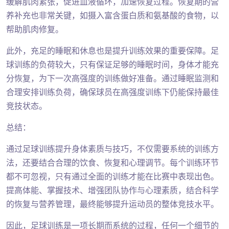
缓解肌肉紧张，促进血液循环，加速恢复过程。恢复期的营
养补充也非常关键，如摄入富含蛋白质和氨基酸的食物，以
帮助肌肉修复。
此外，充足的睡眠和休息也是提升训练效果的重要保障。足
球训练的负荷较大，只有保证足够的睡眠时间，身体才能充
分恢复，为下一次高强度的训练做好准备。通过睡眠监测和
合理安排训练负荷，确保球员在高强度训练下仍能保持最佳
竞技状态。
总结：
通过足球训练提升身体素质与技巧，不仅需要系统的训练方
法，还要结合合理的饮食、恢复和心理调节。每个训练环节
都不可忽视，只有通过全面的训练才能在比赛中表现出色。
提高体能、掌握技术、增强团队协作与心理素质，结合科学
的恢复与营养管理，最终能够提升运动员的整体竞技水平。
因此，足球训练是一项长期而系统的过程，任何一个细节的