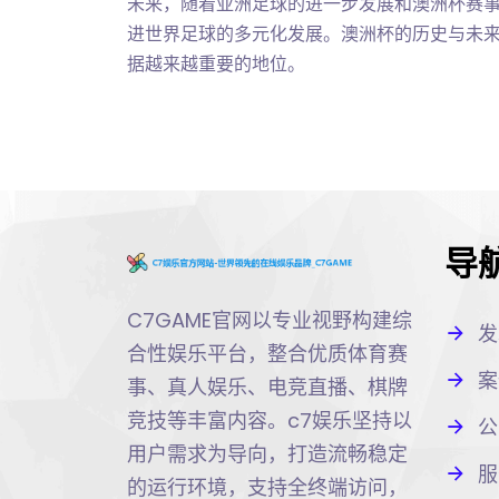
未来，随着亚洲足球的进一步发展和澳洲杯赛
进世界足球的多元化发展。澳洲杯的历史与未
据越来越重要的地位。
导
C7GAME官网以专业视野构建综
发
合性娱乐平台，整合优质体育赛
案
事、真人娱乐、电竞直播、棋牌
竞技等丰富内容。c7娱乐坚持以
公
用户需求为导向，打造流畅稳定
服
的运行环境，支持全终端访问，