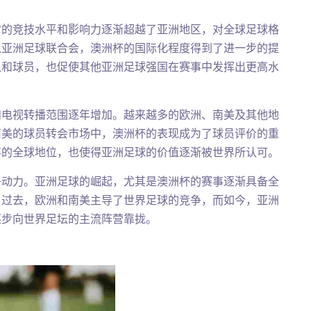
它的竞技水平和影响力逐渐超越了亚洲地区，对全球足球格
入亚洲足球联合会，澳洲杯的国际化程度得到了进一步的提
队和球员，也促使其他亚洲足球强国在赛事中发挥出更高水
和电视转播范围逐年增加。越来越多的欧洲、南美及其他地
南美的球员转会市场中，澳洲杯的表现成为了球员评价的重
事的全球地位，也使得亚洲足球的价值逐渐被世界所认可。
争动力。亚洲足球的崛起，尤其是澳洲杯的赛事逐渐具备全
。过去，欧洲和南美主导了世界足球的竞争，而如今，亚洲
逐步向世界足坛的主流阵营靠拢。