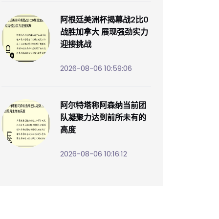
阿根廷美洲杯揭幕战2比0
战胜加拿大 展现强劲实力
迎接挑战
2026-08-06 10:59:06
阿尔特塔称阿森纳当前团
队凝聚力达到前所未有的
高度
2026-08-06 10:16:12