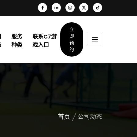
立
司
服务
联系C7游
即
预
态
种类
戏入口
约
首页
公司动态