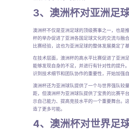
3、澳洲杯对亚洲足
澳洲杯不仅是亚洲足球的顶级赛事之一，也是
杯的举办促进了亚洲各国足球文化的交流与融
比赛经验，这也为亚洲足球的整体发展奠定了
在技术层面，澳洲杯的高水平比赛促进了亚洲
能够发现自身的不足，并进行有针对性的提升
识到技术细节和团队协作的重要性，开始加强
澳洲杯还为亚洲球队提供了一个与世界强队较
距，但澳洲杯为亚洲球队提供了宝贵的比赛平
示自己能力、提高竞技水平的一个重要舞台。
造了更多可能。
4、澳洲杯对世界足