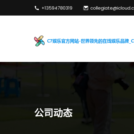
+13594780319
collegiate@icloud
公司动态