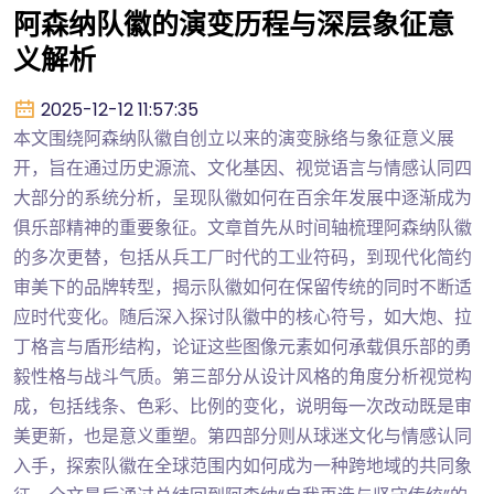
阿森纳队徽的演变历程与深层象征意
义解析
2025-12-12 11:57:35
本文围绕阿森纳队徽自创立以来的演变脉络与象征意义展
开，旨在通过历史源流、文化基因、视觉语言与情感认同四
大部分的系统分析，呈现队徽如何在百余年发展中逐渐成为
俱乐部精神的重要象征。文章首先从时间轴梳理阿森纳队徽
的多次更替，包括从兵工厂时代的工业符码，到现代化简约
审美下的品牌转型，揭示队徽如何在保留传统的同时不断适
应时代变化。随后深入探讨队徽中的核心符号，如大炮、拉
丁格言与盾形结构，论证这些图像元素如何承载俱乐部的勇
毅性格与战斗气质。第三部分从设计风格的角度分析视觉构
成，包括线条、色彩、比例的变化，说明每一次改动既是审
美更新，也是意义重塑。第四部分则从球迷文化与情感认同
入手，探索队徽在全球范围内如何成为一种跨地域的共同象