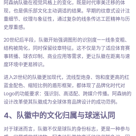
阿森纳队徽在视觉风格上的变化，既是时代审美迁移的体
现，也是俱乐部文化主动调适的结果。早期的纹章式设计注
重细节、纹理与象征性，通过复杂的线条传达工匠精神与历
史厚重感。
20世纪后半段，队徽开始强调图形的识别度——线条变粗、
结构被简化，同时保留纹章特征。这不仅是为了适应体育赛
事转播、球衣印制、商业应用等需求，更让队徽在距离与速
度环境中更易辨识。
进入21世纪的队徽更加现代，流线型炮身、饱和度更高的红
蓝金配色、缩短比例的盾形框架，都体现了品牌化时代对
Logo的功能要求：强识别、高适配、跨媒介传播。阿森纳的
设计改革使其队徽成为全球体育品牌设计的成功范例。
4、队徽中的文化归属与球迷认同
对于球迷而言，队徽不仅是球队的身份标志，更是一种参与