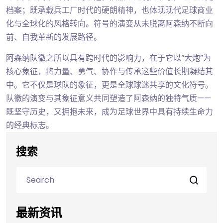
档案；既承载兵工厂时代的硬朗精神，也体现现代足球商业
化与全球化的风格转向。符号的演变从未脱离阿森纳不断向
前、自我革新的发展路径。
阿森纳队徽之所以具有跨时代的影响力，在于它以“大炮”为
核心象征，将力量、勇气、协作与传承这些价值长期凝结其
中。它不仅是球队的象征，更是全球球迷共享的文化符号。
队徽的演变与其象征意义共同塑造了阿森纳的独特气质——
既坚守历史，又拥抱未来，成为足球世界中具有持续生命力
的经典标志。
搜索
最新资讯