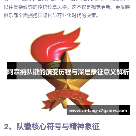
以往复杂纹饰的传统纹章风格。这不仅是视觉更新，更反映
俱乐部全面拥抱国际化与商业化时代的决策。
2、队徽核心符号与精神象征