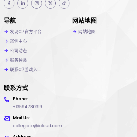
导航
网站地图
发现C7官方平台
网站地图
案例中心
公司动态
服务种类
联系C7游戏入口
联系方式
Phone:
+13594780319
Mail Us:
collegiate@icloud.com
Address: