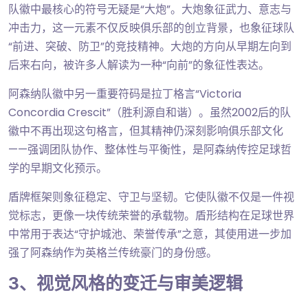
队徽中最核心的符号无疑是“大炮”。大炮象征武力、意志与
冲击力，这一元素不仅反映俱乐部的创立背景，也象征球队
“前进、突破、防卫”的竞技精神。大炮的方向从早期左向到
后来右向，被许多人解读为一种“向前”的象征性表达。
阿森纳队徽中另一重要符码是拉丁格言“Victoria
Concordia Crescit”（胜利源自和谐）。虽然2002后的队
徽中不再出现这句格言，但其精神仍深刻影响俱乐部文化
——强调团队协作、整体性与平衡性，是阿森纳传控足球哲
学的早期文化预示。
盾牌框架则象征稳定、守卫与坚韧。它使队徽不仅是一件视
觉标志，更像一块传统荣誉的承载物。盾形结构在足球世界
中常用于表达“守护城池、荣誉传承”之意，其使用进一步加
强了阿森纳作为英格兰传统豪门的身份感。
3、视觉风格的变迁与审美逻辑