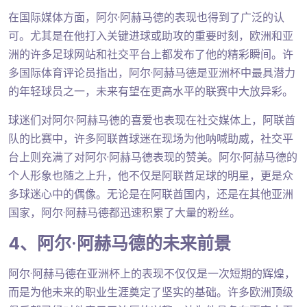
在国际媒体方面，阿尔·阿赫马德的表现也得到了广泛的认
可。尤其是在他打入关键进球或助攻的重要时刻，欧洲和亚
洲的许多足球网站和社交平台上都发布了他的精彩瞬间。许
多国际体育评论员指出，阿尔·阿赫马德是亚洲杯中最具潜力
的年轻球员之一，未来有望在更高水平的联赛中大放异彩。
球迷们对阿尔·阿赫马德的喜爱也表现在社交媒体上，阿联酋
队的比赛中，许多阿联酋球迷在现场为他呐喊助威，社交平
台上则充满了对阿尔·阿赫马德表现的赞美。阿尔·阿赫马德的
个人形象也随之上升，他不仅是阿联酋足球的明星，更是众
多球迷心中的偶像。无论是在阿联酋国内，还是在其他亚洲
国家，阿尔·阿赫马德都迅速积累了大量的粉丝。
4、阿尔·阿赫马德的未来前景
阿尔·阿赫马德在亚洲杯上的表现不仅仅是一次短期的辉煌，
而是为他未来的职业生涯奠定了坚实的基础。许多欧洲顶级