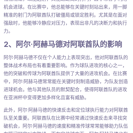
机会进球。在比赛中，他总能够在关键时刻站出来，用一脚
精准的射门为阿联酋队打破僵局或锁定胜利。尤其是在面对
强敌时，他能够冷静应对压力，表现出非凡的决断力和执行
力。
2、阿尔·阿赫马德对阿联酋队的影响
阿尔·阿赫马德不仅在个人能力上表现突出，他对阿联酋队的
整体战术布局也有着重要影响。作为球队进攻的核心之一，
他的突破和传球为阿联酋队提供了大量的进攻机会。在比赛
中，阿尔·阿赫马德常常能在关键时刻制造威胁，为队友创造
进球机会。他与其他队员的默契配合，使得阿联酋队的进攻
在亚洲杯中变得更加多样化且富有威胁。
此外，阿尔·阿赫马德的快速反击和定位球执行能力对阿联酋
队至关重要。阿联酋队在比赛中经常通过快速反击来寻找突
破机会，阿尔·阿赫马德的速度和精准传球常常能够助力队伍