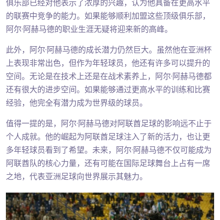
俱乐部已经对他表示了浓厚的兴趣，认为他具备在更高水平
的联赛中竞争的能力。如果能够顺利加盟这些顶级俱乐部，
阿尔·阿赫马德的职业生涯无疑将迎来新的高峰。
此外，阿尔·阿赫马德的成长潜力仍然巨大。虽然他在亚洲杯
上表现非常出色，但作为年轻球员，他还有许多可以提升的
空间。无论是在技术上还是在战术素养上，阿尔·阿赫马德都
还有很大的进步空间。如果能够通过更高水平的训练和比赛
经验，他完全有潜力成为世界级的球员。
值得一提的是，阿尔·阿赫马德对阿联酋足球的影响远不止于
个人成就。他的崛起为阿联酋足球注入了新的活力，也让更
多年轻球员看到了希望。未来，阿尔·阿赫马德不仅可能成为
阿联酋队的核心力量，还有可能在国际足球舞台上占有一席
之地，代表亚洲足球向世界展示其魅力。