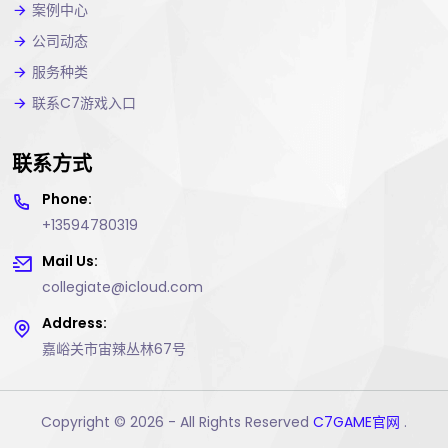
案例中心
公司动态
服务种类
联系C7游戏入口
联系方式
Phone:
+13594780319
Mail Us:
collegiate@icloud.com
Address:
嘉峪关市宙辣丛林67号
Copyright © 2026 - All Rights Reserved
C7GAME官网
.