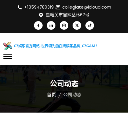
+13594780319
collegiate@icloud.com
嘉峪关市宙辣丛林67号
公司动态
首页
公司动态