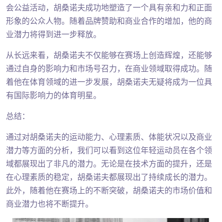
会公益活动，胡桑诺夫成功地塑造了一个具有亲和力和正面
形象的公众人物。随着品牌赞助和商业合作的增加，他的商
业潜力将得到进一步释放。
从长远来看，胡桑诺夫不仅能够在赛场上创造辉煌，还能够
通过自身的影响力和市场号召力，在商业领域取得成功。随
着他在体育领域的进一步发展，胡桑诺夫无疑将成为一位具
有国际影响力的体育明星。
总结：
通过对胡桑诺夫的运动能力、心理素质、体能状况以及商业
潜力等方面的分析，我们可以看到这位年轻运动员在各个领
域都展现出了非凡的潜力。无论是在技术方面的提升，还是
在心理素质的稳定，胡桑诺夫都展现出了持续成长的潜力。
此外，随着他在赛场上的不断突破，胡桑诺夫的市场价值和
商业潜力也将不断提升。