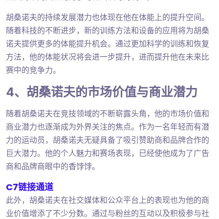
胡桑诺夫的持续发展潜力也体现在他在体能上的提升空间。
随着科技的不断进步，新的训练方法和设备的应用将为胡桑
诺夫提供更多的体能提升机会。通过更加科学的训练和恢复
方法，他的体能状况将会进一步提升，进而提升他在未来比
赛中的竞争力。
4、胡桑诺夫的市场价值与商业潜力
随着胡桑诺夫在竞技领域的不断崭露头角，他的市场价值和
商业潜力也逐渐成为外界关注的焦点。作为一名年轻而有潜
力的运动员，胡桑诺夫无疑具备了吸引赞助商和品牌合作的
巨大潜力。他的个人魅力和赛场表现，已经使他成为了广告
商和品牌商眼中的香饽饽。
C7链接通道
此外，胡桑诺夫在社交媒体和公众平台上的表现也为他的商
业价值增添了不少分数。通过与粉丝的互动以及积极参与社