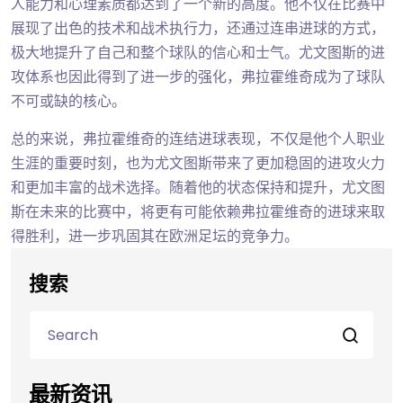
人能力和心理素质都达到了一个新的高度。他不仅在比赛中
展现了出色的技术和战术执行力，还通过连串进球的方式，
极大地提升了自己和整个球队的信心和士气。尤文图斯的进
攻体系也因此得到了进一步的强化，弗拉霍维奇成为了球队
不可或缺的核心。
总的来说，弗拉霍维奇的连结进球表现，不仅是他个人职业
生涯的重要时刻，也为尤文图斯带来了更加稳固的进攻火力
和更加丰富的战术选择。随着他的状态保持和提升，尤文图
斯在未来的比赛中，将更有可能依赖弗拉霍维奇的进球来取
得胜利，进一步巩固其在欧洲足坛的竞争力。
搜索
最新资讯