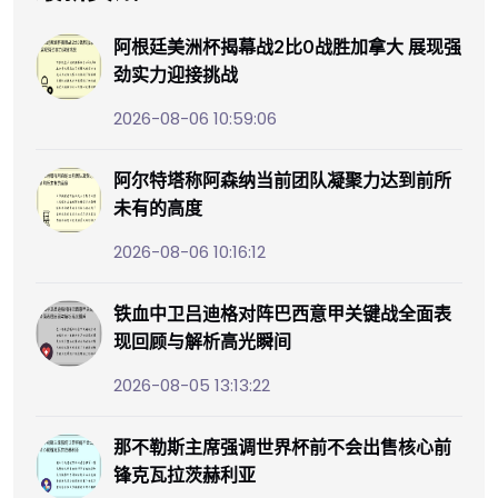
阿根廷美洲杯揭幕战2比0战胜加拿大 展现强
劲实力迎接挑战
2026-08-06 10:59:06
阿尔特塔称阿森纳当前团队凝聚力达到前所
未有的高度
2026-08-06 10:16:12
铁血中卫吕迪格对阵巴西意甲关键战全面表
现回顾与解析高光瞬间
2026-08-05 13:13:22
那不勒斯主席强调世界杯前不会出售核心前
锋克瓦拉茨赫利亚