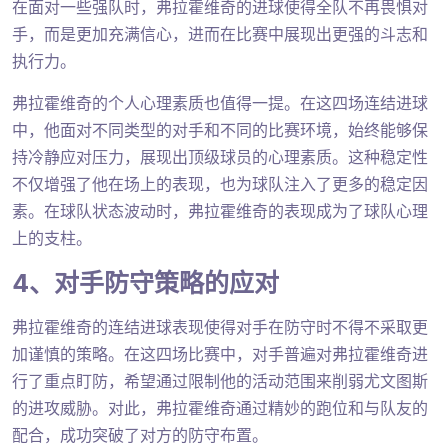
在面对一些强队时，弗拉霍维奇的进球使得全队不再畏惧对
手，而是更加充满信心，进而在比赛中展现出更强的斗志和
执行力。
弗拉霍维奇的个人心理素质也值得一提。在这四场连结进球
中，他面对不同类型的对手和不同的比赛环境，始终能够保
持冷静应对压力，展现出顶级球员的心理素质。这种稳定性
不仅增强了他在场上的表现，也为球队注入了更多的稳定因
素。在球队状态波动时，弗拉霍维奇的表现成为了球队心理
上的支柱。
4、对手防守策略的应对
弗拉霍维奇的连结进球表现使得对手在防守时不得不采取更
加谨慎的策略。在这四场比赛中，对手普遍对弗拉霍维奇进
行了重点盯防，希望通过限制他的活动范围来削弱尤文图斯
的进攻威胁。对此，弗拉霍维奇通过精妙的跑位和与队友的
配合，成功突破了对方的防守布置。