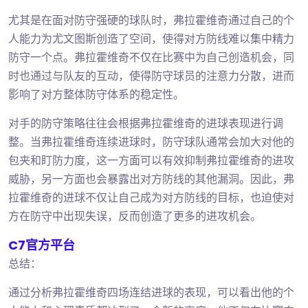
尤其是在面对防守强硬的球队时，弗拉霍维奇通过自己的个
人能力为尤文图斯创造了空间，使得对方防线难以集中精力
防守一个点。弗拉霍维奇不仅在比赛中为自己创造机会，同
时也通过与队友的互动，使得防守球员的注意力分散，进而
影响了对方整体防守体系的稳定性。
对手的防守策略往往会根据弗拉霍维奇的进球表现进行调
整。当弗拉霍维奇连续进球时，防守球队通常会加大对他的
包夹和盯防力度，这一方面可以有效抑制弗拉霍维奇的进攻
威胁，另一方面也会暴露出对方防线的其他漏洞。因此，弗
拉霍维奇的进球不仅让自己成为对方防线的目标，也迫使对
方在防守中出现失误，反而创造了更多的进攻机会。
C7官方平台
总结：
通过分析弗拉霍维奇四场连结进球的表现，可以看出他的个