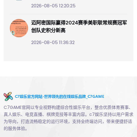
2026-08-05 12:20:25
迈阿密国际赢得2024赛季美职联常规赛冠军
创队史积分新高
2026-08-05 11:36:32
C7GAME官网以专业视野构建综合性娱乐平台，整合优质体育赛事、
真人娱乐、电竞直播、棋牌竞技等丰富内容。c7娱乐坚持以用户需求
为导向，打造流畅稳定的运行环境，支持全终端访问，带来便捷舒适
的服务体验。