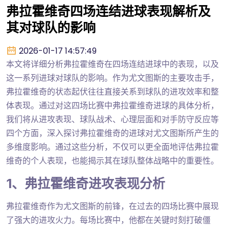
弗拉霍维奇四场连结进球表现解析及
其对球队的影响
2026-01-17 14:57:49
本文将详细分析弗拉霍维奇在四场连结进球中的表现，以及
这一系列进球对球队的影响。作为尤文图斯的主要攻击手，
弗拉霍维奇的状态起伏往往直接关系到球队的进攻效率和整
体表现。通过对这四场比赛中弗拉霍维奇进球的具体分析，
我们将从进攻表现、球队战术、心理层面和对手防守反应等
四个方面，深入探讨弗拉霍维奇的进球对尤文图斯所产生的
多维度影响。通过这些分析，不仅可以更全面地评估弗拉霍
维奇的个人表现，也能揭示其在球队整体战略中的重要性。
1、弗拉霍维奇进攻表现分析
弗拉霍维奇作为尤文图斯的前锋，在过去的四场比赛中展现
了强大的进攻火力。每场比赛中，他都在关键时刻打破僵