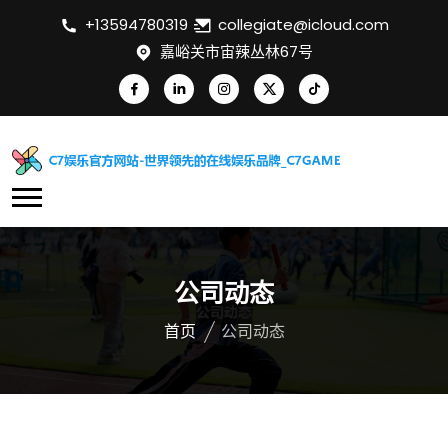
+13594780319
collegiate@icloud.com
嘉峪关市宙辣丛林67号
公司动态
首页
公司动态