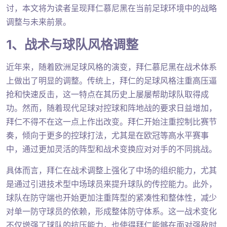
讨，本文将为读者呈现拜仁慕尼黑在当前足球环境中的战略
调整与未来前景。
1、战术与球队风格调整
近年来，随着欧洲足球风格的演变，拜仁慕尼黑在战术体系
上做出了明显的调整。传统上，拜仁的足球风格注重高压逼
抢和快速反击，这一特点在其历史上屡屡帮助球队取得成
功。然而，随着现代足球对控球和阵地战的要求日益增加，
拜仁不得不在这一点上作出改变。拜仁开始注重控制比赛节
奏，倾向于更多的控球打法，尤其是在欧冠等高水平赛事
中，通过更加灵活的阵型和战术变换应对对手的不同挑战。
具体而言，拜仁在战术调整上强化了中场的组织能力，尤其
是通过引进技术型中场球员来提升球队的传控能力。此外，
球队在防守端也开始更加注重阵型的紧凑性和整体性，减少
对单一防守球员的依赖，形成整体防守体系。这一战术变化
不仅增强了球队的抗压能力，也使得拜仁能够在面对强敌时