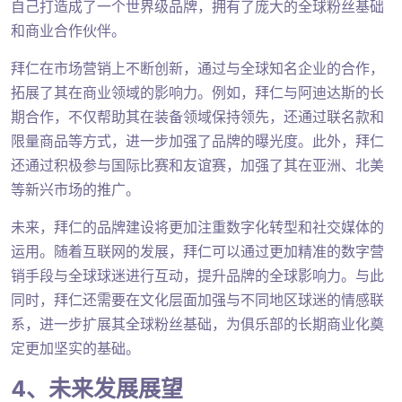
自己打造成了一个世界级品牌，拥有了庞大的全球粉丝基础
和商业合作伙伴。
拜仁在市场营销上不断创新，通过与全球知名企业的合作，
拓展了其在商业领域的影响力。例如，拜仁与阿迪达斯的长
期合作，不仅帮助其在装备领域保持领先，还通过联名款和
限量商品等方式，进一步加强了品牌的曝光度。此外，拜仁
还通过积极参与国际比赛和友谊赛，加强了其在亚洲、北美
等新兴市场的推广。
未来，拜仁的品牌建设将更加注重数字化转型和社交媒体的
运用。随着互联网的发展，拜仁可以通过更加精准的数字营
销手段与全球球迷进行互动，提升品牌的全球影响力。与此
同时，拜仁还需要在文化层面加强与不同地区球迷的情感联
系，进一步扩展其全球粉丝基础，为俱乐部的长期商业化奠
定更加坚实的基础。
4、未来发展展望