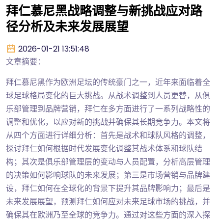
拜仁慕尼黑战略调整与新挑战应对路
径分析及未来发展展望
2026-01-21 13:51:48
文章摘要：
拜仁慕尼黑作为欧洲足坛的传统豪门之一，近年来面临着全
球足球格局变化的巨大挑战。从战术调整到人员更替，从俱
乐部管理到品牌营销，拜仁在多方面进行了一系列战略性的
调整和优化，以应对新的挑战并确保其长期竞争力。本文将
从四个方面进行详细分析：首先是战术和球队风格的调整，
探讨拜仁如何根据时代发展变化调整其战术体系和球队结
构；其次是俱乐部管理层的变动与人员配置，分析高层管理
的决策如何影响球队的未来发展；第三是市场营销与品牌建
设，拜仁如何在全球化的背景下提升其品牌影响力；最后是
未来发展展望，预测拜仁如何应对未来足球市场的挑战，并
确保其在欧洲乃至全球的竞争力。通过对这些方面的深入探