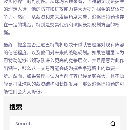
及实际操作的可能性。从球场表现来看，巴特勒无疑是掘金
的理想人选，他的防守和进攻能力将大大提升掘金的整体竞
争力。然而，从薪资和未来发展角度来看，追逐巴特勒也存
在一定的挑战，特别是交易代价和球队长期规划方面的权
衡。
最终，掘金是否追逐巴特勒将取决于球队管理层对现有阵容
的信任程度，以及他们对未来的战略规划。如果管理层认为
巴特勒能够带领球队进入更高的竞争层次，并且愿意为此作
出牺牲，那么这一交易可能会成为掘金争冠路上的重要一
步。然而，如果管理层认为当前阵容已经足够强大，且不愿
轻易打乱球队的薪资结构和长期发展，那么追逐巴特勒的可
能性则会大大降低。
搜索