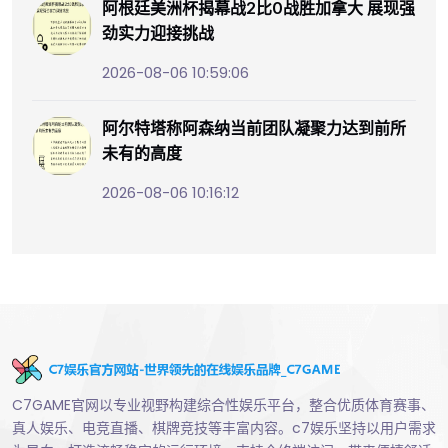
阿根廷美洲杯揭幕战2比0战胜加拿大 展现强
劲实力迎接挑战
2026-08-06 10:59:06
阿尔特塔称阿森纳当前团队凝聚力达到前所
未有的高度
2026-08-06 10:16:12
C7GAME官网以专业视野构建综合性娱乐平台，整合优质体育赛事、
真人娱乐、电竞直播、棋牌竞技等丰富内容。c7娱乐坚持以用户需求