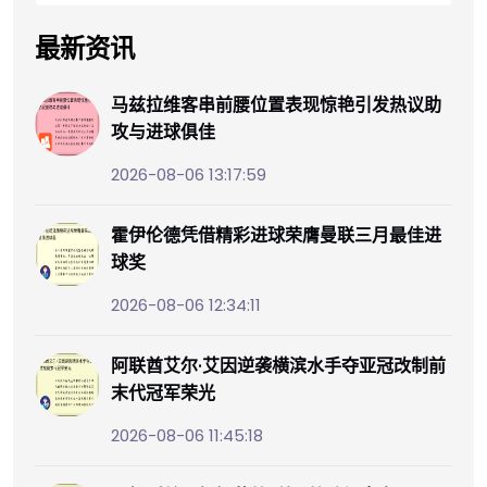
最新资讯
马兹拉维客串前腰位置表现惊艳引发热议助
攻与进球俱佳
2026-08-06 13:17:59
霍伊伦德凭借精彩进球荣膺曼联三月最佳进
球奖
2026-08-06 12:34:11
阿联酋艾尔·艾因逆袭横滨水手夺亚冠改制前
末代冠军荣光
2026-08-06 11:45:18