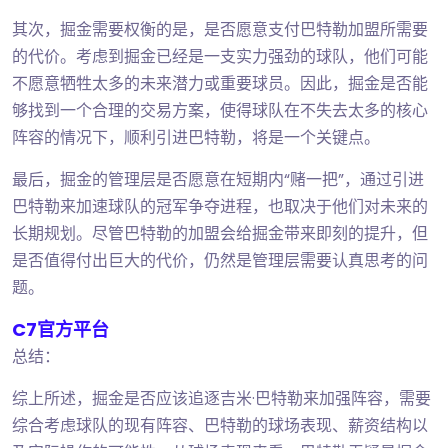
其次，掘金需要权衡的是，是否愿意支付巴特勒加盟所需要
的代价。考虑到掘金已经是一支实力强劲的球队，他们可能
不愿意牺牲太多的未来潜力或重要球员。因此，掘金是否能
够找到一个合理的交易方案，使得球队在不失去太多的核心
阵容的情况下，顺利引进巴特勒，将是一个关键点。
最后，掘金的管理层是否愿意在短期内“赌一把”，通过引进
巴特勒来加速球队的冠军争夺进程，也取决于他们对未来的
长期规划。尽管巴特勒的加盟会给掘金带来即刻的提升，但
是否值得付出巨大的代价，仍然是管理层需要认真思考的问
题。
C7官方平台
总结：
综上所述，掘金是否应该追逐吉米·巴特勒来加强阵容，需要
综合考虑球队的现有阵容、巴特勒的球场表现、薪资结构以