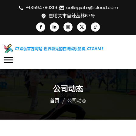
+13594780319
collegiate@icloud.com
嘉峪关市宙辣丛林67号
公司动态
首页
公司动态