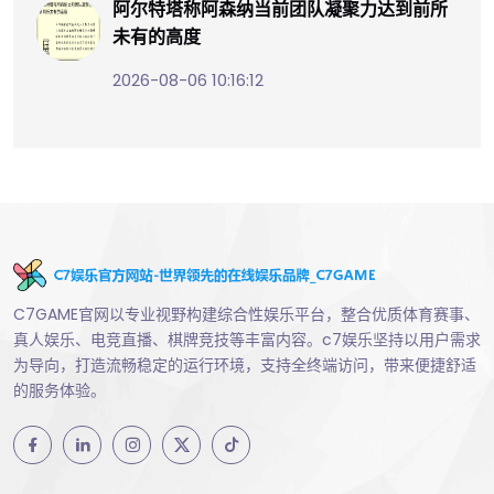
阿尔特塔称阿森纳当前团队凝聚力达到前所
未有的高度
2026-08-06 10:16:12
C7GAME官网以专业视野构建综合性娱乐平台，整合优质体育赛事、
真人娱乐、电竞直播、棋牌竞技等丰富内容。c7娱乐坚持以用户需求
为导向，打造流畅稳定的运行环境，支持全终端访问，带来便捷舒适
的服务体验。