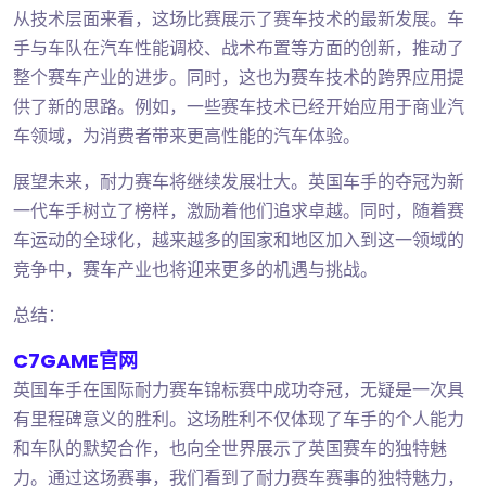
从技术层面来看，这场比赛展示了赛车技术的最新发展。车
手与车队在汽车性能调校、战术布置等方面的创新，推动了
整个赛车产业的进步。同时，这也为赛车技术的跨界应用提
供了新的思路。例如，一些赛车技术已经开始应用于商业汽
车领域，为消费者带来更高性能的汽车体验。
展望未来，耐力赛车将继续发展壮大。英国车手的夺冠为新
一代车手树立了榜样，激励着他们追求卓越。同时，随着赛
车运动的全球化，越来越多的国家和地区加入到这一领域的
竞争中，赛车产业也将迎来更多的机遇与挑战。
总结：
C7GAME官网
英国车手在国际耐力赛车锦标赛中成功夺冠，无疑是一次具
有里程碑意义的胜利。这场胜利不仅体现了车手的个人能力
和车队的默契合作，也向全世界展示了英国赛车的独特魅
力。通过这场赛事，我们看到了耐力赛车赛事的独特魅力，