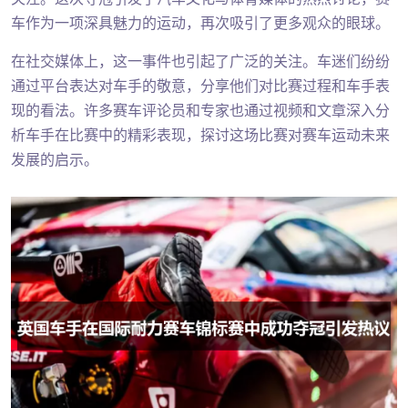
车作为一项深具魅力的运动，再次吸引了更多观众的眼球。
在社交媒体上，这一事件也引起了广泛的关注。车迷们纷纷
通过平台表达对车手的敬意，分享他们对比赛过程和车手表
现的看法。许多赛车评论员和专家也通过视频和文章深入分
析车手在比赛中的精彩表现，探讨这场比赛对赛车运动未来
发展的启示。