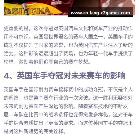
更重要的是，这次夺冠对英国汽车文化和赛车产业的推动作
用不可忽视。英国是世界著名的赛车大国之一，英国车手的
成功不仅提升了国家的荣誉，也为英国汽车产业注入了新的
活力。这种影响远远超出了赛场，也为年轻一代车手提供了
榜样，激励着他们追寻自己的赛车梦想。
4、英国车手夺冠对未来赛车的影响
英国车手在国际耐力赛车锦标赛中的成功夺冠，不仅是个人
的辉煌，也是整个赛车行业的一次突破。这一胜利无疑将对
未来的耐力赛车产生深远的影响。随着赛车技术的不断发
展，车队在比赛中的战术选择也变得愈发多样化，这对于车
手的综合素质提出了更高的要求。而这位英国车手的夺冠正
是对这种新趋势的完美诠释。