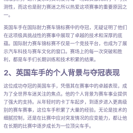
测性，而这也是耐力赛迷之所以热爱这项赛事的重要原因之
一。
英国车手在国际耐力赛车锦标赛中的夺冠，无疑证明了他们
在这项极具挑战性的赛事中展现了卓越的技术和深厚的底
蕴。国际耐力赛车锦标赛不仅是一个竞技平台，也成为了展
示汽车科技与赛车文化的窗口。赛场上的每一次突破和胜
利，都是车手们长期训练和技术积累的结果。
2、英国车手的个人背景与夺冠表现
这位成功夺冠的英国车手，凭借其在赛事中的卓越表现，成
为了全世界车迷关注的焦点。他的个人背景为赛车事业提供
了强大的支持。从年轻时的卡丁车起步，到逐步进入更高级
别的赛车赛事，这位车手积累了大量的经验。无论是技术的
细腻控制，还是在比赛中应对突发情况的应变能力，都让他
在长期的比赛中逐步成长为一位顶尖车手。