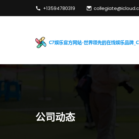
+13594780319
collegiate@icloud
公司动态