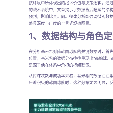
抗环境中所体现出的战术价值与决策逻辑。通
的战术语境中，文章揭示了数据背后隐藏的结
预判，影响比赛走向。整体分析既强调微观数
兼具深度与广度的全景式观察图景。
1、数据结构与角色定
在分析基米希对阵韩国球队的关键数据时，首
位置，基米希的数据分布往往呈现出“高触球、
是源于他在体系中承担的枢纽职责。
从传球次数与成功率来看，基米希的数据往往
压迫积极的韩国球队时，这种分布尤为明显，