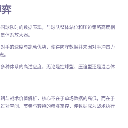
博弈
韩国球队时的数据表现，与球队整体站位和压迫策略高度相
而是体系放大器。
对对手的速度与跑动优势，使得防守数据并未因对手冲击力
志。
对多种体系的高适应度。无论是控球型、压迫型还是混合体
。
逻辑与战术价值解析，核心不在于单场数据的高低，而在于
通过对空间、节奏与转换的精准掌控，使数据成为战术执行