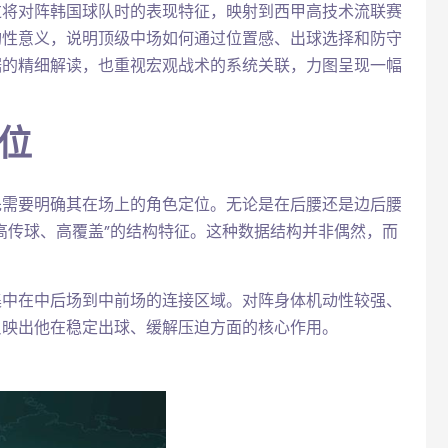
过将对阵韩国球队时的表现特征，映射到西甲高技术流联赛
构性意义，说明顶级中场如何通过位置感、出球选择和防守
据的精细解读，也重视宏观战术的系统关联，力图呈现一幅
位
先需要明确其在场上的角色定位。无论是在后腰还是边后腰
高传球、高覆盖”的结构特征。这种数据结构并非偶然，而
集中在中后场到中前场的连接区域。对阵身体机动性较强、
反映出他在稳定出球、缓解压迫方面的核心作用。