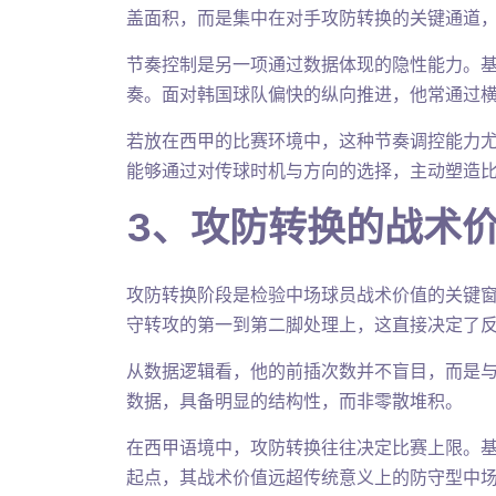
盖面积，而是集中在对手攻防转换的关键通道
节奏控制是另一项通过数据体现的隐性能力。
奏。面对韩国球队偏快的纵向推进，他常通过
若放在西甲的比赛环境中，这种节奏调控能力尤
能够通过对传球时机与方向的选择，主动塑造
3、攻防转换的战术
攻防转换阶段是检验中场球员战术价值的关键
守转攻的第一到第二脚处理上，这直接决定了
从数据逻辑看，他的前插次数并不盲目，而是与队
数据，具备明显的结构性，而非零散堆积。
在西甲语境中，攻防转换往往决定比赛上限。
起点，其战术价值远超传统意义上的防守型中