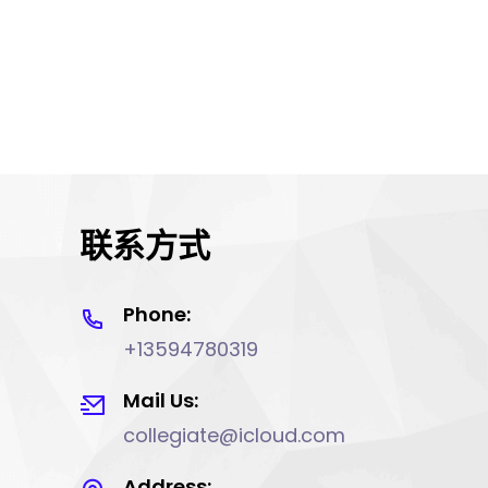
联系方式
Phone:
+13594780319
Mail Us:
collegiate@icloud.com
Address: