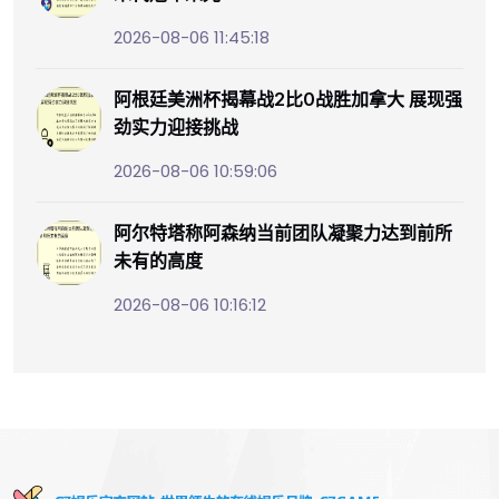
2026-08-06 11:45:18
阿根廷美洲杯揭幕战2比0战胜加拿大 展现强
劲实力迎接挑战
2026-08-06 10:59:06
阿尔特塔称阿森纳当前团队凝聚力达到前所
未有的高度
2026-08-06 10:16:12