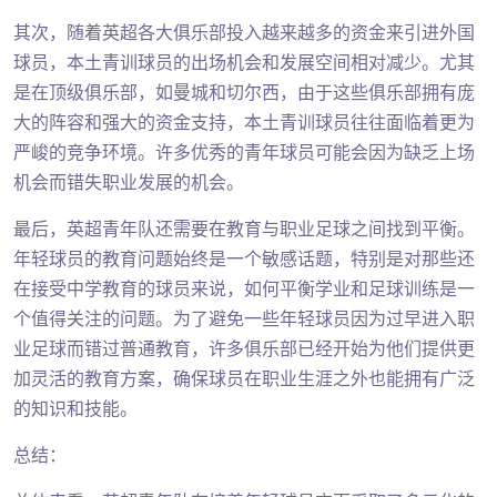
其次，随着英超各大俱乐部投入越来越多的资金来引进外国
球员，本土青训球员的出场机会和发展空间相对减少。尤其
是在顶级俱乐部，如曼城和切尔西，由于这些俱乐部拥有庞
大的阵容和强大的资金支持，本土青训球员往往面临着更为
严峻的竞争环境。许多优秀的青年球员可能会因为缺乏上场
机会而错失职业发展的机会。
最后，英超青年队还需要在教育与职业足球之间找到平衡。
年轻球员的教育问题始终是一个敏感话题，特别是对那些还
在接受中学教育的球员来说，如何平衡学业和足球训练是一
个值得关注的问题。为了避免一些年轻球员因为过早进入职
业足球而错过普通教育，许多俱乐部已经开始为他们提供更
加灵活的教育方案，确保球员在职业生涯之外也能拥有广泛
的知识和技能。
总结：