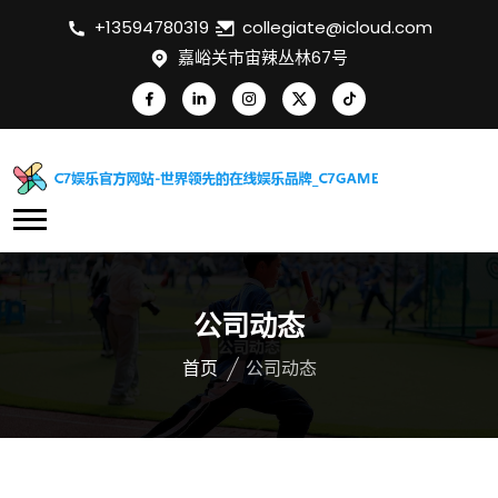
+13594780319
collegiate@icloud.com
嘉峪关市宙辣丛林67号
公司动态
首页
公司动态