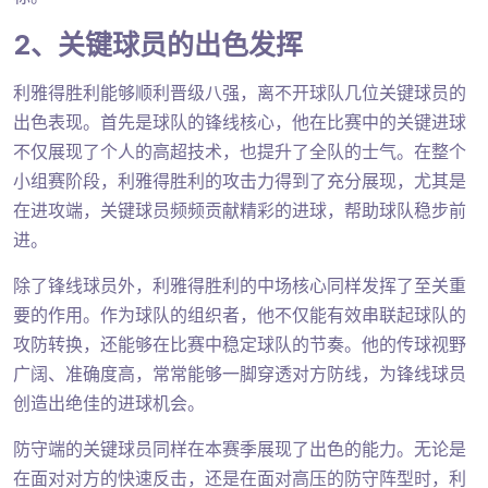
2、关键球员的出色发挥
利雅得胜利能够顺利晋级八强，离不开球队几位关键球员的
出色表现。首先是球队的锋线核心，他在比赛中的关键进球
不仅展现了个人的高超技术，也提升了全队的士气。在整个
小组赛阶段，利雅得胜利的攻击力得到了充分展现，尤其是
在进攻端，关键球员频频贡献精彩的进球，帮助球队稳步前
进。
除了锋线球员外，利雅得胜利的中场核心同样发挥了至关重
要的作用。作为球队的组织者，他不仅能有效串联起球队的
攻防转换，还能够在比赛中稳定球队的节奏。他的传球视野
广阔、准确度高，常常能够一脚穿透对方防线，为锋线球员
创造出绝佳的进球机会。
防守端的关键球员同样在本赛季展现了出色的能力。无论是
在面对对方的快速反击，还是在面对高压的防守阵型时，利