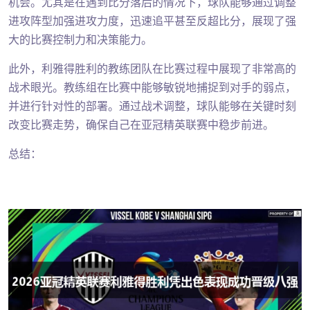
机会。尤其是在遇到比分落后的情况下，球队能够通过调整
进攻阵型加强进攻力度，迅速追平甚至反超比分，展现了强
大的比赛控制力和决策能力。
此外，利雅得胜利的教练团队在比赛过程中展现了非常高的
战术眼光。教练组在比赛中能够敏锐地捕捉到对手的弱点，
并进行针对性的部署。通过战术调整，球队能够在关键时刻
改变比赛走势，确保自己在亚冠精英联赛中稳步前进。
总结：