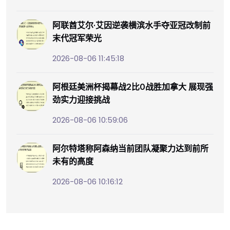
阿联酋艾尔·艾因逆袭横滨水手夺亚冠改制前
末代冠军荣光
2026-08-06 11:45:18
阿根廷美洲杯揭幕战2比0战胜加拿大 展现强
劲实力迎接挑战
2026-08-06 10:59:06
阿尔特塔称阿森纳当前团队凝聚力达到前所
未有的高度
2026-08-06 10:16:12