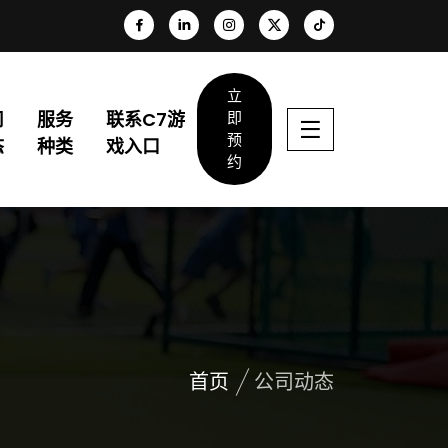
立
司
服务
联系C7游
即
预
态
种类
戏入口
约
首页
公司动态