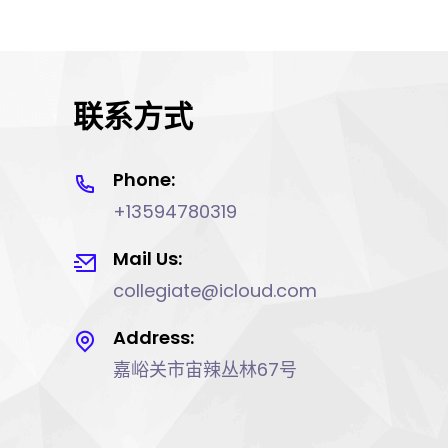
联系方式
Phone:
+13594780319
Mail Us:
collegiate@icloud.com
Address:
嘉峪关市宙辣丛林67号