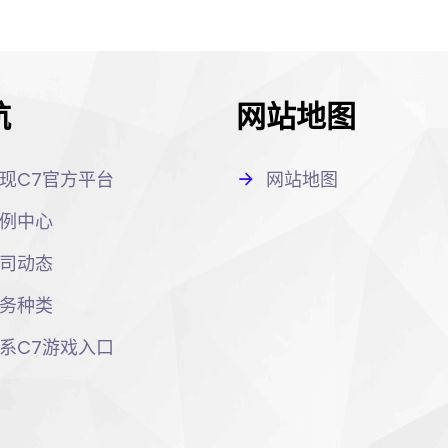
航
网站地图
现C7官方平台
网站地图
例中心
司动态
务种类
系C7游戏入口