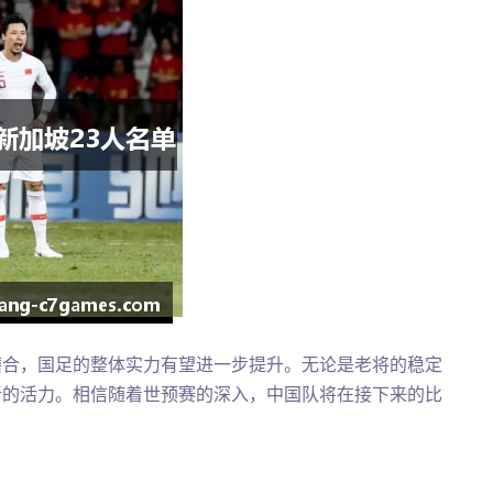
磨合，国足的整体实力有望进一步提升。无论是老将的稳定
新的活力。相信随着世预赛的深入，中国队将在接下来的比