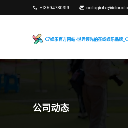
+13594780319
collegiate@icloud
公司动态