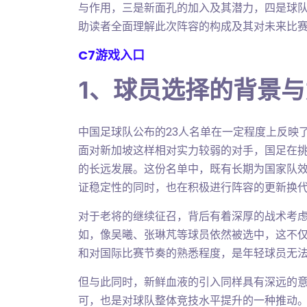
与作用，三是新面孔的加入及其潜力，四是球
助读者全面理解此次阵容的构成及其对未来比
C7游戏入口
1、球员选择的背景
中国足球队公布的23人名单在一定程度上反映
面对新加坡这样相对实力较弱的对手，国足在
的长远发展。这份名单中，既有长期为国家队
证稳定性的同时，也在积极进行阵容的更新换
对于老将的继续征召，背后有着深厚的战术考
如，像吴曦、张琳芃等球员依然被选中，这不
和对国际比赛节奏的熟悉程度，是年轻球员无
但与此同时，新鲜血液的引入同样具有深远的
可，也是对球队整体竞技水平提升的一种推动