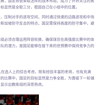
比赛，国足将会采取怎样的战术布局，成为了外界关注的焦
目标显然是全取三分，稳固自己在小组中的位置。
法，压制对手的进攻空间，同时通过快速的边路进攻和中场
对新加坡防守反击的特点，国足需保持高度的防守集中，避
练组必须合理运用阵容轮换，确保球员在高强度比赛中的体
全队的潜力，是国足能够在接下来的世预赛中保持竞争力的
队在选人上的综合考虑，既有经验丰富的老将，也有充满
坡的比赛中，国足的目标显然是力争全胜，为晋级下一轮铺
，显示出教练组的深思熟虑。