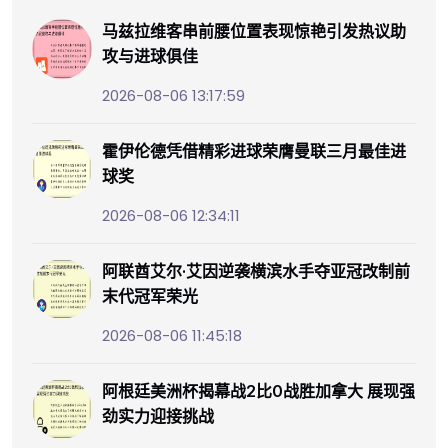
马兹拉维客串前腰位置表现惊艳引发热议助
攻与进球俱佳
2026-08-06 13:17:59
霍伊伦德凭借精彩进球荣膺曼联三月最佳进
球奖
2026-08-06 12:34:11
阿联酋艾尔·艾因逆袭横滨水手夺亚冠改制前
末代冠军荣光
2026-08-06 11:45:18
阿根廷美洲杯揭幕战2比0战胜加拿大 展现强
劲实力迎接挑战