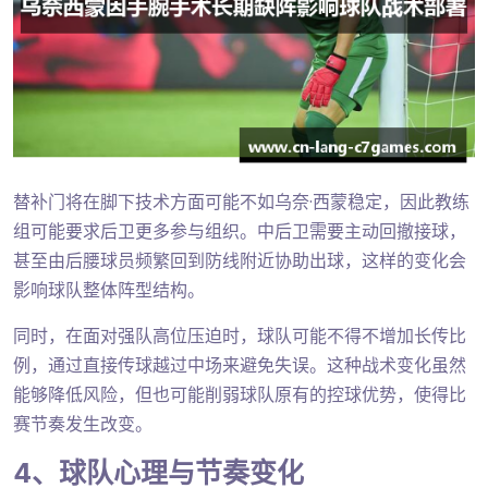
替补门将在脚下技术方面可能不如乌奈·西蒙稳定，因此教练
组可能要求后卫更多参与组织。中后卫需要主动回撤接球，
甚至由后腰球员频繁回到防线附近协助出球，这样的变化会
影响球队整体阵型结构。
同时，在面对强队高位压迫时，球队可能不得不增加长传比
例，通过直接传球越过中场来避免失误。这种战术变化虽然
能够降低风险，但也可能削弱球队原有的控球优势，使得比
赛节奏发生改变。
4、球队心理与节奏变化