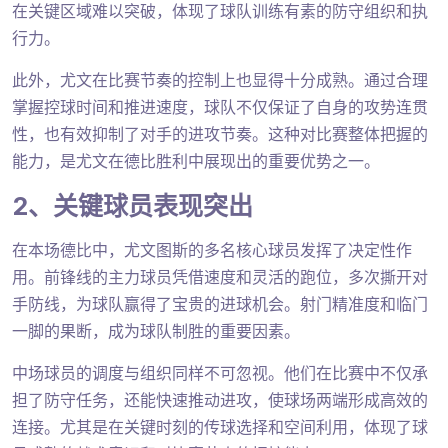
在关键区域难以突破，体现了球队训练有素的防守组织和执
行力。
此外，尤文在比赛节奏的控制上也显得十分成熟。通过合理
掌握控球时间和推进速度，球队不仅保证了自身的攻势连贯
性，也有效抑制了对手的进攻节奏。这种对比赛整体把握的
能力，是尤文在德比胜利中展现出的重要优势之一。
2、关键球员表现突出
在本场德比中，尤文图斯的多名核心球员发挥了决定性作
用。前锋线的主力球员凭借速度和灵活的跑位，多次撕开对
手防线，为球队赢得了宝贵的进球机会。射门精准度和临门
一脚的果断，成为球队制胜的重要因素。
中场球员的调度与组织同样不可忽视。他们在比赛中不仅承
担了防守任务，还能快速推动进攻，使球场两端形成高效的
连接。尤其是在关键时刻的传球选择和空间利用，体现了球