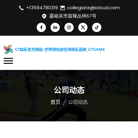
+13594780319
collegiate@icloud.com
嘉峪关市宙辣丛林67号
公司动态
首页
公司动态