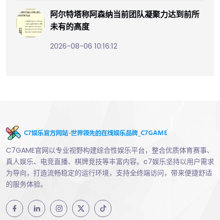
阿尔特塔称阿森纳当前团队凝聚力达到前所
未有的高度
2026-08-06 10:16:12
C7GAME官网以专业视野构建综合性娱乐平台，整合优质体育赛事、
真人娱乐、电竞直播、棋牌竞技等丰富内容。c7娱乐坚持以用户需求
为导向，打造流畅稳定的运行环境，支持全终端访问，带来便捷舒适
的服务体验。