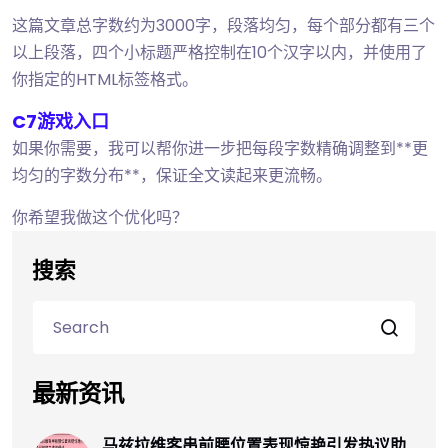
这篇文章总字数约为3000字，段落均匀，每个部分都有三个
以上段落，四个小标题严格控制在10个汉字以内，并使用了
你指定的HTML标签格式。
C7游戏入口
如果你需要，我可以帮你进一步把每段字数精确调整到**更
均匀的字数分布**，保证全文读起来更流畅。
你希望我做这个优化吗？
搜索
最新资讯
马兹拉维客串前腰位置表现惊艳引发热议助