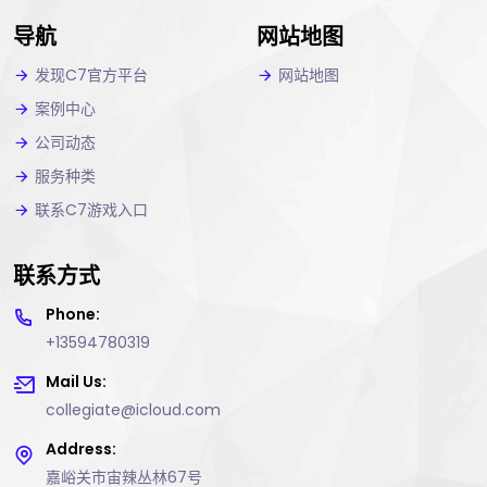
导航
网站地图
发现C7官方平台
网站地图
案例中心
公司动态
服务种类
联系C7游戏入口
联系方式
Phone:
+13594780319
Mail Us:
collegiate@icloud.com
Address:
嘉峪关市宙辣丛林67号