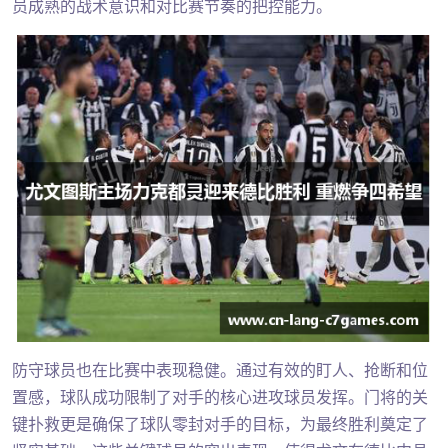
员成熟的战术意识和对比赛节奏的把控能力。
防守球员也在比赛中表现稳健。通过有效的盯人、抢断和位
置感，球队成功限制了对手的核心进攻球员发挥。门将的关
键扑救更是确保了球队零封对手的目标，为最终胜利奠定了