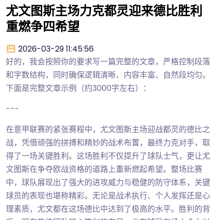
尤文图斯主场力克都灵迎来德比胜利
重燃争四希望
2026-03-29 11:45:56
好的，我会按照你的要求写一篇完整的文章，严格控制段落
和字数结构，同时确保逻辑清晰、内容丰富、自然段均匀。
下面是完整文章示例（约3000字左右）：
---
在意甲联赛的紧张赛程中，尤文图斯主场迎战都灵的德比之
战，凭借顽强的拼搏和精妙的战术布置，最终力克对手，取
得了一场关键胜利。这场胜利不仅提升了球队士气，更让尤
文图斯在争夺欧战资格的道路上重新燃起希望。整场比赛
中，球队展现出了强大的进攻威力与稳健的防守体系，关键
球员的表现也堪称精彩。无论是战术执行、个人发挥还是心
理素质，尤文都在这场德比中达到了极高的水平。胜利的背