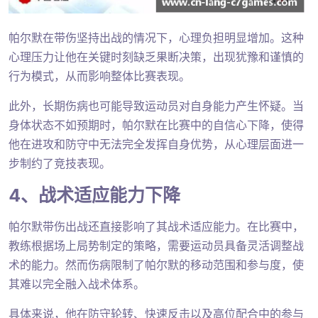
帕尔默在带伤坚持出战的情况下，心理负担明显增加。这种
心理压力让他在关键时刻缺乏果断决策，出现犹豫和谨慎的
行为模式，从而影响整体比赛表现。
此外，长期伤病也可能导致运动员对自身能力产生怀疑。当
身体状态不如预期时，帕尔默在比赛中的自信心下降，使得
他在进攻和防守中无法完全发挥自身优势，从心理层面进一
步制约了竞技表现。
4、战术适应能力下降
帕尔默带伤出战还直接影响了其战术适应能力。在比赛中，
教练根据场上局势制定的策略，需要运动员具备灵活调整战
术的能力。然而伤病限制了帕尔默的移动范围和参与度，使
其难以完全融入战术体系。
具体来说，他在防守轮转、快速反击以及高位配合中的参与