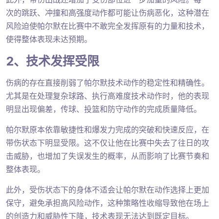
次的跳跃、冲撞和高强度动作都可能让伤病恶化，这种潜在
风险迫使帕尔默在比赛中不敢完全发挥原有的力量和技术，
使得整体表现未达预期。
2、技术发挥受限
伤病的存在直接削弱了帕尔默技术动作的稳定性和精确性。
尤其是在处理复杂球路、执行高难度技术动作时，他的表现
明显出现偏差，传球、投篮和防守动作的完成质量降低。
帕尔默原本依靠敏捷性和爆发力完成的突破和快速反应，在
带伤状态下明显受限。这不仅让他在比赛中失去了往日的攻
击威胁，也增加了失误发生的概率，从而影响了比赛节奏和
整体表现。
此外，受伤状态下的身体不适会让帕尔默在动作选择上更加
保守，避免承担高风险动作，这种策略性收缩导致他在场上
的创造力和威胁性下降，技术表现无法达到既定目标。