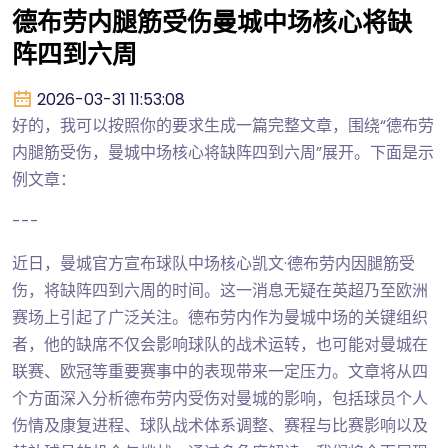
德布劳内腿筋受伤曼城中场核心将缺
阵四到六周
2026-03-31 11:53:08
好的，我可以按照你的要求生成一篇完整文章，围绕“德布劳
内腿筋受伤，曼城中场核心将缺阵四到六周”展开。下面是示
例文章：
---
近日，曼城官方宣布球队中场核心凯文·德布劳内因腿筋受
伤，将缺阵四到六周的时间。这一消息无疑在英超乃至欧洲
赛场上引起了广泛关注。德布劳内作为曼城中场的关键组织
者，他的缺席不仅会影响球队的战术运转，也可能对曼城在
联赛、欧冠等重要赛事中的表现带来一定压力。文章将从四
个方面深入分析德布劳内受伤对曼城的影响，包括球员个人
伤情及康复进程、球队战术体系调整、赛程与比赛影响以及