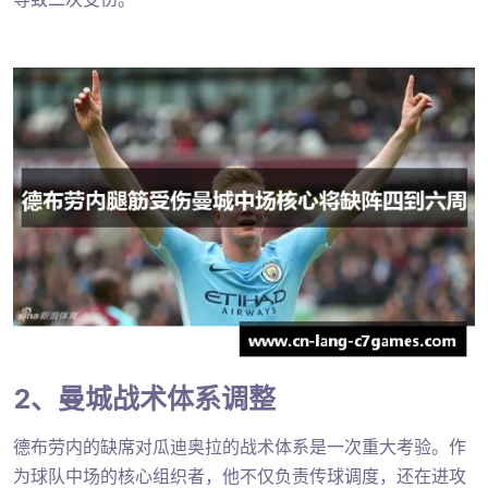
2、曼城战术体系调整
德布劳内的缺席对瓜迪奥拉的战术体系是一次重大考验。作
为球队中场的核心组织者，他不仅负责传球调度，还在进攻