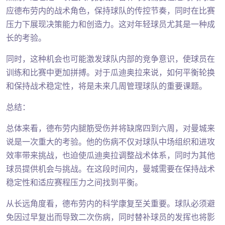
应德布劳内的战术角色，保持球队的传控节奏，同时在比赛
压力下展现决策能力和创造力。这对年轻球员尤其是一种成
长的考验。
同时，这种机会也可能激发球队内部的竞争意识，使球员在
训练和比赛中更加拼搏。对于瓜迪奥拉来说，如何平衡轮换
和保持战术稳定性，将是未来几周管理球队的重要课题。
总结：
总体来看，德布劳内腿筋受伤并将缺席四到六周，对曼城来
说是一次重大的考验。他的伤病不仅对球队中场组织和进攻
效率带来挑战，也迫使瓜迪奥拉调整战术体系，同时为其他
球员提供机会与挑战。在这段时间内，曼城需要在保持战术
稳定性和适应赛程压力之间找到平衡。
从长远角度看，德布劳内的科学康复至关重要。球队必须避
免因过早复出而导致二次伤病，同时替补球员的发挥也将影