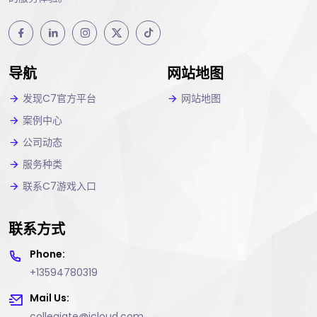
导航
网站地图
发现C7官方平台
网站地图
案例中心
公司动态
服务种类
联系C7游戏入口
联系方式
Phone:
+13594780319
Mail Us:
collegiate@icloud.com