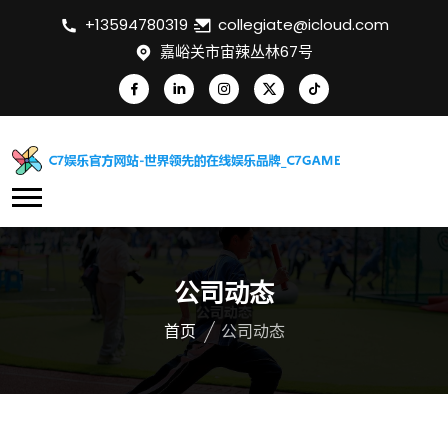
+13594780319
collegiate@icloud.com
嘉峪关市宙辣丛林67号
公司动态
首页
公司动态