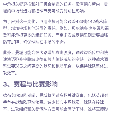
中承担关键穿插和射门机会制造的任务。没有德布劳内，曼
城的中场创造力和控球节奏可能受到明显影响。
为了应对这一变化，瓜迪奥拉可能会调整433或442战术阵
型，增加中场其他球员的责任。例如，贝尔纳多·席尔瓦和福
登可能承担更多的组织任务，而京多安或罗德里则需要加强
防守屏障，确保球队在中场的平衡。
此外，曼城可能会在边路增加攻击强度，通过边路传中和快
速渗透弥补中路缺少德布劳内传球威胁的空缺。这种战术调
整需要球员之间更高的默契和跑动配合，以保持球队整体进
攻效率。
3、赛程与比赛影响
德布劳内缺阵期间，曼城将面对多场关键赛事，包括英超对
手争夺战和欧冠淘汰赛。缺少核心中场球员，球队在控球
率、进攻组织和关键传球方面可能会有所下降，这将直接影