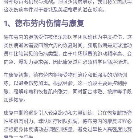
替补球员的机会与挑战。通过多角度解读，我们将全面展现
这次伤病事件对于曼城及英超格局的潜在影响。
1、德布劳内伤情与康复
德布劳内的腿筋受伤被俱乐部医学团队确诊为中度拉伤，这
类伤病通常需要四到六周的恢复时间。腿筋伤病是足球运动
员中比较常见的伤病类型，由于中场球员的跑动频率高、变
向急、爆发力要求强，因此康复过程必须科学且循序渐进。
在康复初期，德布劳内将接受物理治疗和低强度的功能训
练，以避免伤势加重。根据经验，这一阶段主要是控制肿
胀、缓解疼痛和恢复肌肉张力，同时配合冰敷、按摩等手段
加速恢复。
康复中期将逐步引入轻度跑动和力量训练，旨在恢复腿筋弹
性和肌肉耐力。球队医疗团队强调，德布劳内的康复过程必
须根据身体反馈动态调整训练量，避免过早投入高强度比赛
导致二次受伤。