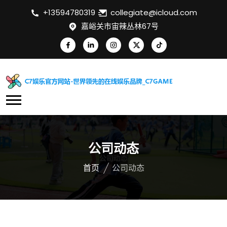
+13594780319
collegiate@icloud.com
嘉峪关市宙辣丛林67号
公司动态
首页
公司动态