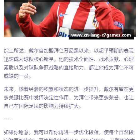
综上所述，戴尔自加盟拜仁慕尼黑以来，以超乎预期的表现
迅速成为球队核心新星。他的技术全面性、战术贡献、心理
素质以及对球队争冠战略的直接助力，都让他成为拜仁不可
或缺的一员。
未来，随着经验的积累和状态的进一步提升，戴尔有望在更
多关键比赛中发挥决定性作用，为拜仁带来更多荣誉，也让
自己在国际足坛的影响力持续扩大。
---
如果你愿意，我可以帮你再进一步优化段落，使每个自然段