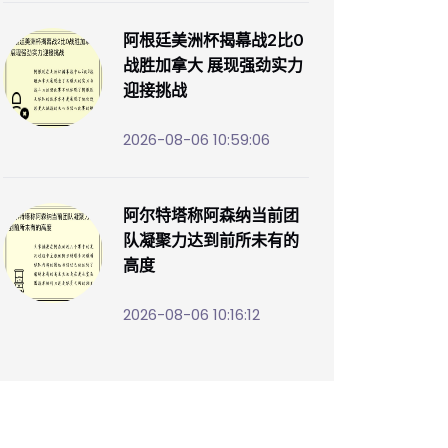
阿根廷美洲杯揭幕战2比0
战胜加拿大 展现强劲实力
迎接挑战
2026-08-06 10:59:06
阿尔特塔称阿森纳当前团
队凝聚力达到前所未有的
高度
2026-08-06 10:16:12