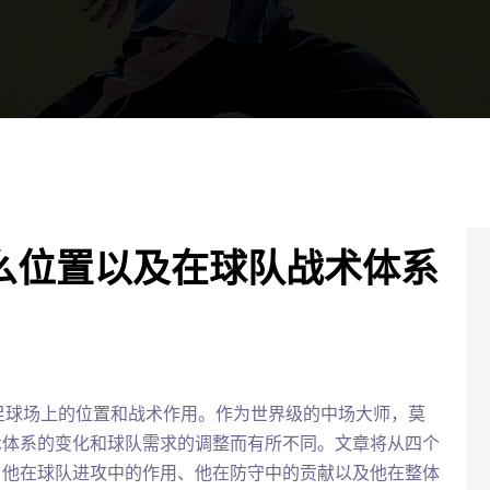
么位置以及在球队战术体系
足球场上的位置和战术作用。作为世界级的中场大师，莫
术体系的变化和球队需求的调整而有所不同。文章将从四个
、他在球队进攻中的作用、他在防守中的贡献以及他在整体