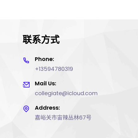
联系方式
Phone:
+13594780319
Mail Us:
collegiate@icloud.com
Address:
嘉峪关市宙辣丛林67号