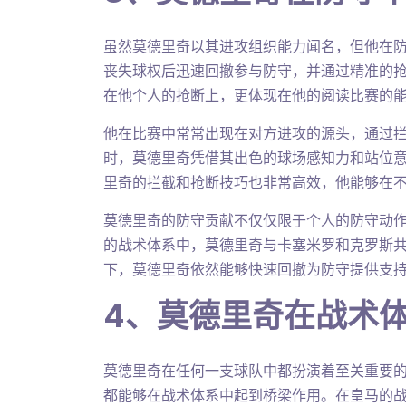
虽然莫德里奇以其进攻组织能力闻名，但他在
丧失球权后迅速回撤参与防守，并通过精准的
在他个人的抢断上，更体现在他的阅读比赛的
他在比赛中常常出现在对方进攻的源头，通过
时，莫德里奇凭借其出色的球场感知力和站位
里奇的拦截和抢断技巧也非常高效，他能够在
莫德里奇的防守贡献不仅仅限于个人的防守动
的战术体系中，莫德里奇与卡塞米罗和克罗斯
下，莫德里奇依然能够快速回撤为防守提供支
4、莫德里奇在战术
莫德里奇在任何一支球队中都扮演着至关重要
都能够在战术体系中起到桥梁作用。在皇马的