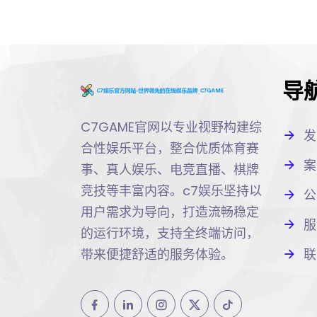
导
C7GAME官网以专业视野构建综
发
合性娱乐平台，整合优质体育赛
案
事、真人娱乐、电竞直播、棋牌
竞技等丰富内容。c7娱乐坚持以
公
用户需求为导向，打造流畅稳定
服
的运行环境，支持全终端访问，
带来便捷舒适的服务体验。
联