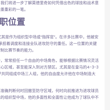
，我们将进一步了解莫德里奇如何凭借出色的球技和战术意
浓墨重彩的一笔。
司职位置
尤其是作为组织型中场或“指挥官”。在许多比赛中，他被安
，承担着调度和连接全队进攻防守的重任。这一位置的关键
控制比赛节奏的能力。
中，常常担任一个自由的中场角色，能够根据比赛情况灵活
心区域，甚至能深入到对方禁区。尤其是在皇马的4-3-3
罗共同组成中场三人组，他的自由度允许他在中场制造大
够准确判断何时回撤至防守区域，何时向前推进为进攻球员
统的组织型中场，他的多面性和全面性让他成为了球队中不