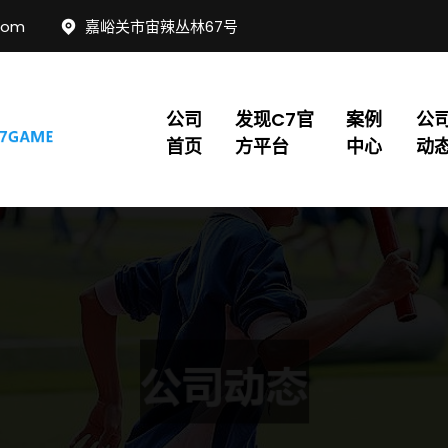
.com
嘉峪关市宙辣丛林67号
公司
发现C7官
案例
公
首页
方平台
中心
动