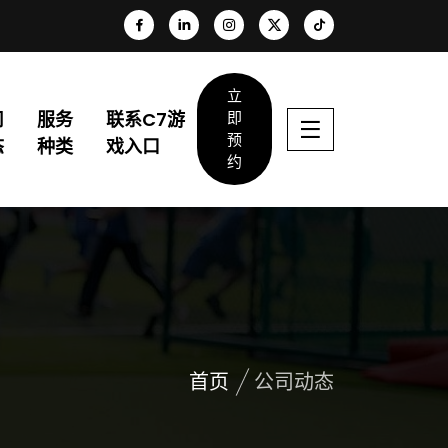
立
司
服务
联系C7游
即
预
态
种类
戏入口
约
首页
公司动态