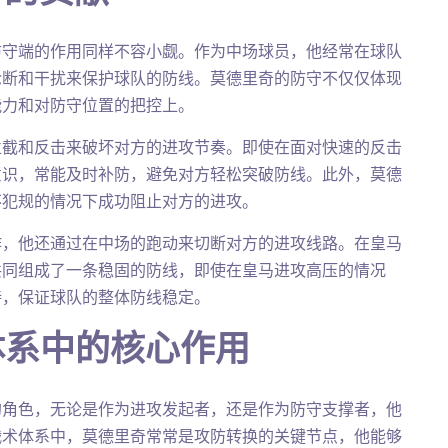
防守端的作用同样不容小觑。作为中场球员，他经常在球队
抢断和干扰来保护球队的防线。莫德里奇的防守不仅仅体现
能力和对防守位置的把控上。
拦截和反击来破坏对方的进攻节奏。即使在面对快速的反击
意识，常能及时补防，避免对方轻松突破防线。此外，莫德
不犯规的情况下成功阻止对方的进攻。
作，他还通过在中场的跑动来切断对方的进攻线路。在皇马
共同组成了一条稳固的防线，即使在皇马进攻高压的情况
持，保证球队的整体防线稳定。
体系中的核心作用
的角色，无论是作为进攻发起者，还是作为防守支撑者，他
战术体系中，莫德里奇常常是攻防转换的关键节点，他能够