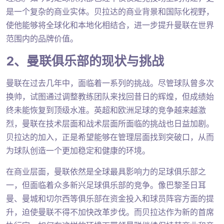
是一个复杂的商业实体。贝拉达的商业背景和国际化视野，
使他能够将全球化和本地化相结合，进一步提升曼联在世界
范围内的品牌价值。
2、曼联俱乐部的现状与挑战
曼联在过去几年中，面临着一系列的挑战。尽管球队曾多次
换帅，试图通过调整教练团队来找回昔日的辉煌，但成绩始
终未能恢复到顶级水准。英超和欧洲足球的竞争越来越激
烈，曼联在技术层面和战术层面所面临的挑战也日益加剧。
贝拉达的加入，正是希望能够在管理层面找到突破口，从而
为球队创造一个更加稳定和健康的环境。
在商业层面，曼联依然是全球最具影响力的足球俱乐部之
一，但面临着众多新兴足球俱乐部的竞争。像巴黎圣日耳
曼、曼城和切尔西等俱乐部在资金投入和球员阵容方面的提
升，迫使曼联不得不加快改革步伐。而贝拉达作为新的首席