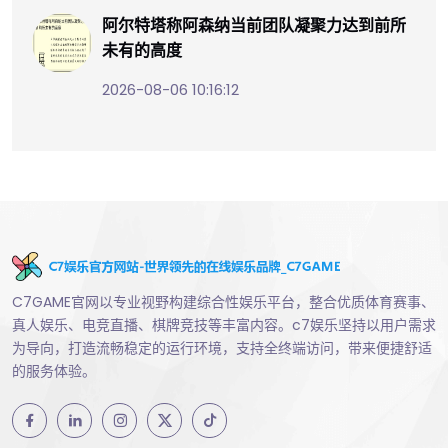
阿尔特塔称阿森纳当前团队凝聚力达到前所
未有的高度
2026-08-06 10:16:12
C7GAME官网以专业视野构建综合性娱乐平台，整合优质体育赛事、
真人娱乐、电竞直播、棋牌竞技等丰富内容。c7娱乐坚持以用户需求
为导向，打造流畅稳定的运行环境，支持全终端访问，带来便捷舒适
的服务体验。