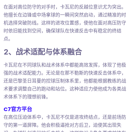
在面对高位防守的对手时，卡瓦尼的反越位意识尤为突出。
他擅长在边锋或中场拿球的一瞬间突然启动，通过精准的时
机选择突破防线。这样的进攻位置感，使他在面对高压防守
时依旧能找到空间，确保球队在快速反击中有稳定的终结
点。
2、战术适配与体系融合
卡瓦尼在不同球队和战术体系中都能高效发挥，体现了他极
强的战术适配能力。无论是在那不勒斯的快速反击体系中，
还是巴黎圣日耳曼的控球压制体系里，他都能根据教练的战
术要求调整自己的跑动和站位。这种适应力使他成为各类战
术体系下的理想前锋。
C7官方平台
在高位压迫体系中，卡瓦尼不仅是进攻终结点，还是前场防
守的第一道屏障。他会积极逼抢对方后卫，迫使其出现失