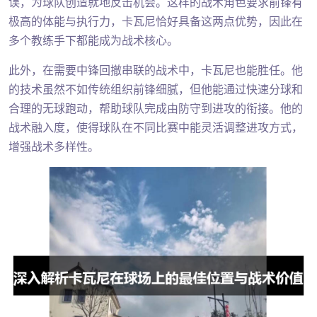
误，为球队创造就地反击机会。这样的战术角色要求前锋有
极高的体能与执行力，卡瓦尼恰好具备这两点优势，因此在
多个教练手下都能成为战术核心。
此外，在需要中锋回撤串联的战术中，卡瓦尼也能胜任。他
的技术虽然不如传统组织前锋细腻，但他能通过快速分球和
合理的无球跑动，帮助球队完成由防守到进攻的衔接。他的
战术融入度，使得球队在不同比赛中能灵活调整进攻方式，
增强战术多样性。