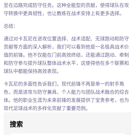
至在边路完成防守任务。这种全能型的贡献，使得球队在攻
守转换中更具韧性，也让教练在战术安排上有更多选择。
总结：
通过对卡瓦尼在进攻位置选择、战术适配、无球跑动和防守
贡献等方面的深入解析，我们可以看到他是一名极具战术价
值的前锋。他不仅能在门前高效终结，还能通过跑动、牵制
和防守参与提升球队整体战术水平，这使得他在多个联赛和
球队中都能保持高效表现。
卡瓦尼的多面性告诉我们，现代前锋不再是单一的射手角
色，而是进攻与防守兼具、个人能力与团队战术融合的综合
体。他的职业生涯为未来前锋的发展提供了宝贵参考，也为
现代足球战术的多样化贡献了重要范例。
搜索