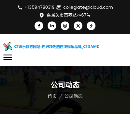
+13594780319
collegiate@icloud.com
嘉峪关市宙辣丛林67号
公司动态
首页
公司动态