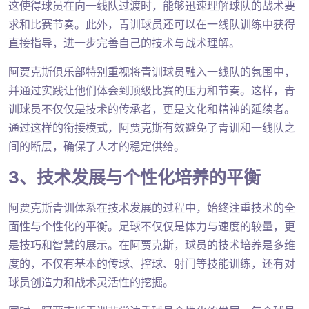
这使得球员在向一线队过渡时，能够迅速理解球队的战术要
求和比赛节奏。此外，青训球员还可以在一线队训练中获得
直接指导，进一步完善自己的技术与战术理解。
阿贾克斯俱乐部特别重视将青训球员融入一线队的氛围中，
并通过实践让他们体会到顶级比赛的压力和节奏。这样，青
训球员不仅仅是技术的传承者，更是文化和精神的延续者。
通过这样的衔接模式，阿贾克斯有效避免了青训和一线队之
间的断层，确保了人才的稳定供给。
3、技术发展与个性化培养的平衡
阿贾克斯青训体系在技术发展的过程中，始终注重技术的全
面性与个性化的平衡。足球不仅仅是体力与速度的较量，更
是技巧和智慧的展示。在阿贾克斯，球员的技术培养是多维
度的，不仅有基本的传球、控球、射门等技能训练，还有对
球员创造力和战术灵活性的挖掘。