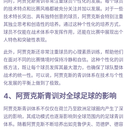
同时，阿贾克斯青训非常注重球员个性化的发展。每个球员
的技术特点和比赛风格都被充分关注并加以发展。对于一些
技术特长突出、具有独特创意的球员，阿贾克斯会特别注重
其独立思考和创造性的培养。通过这种个性化的培养方式，
球员不仅能在战术体系中发挥作用，还能在比赛中展现出个
人特色和突破性表现。
此外，阿贾克斯还非常注重球员的心理素质训练，帮助他们
在面对不同的比赛情境时保持冷静和自信。这种个性化的训
练方法，既让每个球员发挥其最大潜力，也确保了球队整体
战术的统一性。可以说，阿贾克斯的青训体系在技术与个性
化发展的平衡上做到了极致。
4、阿贾克斯青训对全球足球的影响
阿贾克斯青训体系不仅仅在荷兰乃至欧洲足球圈内产生了深
远的影响，其成功模式也逐渐影响到全球范围内的足球青训
体系。随着阿贾克斯不断培养出如克鲁伊夫、范德萨、德容