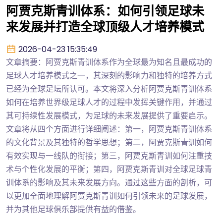
阿贾克斯青训体系：如何引领足球未
来发展并打造全球顶级人才培养模式
2026-04-23 15:35:49
文章摘要：阿贾克斯青训体系作为全球最为知名且最成功的
足球人才培养模式之一，其深刻的影响力和独特的培养方式
已经为全球足坛所认可。本文将深入分析阿贾克斯青训体系
如何在培养世界级足球人才的过程中发挥关键作用，并通过
其可持续性发展模式，为足球的未来发展提供了重要启示。
文章将从四个方面进行详细阐述：第一，阿贾克斯青训体系
的文化背景及其独特的哲学思想；第二，阿贾克斯青训如何
有效实现与一线队的衔接；第三，阿贾克斯青训如何注重技
术与个性化发展的平衡；第四，阿贾克斯青训对全球足球青
训体系的影响及其未来发展方向。通过这些方面的剖析，可
以更加全面地理解阿贾克斯青训如何引领未来的足球发展，
并为其他足球俱乐部提供有益的借鉴。