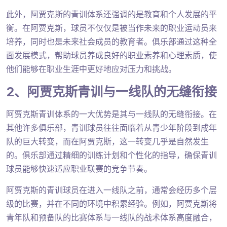
此外，阿贾克斯的青训体系还强调的是教育和个人发展的平
衡。在阿贾克斯，球员不仅仅是被当作未来的职业运动员来
培养，同时也是未来社会成员的教育者。俱乐部通过这种全
面发展模式，帮助球员养成良好的职业素养和心理素质，使
他们能够在职业生涯中更好地应对压力和挑战。
2、阿贾克斯青训与一线队的无缝衔接
阿贾克斯青训体系的一大优势是其与一线队的无缝衔接。在
其他许多俱乐部，青训球员往往面临着从青少年阶段到成年
队的巨大转变，而在阿贾克斯，这一转变几乎是自然发生
的。俱乐部通过精细的训练计划和个性化的指导，确保青训
球员能够快速适应职业联赛的竞争节奏。
阿贾克斯的青训球员在进入一线队之前，通常会经历多个层
级的比赛，并在不同的环境中积累经验。例如，阿贾克斯将
青年队和预备队的比赛体系与一线队的战术体系高度融合，