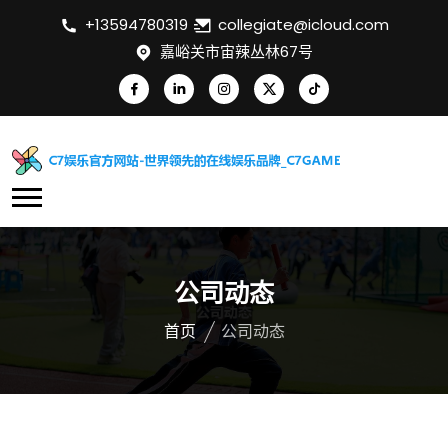
+13594780319
collegiate@icloud.com
嘉峪关市宙辣丛林67号
公司动态
首页
公司动态