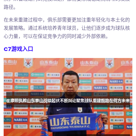
路径。
在未来重建过程中，俱乐部需要更加注重年轻化与本土化的
发展策略。通过系统培养青年球员，让他们逐步成为球队核
心力量，可以在保证竞争力的同时减少外部依赖。
C7游戏入口