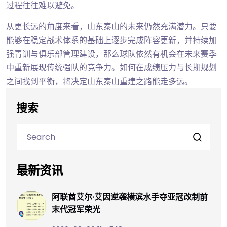
过程往往难以避免。
从更长远的角度来看，山东泰山的未来仍然充满潜力。只要
能够在稳定战术体系的基础上逐步完成阵容更新，并持续加
强青训与俱乐部管理建设，那么球队依然有机会在未来赛季
中重新展现传统强队的竞争力。如何在成绩压力与长期规划
之间找到平衡，将决定山东泰山重建之路能走多远。
搜索
最新资讯
阿联酋艾尔·艾因逆袭横滨水手夺亚冠改制前
末代冠军荣光