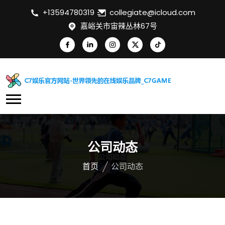
+13594780319
collegiate@icloud.com
嘉峪关市宙辣丛林67号
公司动态
首页
公司动态