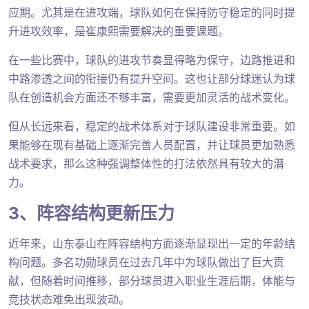
应期。尤其是在进攻端，球队如何在保持防守稳定的同时提
升进攻效率，是崔康熙需要解决的重要课题。
在一些比赛中，球队的进攻节奏显得略为保守，边路推进和
中路渗透之间的衔接仍有提升空间。这也让部分球迷认为球
队在创造机会方面还不够丰富，需要更加灵活的战术变化。
但从长远来看，稳定的战术体系对于球队建设非常重要。如
果能够在现有基础上逐渐完善人员配置，并让球员更加熟悉
战术要求，那么这种强调整体性的打法依然具有较大的潜
力。
3、阵容结构更新压力
近年来，山东泰山在阵容结构方面逐渐显现出一定的年龄结
构问题。多名功勋球员在过去几年中为球队做出了巨大贡
献，但随着时间推移，部分球员进入职业生涯后期，体能与
竞技状态难免出现波动。