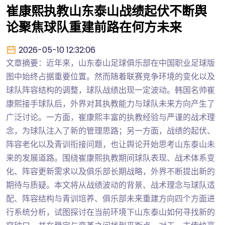
崔康熙执教山东泰山战绩起伏不断舆
论聚焦球队重建前路在何方未来
2026-05-10 12:32:06
文章摘要：近年来，山东泰山足球俱乐部在中国职业足球版
图中始终占据重要位置。然而随着联赛竞争环境的变化以及
球队阵容结构的调整，球队战绩出现一定波动。韩国名帅崔
康熙接手球队后，外界对其执教能力与球队未来方向产生了
广泛讨论。一方面，崔康熙丰富的执教经验与严谨的战术理
念，为球队注入了新的管理思路；另一方面，战绩的起伏、
阵容老化以及青训衔接问题，也让舆论开始思考山东泰山未
来的发展道路。围绕崔康熙执教期间球队表现、战术体系变
化、阵容更新需求以及俱乐部长期战略，外界不断提出新的
期待与质疑。本文将从战绩波动的背景、战术理念与球队适
配、阵容结构与青训培养、俱乐部未来重建方向四个方面进
行系统分析，试图探讨在当前环境下山东泰山如何寻找新的