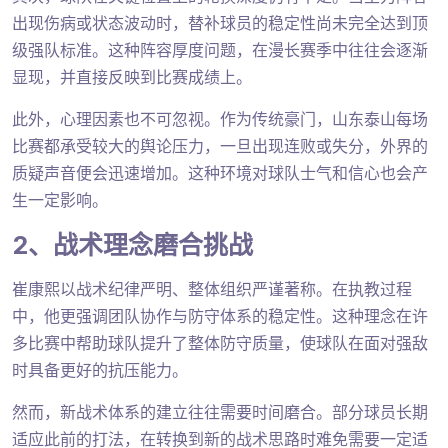
出现伤病或状态波动时，替补球员的稳定性尚未完全达到顶
级强队标准。这种阵容厚度问题，在漫长赛季中往往会逐渐
显现，并直接反映到比赛成绩上。
此外，心理因素也不可忽视。作为传统豪门，山东泰山每场
比赛都承受较大的舆论压力，一旦出现连败或失分，外界的
质疑声音便会迅速增加。这种环境对球队士气和信心也会产
生一定影响。
2、战术理念磨合挑战
崔康熙以战术纪律严明、整体组织严谨著称。在执教过程
中，他更强调团队协作与防守体系的稳定性。这种理念在许
多比赛中帮助球队提升了整体防守质量，使球队在面对强敌
时具备更好的抗压能力。
然而，新战术体系的建立往往需要时间磨合。部分球员长期
适应此前的打法，在转换到新的战术思路时难免需要一定适