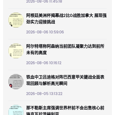
2026-08-06 11:45:18
阿根廷美洲杯揭幕战2比0战胜加拿大 展现强
劲实力迎接挑战
2026-08-06 10:59:06
阿尔特塔称阿森纳当前团队凝聚力达到前所
未有的高度
2026-08-06 10:16:12
铁血中卫吕迪格对阵巴西意甲关键战全面表
现回顾与解析高光瞬间
2026-08-05 13:13:22
那不勒斯主席强调世界杯前不会出售核心前
锋克瓦拉茨赫利亚