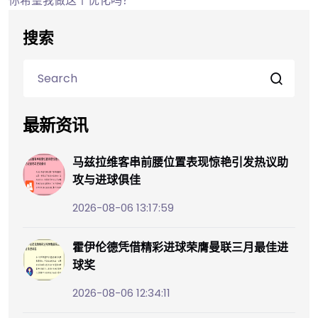
你希望我做这个优化吗？
搜索
最新资讯
马兹拉维客串前腰位置表现惊艳引发热议助
攻与进球俱佳
2026-08-06 13:17:59
霍伊伦德凭借精彩进球荣膺曼联三月最佳进
球奖
2026-08-06 12:34:11