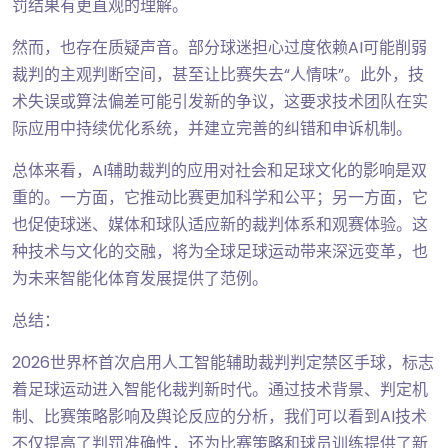
罚结果有更直观的理解。
然而，也存在质疑声音。部分球迷担心过度依赖AI可能削弱
裁判的主观判断空间，甚至让比赛失去“人情味”。此外，技
术失误或算法偏差可能引发新的争议，这要求技术团队在实
际应用中持续优化系统，并建立完善的纠错和申诉机制。
总体来看，AI辅助裁判的应用对社会和足球文化的影响是双
重的。一方面，它推动比赛更加科学和公平；另一方面，它
也促使球迷、媒体和球队适应新的裁判体系和观赛体验。这
种技术与文化的交融，将为全球足球运动带来深远变革，也
为未来智能化体育发展提供了范例。
总结：
2026世界杯首次启用人工智能辅助裁判判定禁区手球，标志
着足球运动进入智能化裁判新时代。通过技术背景、判定机
制、比赛策略影响及舆论反应的分析，我们可以看到AI技术
不仅提高了判罚准确性，还为比赛策略和球员训练提供了新