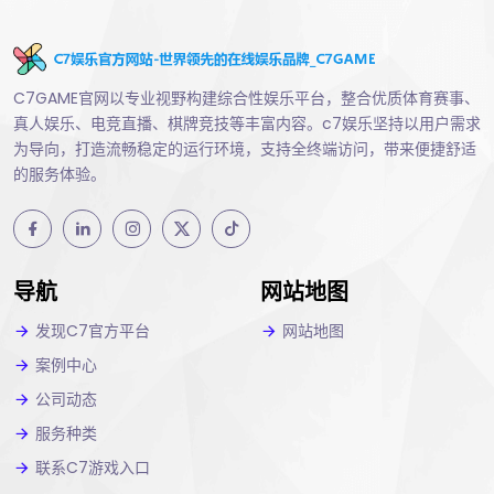
C7GAME官网以专业视野构建综合性娱乐平台，整合优质体育赛事、
真人娱乐、电竞直播、棋牌竞技等丰富内容。c7娱乐坚持以用户需求
为导向，打造流畅稳定的运行环境，支持全终端访问，带来便捷舒适
的服务体验。
导航
网站地图
发现C7官方平台
网站地图
案例中心
公司动态
服务种类
联系C7游戏入口