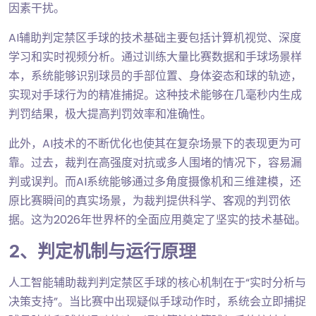
因素干扰。
AI辅助判定禁区手球的技术基础主要包括计算机视觉、深度
学习和实时视频分析。通过训练大量比赛数据和手球场景样
本，系统能够识别球员的手部位置、身体姿态和球的轨迹，
实现对手球行为的精准捕捉。这种技术能够在几毫秒内生成
判罚结果，极大提高判罚效率和准确性。
此外，AI技术的不断优化也使其在复杂场景下的表现更为可
靠。过去，裁判在高强度对抗或多人围堵的情况下，容易漏
判或误判。而AI系统能够通过多角度摄像机和三维建模，还
原比赛瞬间的真实场景，为裁判提供科学、客观的判罚依
据。这为2026年世界杯的全面应用奠定了坚实的技术基础。
2、判定机制与运行原理
人工智能辅助裁判判定禁区手球的核心机制在于“实时分析与
决策支持”。当比赛中出现疑似手球动作时，系统会立即捕捉