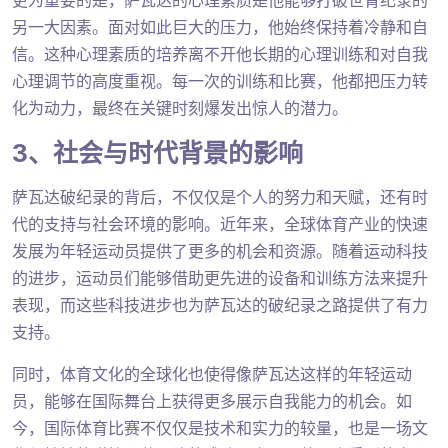
更为重要的是，萨瓦达的心理素质是他能够打破世青纪录的
另一大因素。面对如此巨大的压力，他始终保持着冷静和自
信。这种心理素质的培养离不开他长期的心理训练和对自我
心理调节的高度重视。每一次的训练和比赛，他都把压力转
化为动力，最终在关键时刻爆发出惊人的潜力。
3、社会与时代背景的影响
萨瓦达破纪录的背后，不仅仅是个人的努力和天赋，还有时
代的支持与社会环境的影响。近年来，全球体育产业的快速
发展为年轻运动员提供了更多的机会和资源。随着运动科技
的进步，运动员们能够借助更先进的设备和训练方法来提升
表现，而这些科技进步也为萨瓦达的破纪录之路提供了有力
支持。
同时，体育文化的全球化也使得像萨瓦达这样的年轻运动
员，能够在国际舞台上获得更多展示自我能力的机会。如
今，国际体育比赛不仅仅是技术和实力的较量，也是一场文