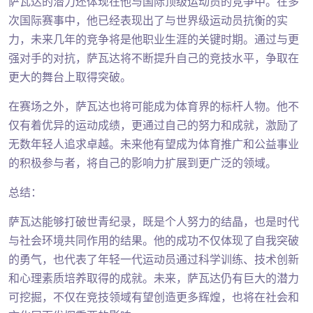
萨瓦达的潜力还体现在他与国际顶级运动员的竞争中。在多
次国际赛事中，他已经表现出了与世界级运动员抗衡的实
力，未来几年的竞争将是他职业生涯的关键时期。通过与更
强对手的对抗，萨瓦达将不断提升自己的竞技水平，争取在
更大的舞台上取得突破。
在赛场之外，萨瓦达也将可能成为体育界的标杆人物。他不
仅有着优异的运动成绩，更通过自己的努力和成就，激励了
无数年轻人追求卓越。未来他有望成为体育推广和公益事业
的积极参与者，将自己的影响力扩展到更广泛的领域。
总结：
萨瓦达能够打破世青纪录，既是个人努力的结晶，也是时代
与社会环境共同作用的结果。他的成功不仅体现了自我突破
的勇气，也代表了年轻一代运动员通过科学训练、技术创新
和心理素质培养取得的成就。未来，萨瓦达仍有巨大的潜力
可挖掘，不仅在竞技领域有望创造更多辉煌，也将在社会和