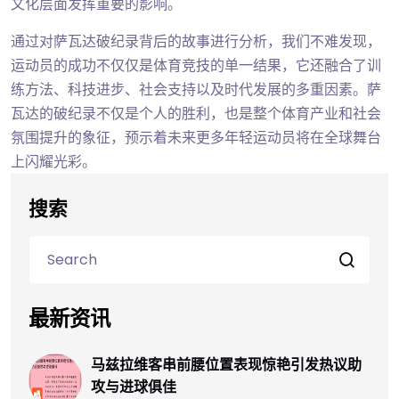
文化层面发挥重要的影响。
通过对萨瓦达破纪录背后的故事进行分析，我们不难发现，
运动员的成功不仅仅是体育竞技的单一结果，它还融合了训
练方法、科技进步、社会支持以及时代发展的多重因素。萨
瓦达的破纪录不仅是个人的胜利，也是整个体育产业和社会
氛围提升的象征，预示着未来更多年轻运动员将在全球舞台
上闪耀光彩。
搜索
最新资讯
马兹拉维客串前腰位置表现惊艳引发热议助
攻与进球俱佳