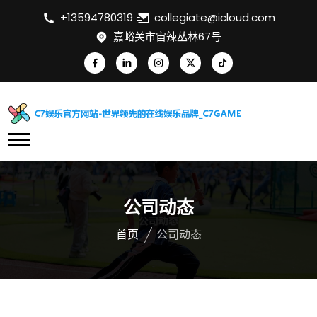
+13594780319
collegiate@icloud.com
嘉峪关市宙辣丛林67号
公司动态
首页
公司动态