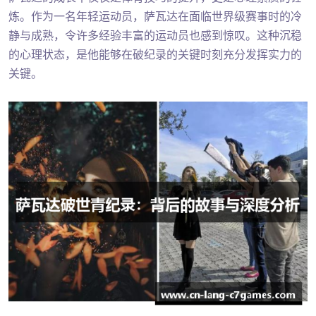
炼。作为一名年轻运动员，萨瓦达在面临世界级赛事时的冷
静与成熟，令许多经验丰富的运动员也感到惊叹。这种沉稳
的心理状态，是他能够在破纪录的关键时刻充分发挥实力的
关键。