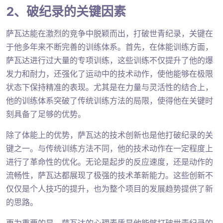
2、破纪录的关键因素
萨瓦达能在激烈的竞争中脱颖而出，打破世青纪录，关键在
于他多年来不断完善的训练体系。首先，在体能训练方面，
萨瓦达进行过大量的专项训练，这些训练不仅提升了他的爆
发力和耐力，还强化了运动中的技术动作，使他能够在极限
状态下保持精准的表现。尤其是在力量与灵活性的结合上，
他的训练体系突破了传统训练方法的局限，使得他在关键时
刻具备了足够的优势。
除了体能上的优势，萨瓦达的技术创新也是他打破纪录的关
键之一。与传统训练方法不同，他的技术动作在一定程度上
进行了革命性的优化。无论是起步的反应速度，还是动作的
流畅性，萨瓦达都展现了极强的技术革新能力。这些创新不
仅仅是个人技巧的提升，也为整个项目的发展趋势提供了新
的思路。