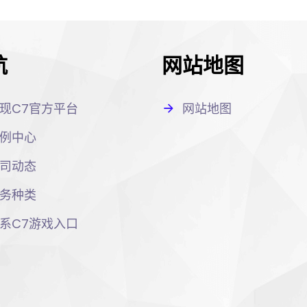
航
网站地图
现C7官方平台
网站地图
例中心
司动态
务种类
系C7游戏入口