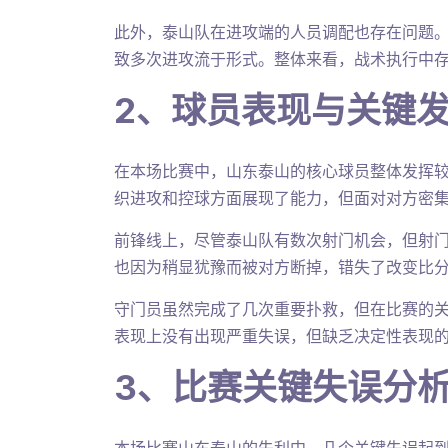
此外，泰山队在进攻端的人员调配也存在问题
致多次进攻流于形式。整体来看，战术执行中
2、球员表现与关键
在本场比赛中，山东泰山的核心球员整体发挥
织进攻和控球方面展现了能力，但面对对方密
前锋线上，尽管泰山队有数次射门机会，但射
也因为稍显犹豫而被对方断掉，错失了改变比
守门员虽然完成了几次重要扑救，但在比赛的
表现上没有出现严重失误，但缺乏决定性表现
3、比赛关键失误分