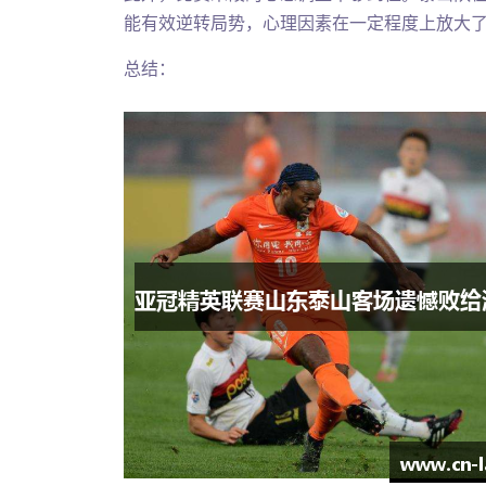
能有效逆转局势，心理因素在一定程度上放大
总结：