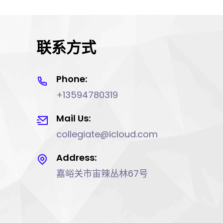
联系方式
Phone:
+13594780319
Mail Us:
collegiate@icloud.com
Address:
嘉峪关市宙辣丛林67号