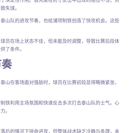
到了决定性作用。首先是在防守反击中出现的站位不当，对
导致失球。
了泰山队的进攻节奏，也给浦项制铁创造了快攻机会。这些
分球员在场上状态不佳，但未能及时调整，导致比赛后段体
提供了条件。
节奏
东泰山在客场面对强敌时，球员在比赛初段显得略微紧张，
项制铁利用主场氛围和快速反击多次打击泰山队的士气。心
行力。
在落后的情况下拼命进攻，但整体战术缺乏冷静与条理，未