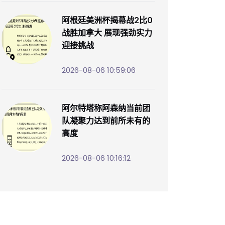
阿根廷美洲杯揭幕战2比0
战胜加拿大 展现强劲实力
迎接挑战
2026-08-06 10:59:06
阿尔特塔称阿森纳当前团
队凝聚力达到前所未有的
高度
2026-08-06 10:16:12