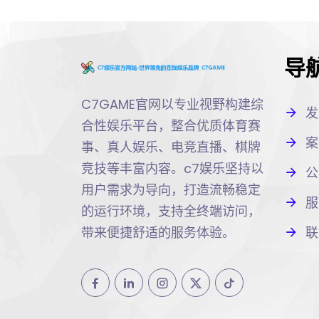
导
C7GAME官网以专业视野构建综
发
合性娱乐平台，整合优质体育赛
案
事、真人娱乐、电竞直播、棋牌
竞技等丰富内容。c7娱乐坚持以
公
用户需求为导向，打造流畅稳定
服
的运行环境，支持全终端访问，
带来便捷舒适的服务体验。
联