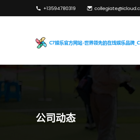
+13594780319
collegiate@icloud
公司动态