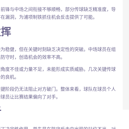
。前锋与中场之间衔接不够顺畅，部分传球缺乏精准度，导
存在漏洞，为浦项制铁抓住机会反击提供了可能。
发挥
较为稳健，但在关键时刻缺乏决定性的突破。中场球员在组
集防守时，创造机会的效率不高。
门角度不佳或力量不足，未能形成实质威胁。几次关键传球
分的良机。
关键阶段仍无法阻止对方破门。整体来看，球队在球员个人
的球员让比赛结果偏向了对手。
析