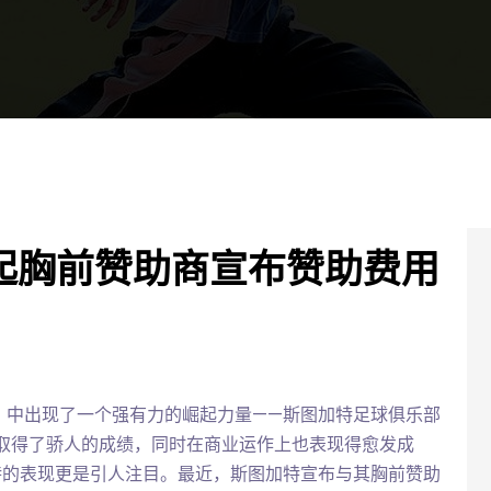
起胸前赞助商宣布赞助费用
ga）中出现了一个强有力的崛起力量——斯图加特足球俱乐部
竞技层面取得了骄人的成绩，同时在商业运作上也表现得愈发成
特的表现更是引人注目。最近，斯图加特宣布与其胸前赞助