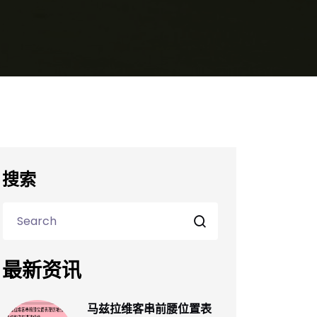
搜索
最新资讯
马兹拉维客串前腰位置表