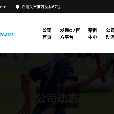
.com
嘉峪关市宙辣丛林67号
公司
发现C7官
案例
公
首页
方平台
中心
动