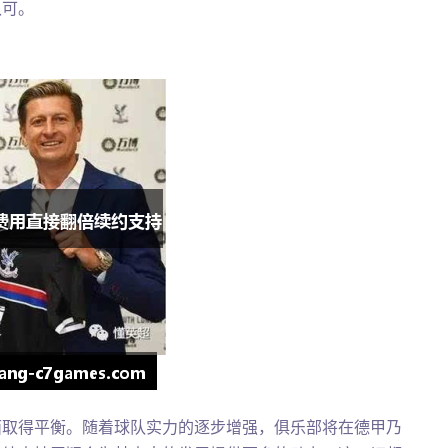
认可。
面取得平衡。随着球队实力的逐步增强，俱乐部将在德甲乃