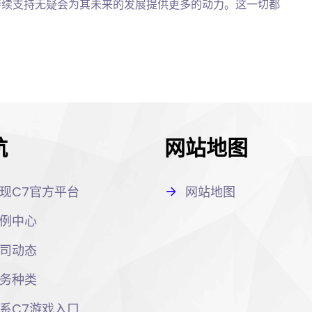
持续支持无疑会为其未来的发展提供更多的动力。这一切都
航
网站地图
现C7官方平台
网站地图
例中心
司动态
务种类
系C7游戏入口