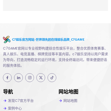
C7GAME官网以专业视野构建综合性娱乐平台，整合优质体育赛事、
真人娱乐、电竞直播、棋牌竞技等丰富内容。c7娱乐坚持以用户需求
为导向，打造流畅稳定的运行环境，支持全终端访问，带来便捷舒适
的服务体验。
导航
网站地图
发现C7官方平台
网站地图
案例中心