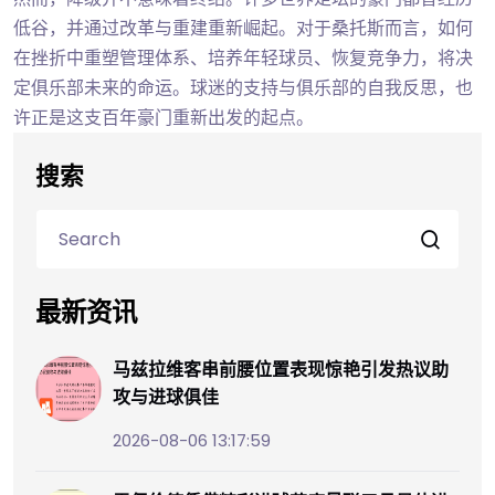
低谷，并通过改革与重建重新崛起。对于桑托斯而言，如何
在挫折中重塑管理体系、培养年轻球员、恢复竞争力，将决
定俱乐部未来的命运。球迷的支持与俱乐部的自我反思，也
许正是这支百年豪门重新出发的起点。
搜索
最新资讯
马兹拉维客串前腰位置表现惊艳引发热议助
攻与进球俱佳
2026-08-06 13:17:59