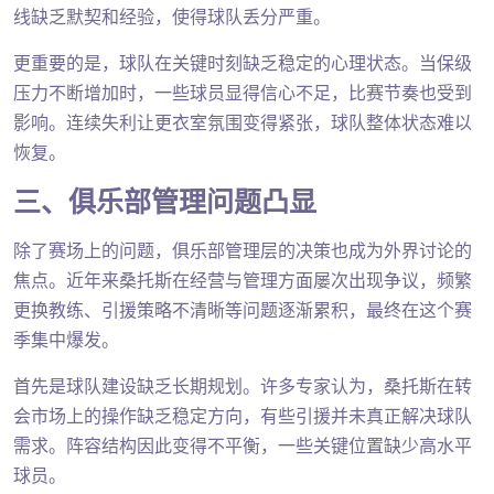
线缺乏默契和经验，使得球队丢分严重。
更重要的是，球队在关键时刻缺乏稳定的心理状态。当保级
压力不断增加时，一些球员显得信心不足，比赛节奏也受到
影响。连续失利让更衣室氛围变得紧张，球队整体状态难以
恢复。
三、俱乐部管理问题凸显
除了赛场上的问题，俱乐部管理层的决策也成为外界讨论的
焦点。近年来桑托斯在经营与管理方面屡次出现争议，频繁
更换教练、引援策略不清晰等问题逐渐累积，最终在这个赛
季集中爆发。
首先是球队建设缺乏长期规划。许多专家认为，桑托斯在转
会市场上的操作缺乏稳定方向，有些引援并未真正解决球队
需求。阵容结构因此变得不平衡，一些关键位置缺少高水平
球员。