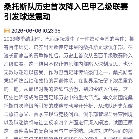
桑托斯队历史首次降入巴甲乙级联赛
引发球迷震动
2026-06-06 10:23:35
2023赛季结束时，巴西足坛发生了一件震动全国的事件：拥
有百年历史、培养出无数传奇球星的桑托斯足球俱乐部，在
漫长而痛苦的赛季挣扎后，历史上首次从巴西甲级联赛降入
乙级联赛。这一结果不仅让俱乐部内部陷入深刻反思，也让
无数球迷难以接受。作为巴西足球传统豪门之一，桑托斯曾
凭借辉煌战绩和独特的青训体系，在世界足坛留下浓墨重彩
的一笔。从巅峰时期的荣耀与骄傲，到如今跌入低谷，这一
历史性降级成为巴西足球历史中的重大节点。本文将围绕桑
托斯首次降级所引发的球迷震动展开分析，从球队历史荣耀
与象征意义、赛季表现与竞技问题、俱乐部管理与经营困境
以及球迷情感与社会反响四个方面进行深入阐述，试图还原
这一事件背后的复杂原因与广泛影响。通过对这些层面的剖