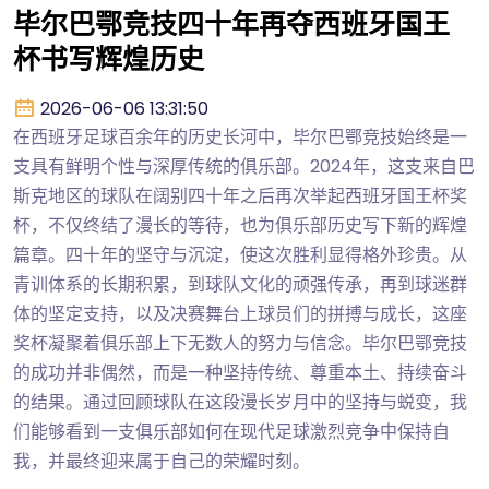
毕尔巴鄂竞技四十年再夺西班牙国王
杯书写辉煌历史
2026-06-06 13:31:50
在西班牙足球百余年的历史长河中，毕尔巴鄂竞技始终是一
支具有鲜明个性与深厚传统的俱乐部。2024年，这支来自巴
斯克地区的球队在阔别四十年之后再次举起西班牙国王杯奖
杯，不仅终结了漫长的等待，也为俱乐部历史写下新的辉煌
篇章。四十年的坚守与沉淀，使这次胜利显得格外珍贵。从
青训体系的长期积累，到球队文化的顽强传承，再到球迷群
体的坚定支持，以及决赛舞台上球员们的拼搏与成长，这座
奖杯凝聚着俱乐部上下无数人的努力与信念。毕尔巴鄂竞技
的成功并非偶然，而是一种坚持传统、尊重本土、持续奋斗
的结果。通过回顾球队在这段漫长岁月中的坚持与蜕变，我
们能够看到一支俱乐部如何在现代足球激烈竞争中保持自
我，并最终迎来属于自己的荣耀时刻。