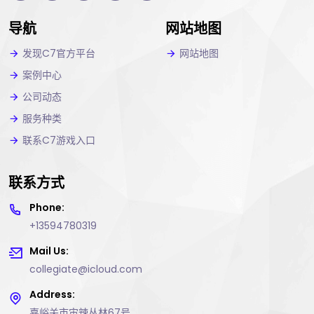
导航
网站地图
发现C7官方平台
网站地图
案例中心
公司动态
服务种类
联系C7游戏入口
联系方式
Phone:
+13594780319
Mail Us:
collegiate@icloud.com
Address:
嘉峪关市宙辣丛林67号