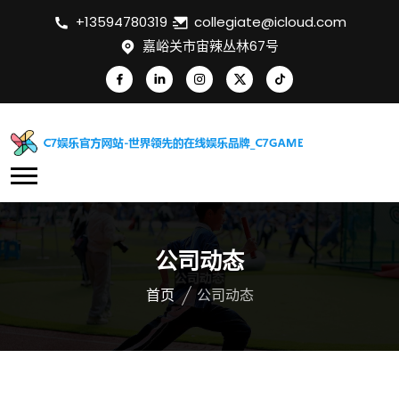
+13594780319
collegiate@icloud.com
嘉峪关市宙辣丛林67号
公司动态
首页
公司动态