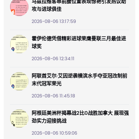
马兹拉维客串前腰位置表现惊艳引发热议助
攻与进球俱佳
2026-08-06 13:17:59
霍伊伦德凭借精彩进球荣膺曼联三月最佳进
球奖
2026-08-06 12:34:11
阿联酋艾尔·艾因逆袭横滨水手夺亚冠改制前
末代冠军荣光
2026-08-06 11:45:18
阿根廷美洲杯揭幕战2比0战胜加拿大 展现强
劲实力迎接挑战
2026-08-06 10:59:06