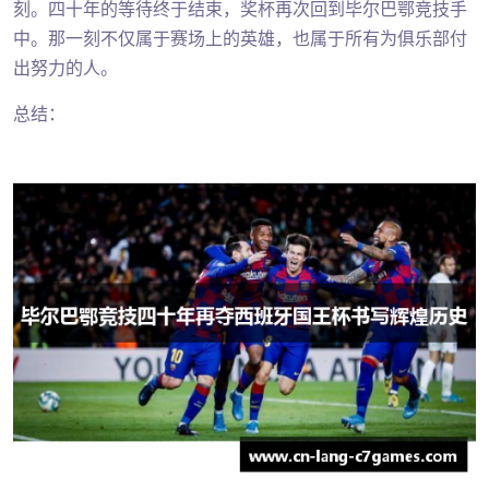
刻。四十年的等待终于结束，奖杯再次回到毕尔巴鄂竞技手
中。那一刻不仅属于赛场上的英雄，也属于所有为俱乐部付
出努力的人。
总结：