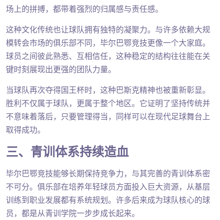
场上的拼搏，都带着强烈的归属感与责任感。
这种文化传统也让球队拥有独特的凝聚力。与许多依赖大规
模转会市场的俱乐部不同，毕尔巴鄂竞技更像一个大家庭。
球员之间彼此熟悉、互相信任，这种稳定的结构往往能在关
键时刻展现出更强的团队力量。
当球队再次夺得国王杯时，这种巴斯克精神也被重新彰显。
胜利不仅属于球队，更属于整个地区。它证明了坚持传统并
不意味着落后，只要管理得当，同样可以在现代足球舞台上
取得成功。
三、青训体系持续造血
毕尔巴鄂竞技能够长期保持竞争力，与其完善的青训体系密
不可分。俱乐部在培养年轻球员方面投入巨大资源，从基层
训练到职业发展都有系统规划。许多后来成为球队核心的球
员，都是从青训学院一步步成长起来。