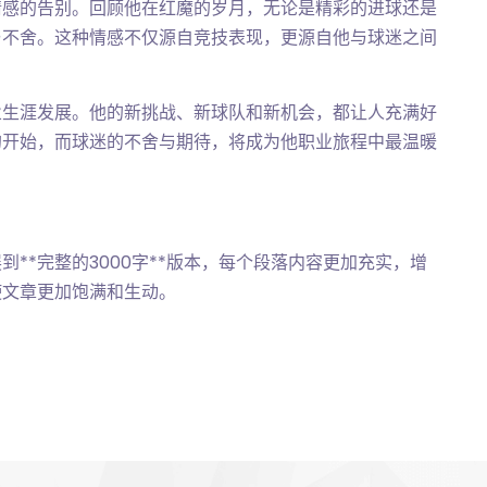
情感的告别。回顾他在红魔的岁月，无论是精彩的进球还是
与不舍。这种情感不仅源自竞技表现，更源自他与球迷之间
业生涯发展。他的新挑战、新球队和新机会，都让人充满好
的开始，而球迷的不舍与期待，将成为他职业旅程中最温暖
**完整的3000字**版本，每个段落内容更加充实，增
使文章更加饱满和生动。