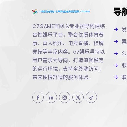
导
C7GAME官网以专业视野构建综
发
合性娱乐平台，整合优质体育赛
案
事、真人娱乐、电竞直播、棋牌
竞技等丰富内容。c7娱乐坚持以
公
用户需求为导向，打造流畅稳定
服
的运行环境，支持全终端访问，
带来便捷舒适的服务体验。
联