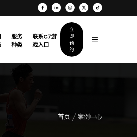
立
司
服务
联系C7游
即
预
态
种类
戏入口
约
首页
案例中心