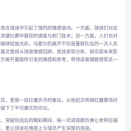
消息在球迷中引起了强烈的情感波动。一方面，球迷们对这
在关键比赛中展现的速度与射门技术；另一方面，人们也对
部继续绽放光彩。马夏尔的离开不仅是曼联队伍的一次人员
这篇文章将从球迷情感回顾、竞技表现分析、俱乐部未来影
夏尔离开曼联所引发的情感和思考，带领读者细致感受这一
球员，更是一段红魔岁月的象征。从他初次亮相红魔赛场时
中留下了不可磨灭的印记。
元、突破防线后的精彩瞬间，每一次进球都仿佛让老特拉福
利，更让球迷在情感上与球员产生深厚的连接。