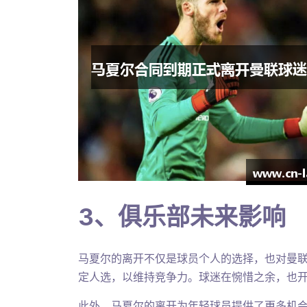
3、俱乐部未来影响
马夏尔的离开不仅是球员个人的选择，也对曼
定人选，以维持竞争力。球迷在惋惜之余，也
此外，马夏尔的离开为年轻球员提供了更多机