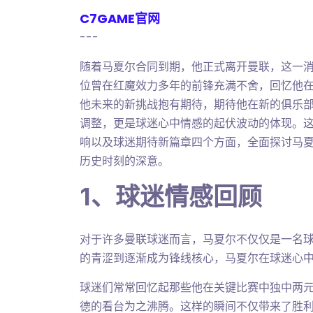
C7GAME官网
---
随着马夏尔合同到期，他正式离开曼联，这一
位曾在红魔效力多年的前锋充满不舍，回忆他
他未来的新挑战抱有期待，期待他在新的俱乐
调整，更是球迷心中情感的起伏波动的体现。
响以及球迷期待新篇章四个方面，全面探讨马
历史时刻的深意。
1、球迷情感回顾
对于许多曼联球迷而言，马夏尔不仅仅是一名
的青涩到逐渐成为锋线核心，马夏尔在球迷心
球迷们常常回忆起那些他在关键比赛中独中两
德的看台为之沸腾。这样的瞬间不仅带来了胜