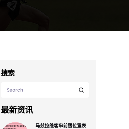
搜索
最新资讯
马兹拉维客串前腰位置表