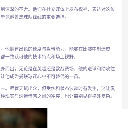
感到深深的不舍。他们在社交媒体上发布祝福，表达对这位
，毕竟他曾是球队锋线的重要选择。
点。他拥有出色的速度与盘带能力，能够在比赛中制造威
家都一致认可他的技术特点和场上视野。
挺身而出，无论是在英超还是欧战赛场，他的进球和助攻往
，让他成为曼联球迷心中不可替代的一员。
之一。尽管天赋出众，但受伤和状态波动时有发生，这让俱
这种现实与球迷情感之间的冲突，也让离别显得格外复杂。