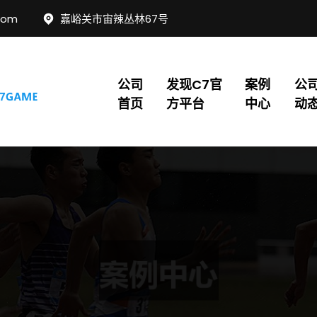
.com
嘉峪关市宙辣丛林67号
公司
发现C7官
案例
公
首页
方平台
中心
动