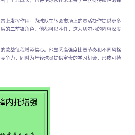
仅利于个人成长，也将使球队在未来赛季中获得持续性的锋
位置上发挥作用，为球队在转会市场上的灵活操作提供更多
身后的二前锋角色，他都可以胜任，这为切尔西的阵容深度
来的欧战征程增添信心。他熟悉高强度比赛节奏和不同风格
具竞争力，同时为年轻球员提供宝贵的学习机会，形成可持