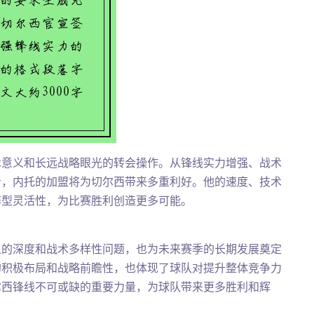
术意义和长远战略眼光的转会操作。从锋线实力增强、战术
看，内托的加盟将为切尔西带来多重利好。他的速度、技术
阵型灵活性，为比赛胜利创造更多可能。
上的深度和战术多样性问题，也为未来赛季的长期发展奠定
的积极布局和战略前瞻性，也体现了球队对提升整体竞争力
尔西锋线不可或缺的重要力量，为球队带来更多胜利和辉