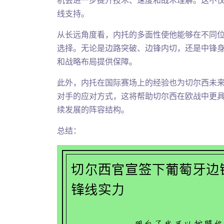
机会进一步提升技术、速度和战术理解。这不
线支持。
从长远角度看，内托的多面性使他能够在不同
选择。无论是边路突破、边锋内切，还是中锋
和战略布局提供保障。
此外，内托在国际赛场上的经验也为切尔西未
对手的应对方式，这将帮助切尔西在欧战中更
续发展的阵容结构。
总结：