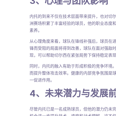
3、心理与团队影响
内托的到来不仅在技术层面带来提升，也对切
洲赛场积累了丰富经验的球员，他的职业态度
素养。
从心理角度来看，球队在锋线补强后，球员在
锋而受阻的局面将得到改善，球队在面对强敌
现，可以帮助切尔西在紧张局势下保持稳定表
同时，内托的融入有助于形成积极的竞争环境
而提升整体攻击效率。健康的内部竞争氛围是
一促进作用。
4、未来潜力与发展
尽管内托已是一名成熟球员，但他的潜力仍未