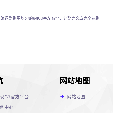
确调整到更均匀的约100字左右**，让整篇文章完全达到
航
网站地图
现C7官方平台
网站地图
例中心