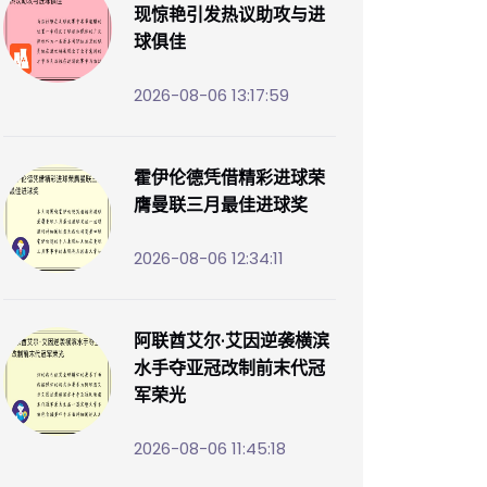
现惊艳引发热议助攻与进
球俱佳
2026-08-06 13:17:59
霍伊伦德凭借精彩进球荣
膺曼联三月最佳进球奖
2026-08-06 12:34:11
阿联酋艾尔·艾因逆袭横滨
水手夺亚冠改制前末代冠
军荣光
2026-08-06 11:45:18