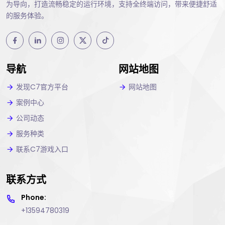
为导向，打造流畅稳定的运行环境，支持全终端访问，带来便捷舒适
的服务体验。
导航
网站地图
发现C7官方平台
网站地图
案例中心
公司动态
服务种类
联系C7游戏入口
联系方式
Phone:
+13594780319