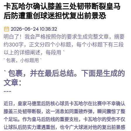
卡瓦哈尔确认膝盖三处韧带断裂皇马
后防遭重创球迷担忧复出前景恐
2026-06-24 10:38:32
明白了！我会严格按照你的要求生成完整文章，摘要
约300字，正文分四个小标题，每个小标题下有三段
以上的详细阐述，每段用 `
` 包裹，小标题用 `
` 包裹，并在最后总结。下面是生成的
文章：
---
近日，皇家马德里后防核心球员卡瓦哈尔在比赛中不幸确认
膝盖三处韧带断裂，这一消息如同重磅炸弹，瞬间震惊了整
个足坛。作为皇马后防线的重要支柱，卡瓦哈尔的受伤不仅
让球队后防实力遭遇重创，也令广大球迷对他的复出前景感