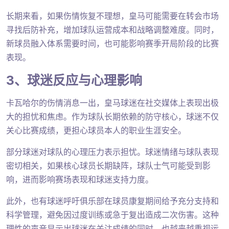
长期来看，如果伤情恢复不理想，皇马可能需要在转会市场
寻找后防补充，增加球队运营成本和战略调整难度。同时，
新球员融入体系需要时间，也可能影响赛季开局阶段的比赛
表现。
3、球迷反应与心理影响
卡瓦哈尔的伤情消息一出，皇马球迷在社交媒体上表现出极
大的担忧和焦虑。作为球队长期依赖的防守核心，球迷不仅
关心比赛成绩，更担心球员本人的职业生涯安全。
部分球迷对球队的心理压力表示担忧。球迷情绪与球队表现
密切相关，如果核心球员长期缺阵，球队士气可能受到影
响，进而影响赛场表现和球迷支持力度。
此外，也有球迷呼吁俱乐部在球员康复期间给予充分支持和
科学管理，避免因过度训练或急于复出造成二次伤害。这种
理性的声音显示出球迷在关注成绩的同时，也越来越重视运