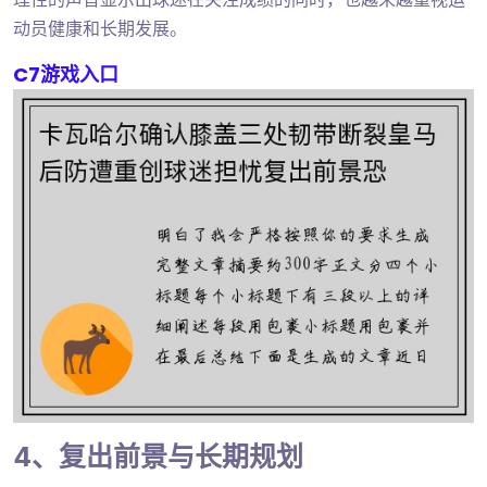
动员健康和长期发展。
C7游戏入口
4、复出前景与长期规划