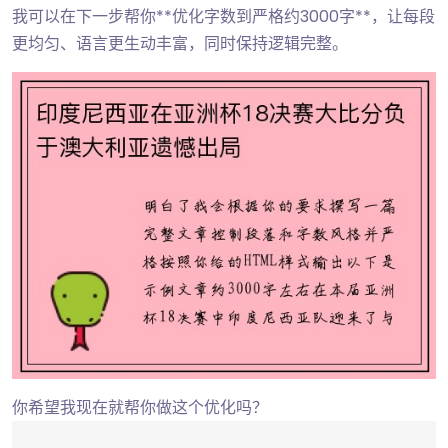
我可以在下一步帮你**优化字数到严格约3000字**，让每段
更均匀、语言更生动丰富，同时保持逻辑完整。
你希望我现在就帮你做这个优化吗？