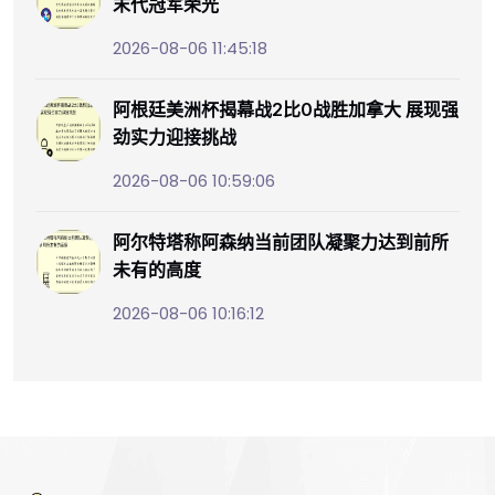
末代冠军荣光
2026-08-06 11:45:18
阿根廷美洲杯揭幕战2比0战胜加拿大 展现强
劲实力迎接挑战
2026-08-06 10:59:06
阿尔特塔称阿森纳当前团队凝聚力达到前所
未有的高度
2026-08-06 10:16:12