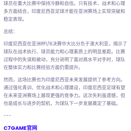
球员在重大比赛中保持冷静和自信。只有技术、战术和心理
多方面结合，印度尼西亚足球才能在亚洲赛场上实现突破和
稳定表现。
总结：
印度尼西亚在亚洲杯1/8决赛中大比分负于澳大利亚，揭示了
球队在战术执行、球员能力和心理素质上的明显差距。比赛
过程中的失误和被动，充分说明了面对高水平对手时，球队
在整体实力和比赛经验方面仍需提升。
然而，这场比赛也为印度尼西亚未来发展提供了参考方向。
通过强化青训、优化战术和心理建设，印度尼西亚足球有望
在未来亚洲赛场上展现更强的竞争力。这次失利虽遗憾，但
也是成长与进步的契机，为球队下一步发展奠定了基础。
---
C7GAME官网