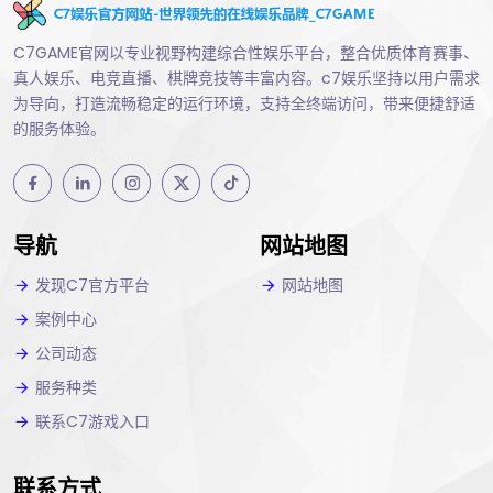
C7GAME官网以专业视野构建综合性娱乐平台，整合优质体育赛事、
真人娱乐、电竞直播、棋牌竞技等丰富内容。c7娱乐坚持以用户需求
为导向，打造流畅稳定的运行环境，支持全终端访问，带来便捷舒适
的服务体验。
导航
网站地图
发现C7官方平台
网站地图
案例中心
公司动态
服务种类
联系C7游戏入口
联系方式