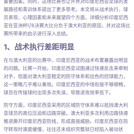
重要因素。同时，这场比赛也让外界对印度尼西亚足球的发
展路径和青训体系提出了更多思考。本文将从战术执行、球
员表现、心理因素和未来展望四个方面，详细分析印度尼西
亚在亚洲杯1/8决赛大比分负于澳大利亚的原因，并对这场比
赛所带来的启示进行深入总结。
1、战术执行差距明显
在与澳大利亚的比赛中，印度尼西亚的战术布置暴露出明显
的问题。比赛一开始，印度尼西亚试图通过快速反击来牵制
对手，但面对澳大利亚稳定的防守体系和出色的控球能力，
这一策略几乎难以奏效。印度尼西亚的中场衔接不够顺畅，
球员在传接球时出现多次失误，导致进攻效率低下。
防守方面，印度尼西亚采用的区域防守体系难以抵挡澳大利
亚球员的高位压迫和边路突破。澳大利亚多次利用边路快速
推进撕开印度尼西亚防线，形成直接威胁。印度尼西亚在防
守转攻时速度缓慢，往往还未组织完整就已经陷入被动状